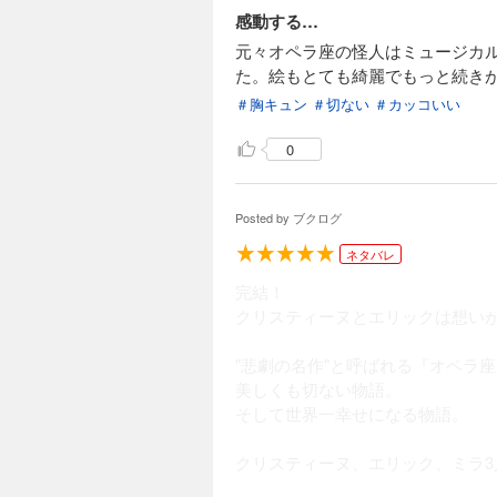
感動する…
元々オペラ座の怪人はミュージカ
た。絵もとても綺麗でもっと続き
＃胸キュン
＃切ない
＃カッコいい
0
Posted by
ブクログ
ネタバレ
完結！
クリスティーヌとエリックは想い
"悲劇の名作"と呼ばれる『オペラ
美しくも切ない物語。
そして世界一幸せになる物語。
クリスティーヌ、エリック、ミラ