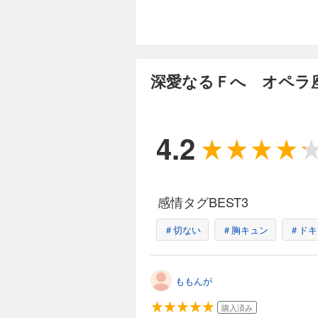
深愛なるＦへ オペラ座
4.2
感情タグBEST3
＃切ない
＃胸キュン
＃ドキ
ももんが
購入済み