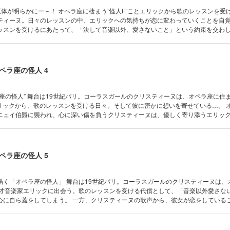
まう”怪人F”ことエリックから歌のレッスンを受ける、コー
ティーヌ。日々のレッスンの中、エリックへの気持ちが恋に変わっていくことを自
ッスンを受けるにあたって、「決して音楽以外、愛さないこと」という約束を交わ
られてはならず、クリスティーヌの心は乱れる－－。そんな中、「カルメン」の初
たクリスティーヌを間一髪で助けてくれたエリックの瞳は－－黄金に輝いていた。
かになる急展開の第３巻！！
ペラ座の怪人 4
スティーヌは、オペラ座に住まう“怪人
リックから、歌のレッスンを受ける日々。そして彼に密かに想いを寄せている…。 オペラ座の
ニュイ伯爵に襲われ、心に深い傷を負うクリスティーヌは、優しく寄り添うエリッ
リックはクリスティーヌを守るため、ある行動に出るのだった――。 “オペラ座の怪人＝
界一幸せな恋物語へと導く――… 天才・七尾美緒が新解釈！！
ペラ座の怪人 5
19世紀パリ。コーラスガールのクリスティーヌは、オペラ座に
と天才音楽家エリックに出会う。歌のレッスンを受ける代償として、「音楽以外愛さな
方、クリスティーヌの歌声から、彼女が恋をしていることを感じ
ルとクリスティーヌの親しげな様子に心をかき乱され、クリスティーヌと距離を置
幸せな恋物語へと導く―――。