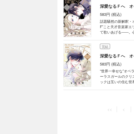
深愛なるＦへ オ
583円 (税込)
話題騒然の新解釈・オペラ座の怪人！ 19世紀パリ。コーラス
F”こと天才音楽家エリックに出会う。 オペラの公演でプリマ
て歌いあげる――。心打たれるエリック。 そんな中、
クによって救出される。二人は
は”F”だという噂が駆け巡るが…。 “悲劇の名作”と名高い『オペ
完結
―――。
深愛なるＦへ オ
583円 (税込)
“世界一幸せな”オペラ座の怪人…完結！ 19世紀パリ…オ
ーラスガールのクリスティーヌ。 2 人の想いは通じ合い、クリスティ
ックは互いの住む世界が違うことを理由に拒絶。
て「２か月後の祝賀コン
に迫り、クリスティーヌ、
『オペラ座の怪人』
<<
<