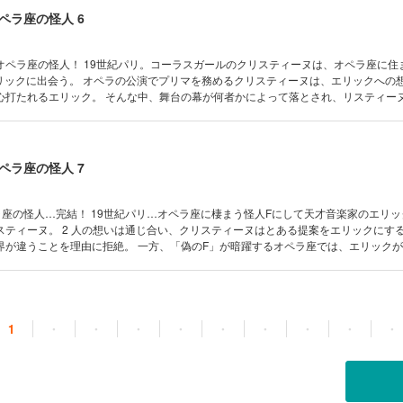
ペラ座の怪人 6
ガールのクリスティーヌは、オペラ座に住まう“怪人
を務めるクリスティーヌは、エリックへの想いを込め
舞台の幕が何者かによって落とされ、リスティーヌはエリッ
そのままエリックの家で過ごすことに。 一方、オペラ座では幕を落とした犯人
ラ座の怪人』を、世界一幸せな恋物語へと導く
ペラ座の怪人 7
ペラ座に棲まう怪人Fにして天才音楽家のエリックと、コ
ーヌはとある提案をエリックにするが、エリ
 一方、「偽のF」が暗躍するオペラ座では、エリックが怪人Fとし
サートまでは誰にも手を出さない」と宣言し、真犯人を牽制する。 祝賀コンサートが目前
ラウル、そしてエリックは 事件の真相に迫っていくが――…。 “悲劇の名作”と名高い
を、世界一幸せな恋物語へと導く…感涙の完結巻!!
1
・
・
・
・
・
・
・
・
・