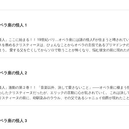
ペラ座の怪人 1
パリ…オペラ座には謎の怪人Fが住まうと噂されていた。 そん
スを務めるクリスティーヌは、ひょんなことからオペラの主役であるプリマドンナ
まう。 愛する父を亡くしてからソロで歌うことが怖くなり、悩む彼女の前に現れた
も受け止めると誓い、音楽以外の誰も愛さ
ことに。 しかし、彼と過ごす日々の中で、恋を知らなかったクリステ
の怪人』を天才・七尾美緒が新解釈で描く、美しくも
ペラ座の怪人 2
以外、決して愛さないこと」――オペラ座に棲まう怪人Fこと
わしたクリスティーヌだったが、エリックの言動に心が乱されていく。 これは決し
リスティーヌの前に、幼馴染みのラウル、その父であるシャニュイ伯爵が現れたこ
――！？
ペラ座の怪人 3