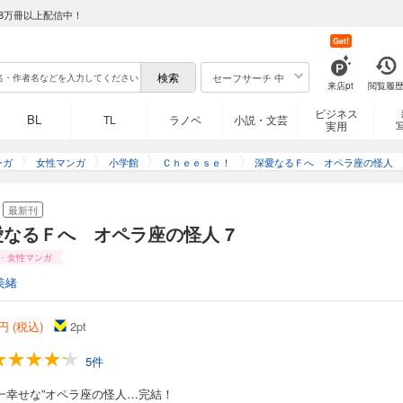
8万冊以上配信中！
Get!
セーフサーチ 中
来店pt
閲覧履
ビジネス
BL
TL
ラノベ
小説・文芸
実用
ンガ
女性マンガ
小学館
Ｃｈｅｅｓｅ！
深愛なるＦへ オペラ座の怪人
最新刊
愛なるＦへ オペラ座の怪人 7
・女性マンガ
美緒
円 (税込)
2
pt
5件
界一幸せな”オペラ座の怪人…完結！