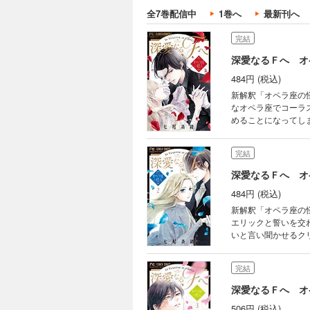
全7巻配信中
1巻へ
最新刊へ
完結
深愛なるＦへ オ
484円 (税込)
新解釈「オペラ座の怪人」ここに始まる！！ 19世紀
なオペラ座でコーラ
めることになってし
Fにして天才音楽家のエリック。 エリックは、クリスティーヌの歌も心
ないことを条件に歌のレッスンをしてくれる
完結
ィーヌの心が少しずつ動き始めて…？ 不朽の名作『オペラ座
儚いラブロマンス!!
深愛なるＦへ オ
484円 (税込)
新解釈「オペラ座の怪人」激動の第２巻！！ 「音楽
エリックと誓いを交
いと言い聞かせるク
が大きく動きはじめ
完結
深愛なるＦへ オ
506円 (税込)