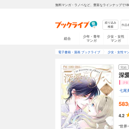
無料マンガ・ラノベなど、豊富なラインナップで18
絞り込み
検索
少年・青年
少女・女性
総合
マンガ
マンガ
電子書籍・漫画 ブックライブ
少女・女性マ
完結
深
少女
七尾
583
4.2
“世