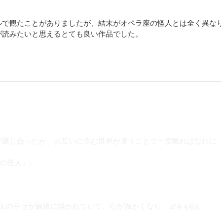
ルで観たことがありましたが、結末がオペラ座の怪人とは全く異な
が読みたいと思えるとても良い作品でした。
が通じ合ったが、お互いに住む世界が違うことで一度離ればなれに
座の怪人』。
3人の幸せが最後に描かれていて、心が温かくなり
...続きを読む