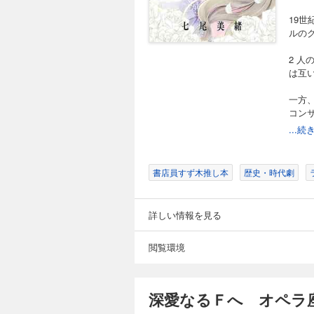
19
ルの
2 
は互
一方
コン
...
祝賀
事件
書店員すず木推し本
歴史・時代劇
“悲
完結巻
詳しい情報を見る
閲覧環境
深愛なるＦへ オペラ