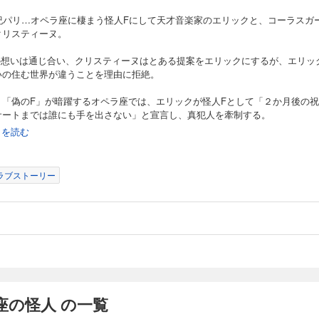
世紀パリ…オペラ座に棲まう怪人Fにして天才音楽家のエリックと、コーラスガ
クリスティーヌ。
人の想いは通じ合い、クリスティーヌはとある提案をエリックにするが、エリッ
いの住む世界が違うことを理由に拒絶。
、「偽のF」が暗躍するオペラ座では、エリックが怪人Fとして「２か月後の
サートまでは誰にも手を出さない」と宣言し、真犯人を牽制する。
続きを読む
コンサートが目前に迫り、クリスティーヌ、ラウル、そしてエリックは
の真相に迫っていくが――…。
ラブストーリー
劇の名作”と名高い『オペラ座の怪人』を、世界一幸せな恋物語へと導く…感涙
!!
座の怪人 の一覧