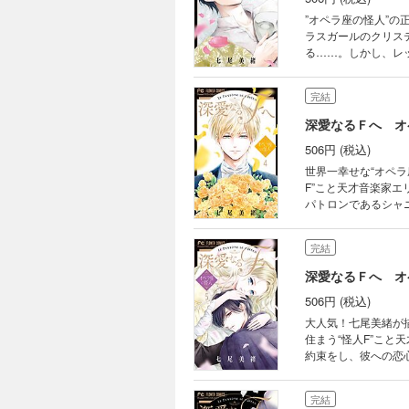
”オペラ座の怪人”の正体が明らかにー－！ オペラ座に棲
ラスガールのクリス
る……。しかし、レ
に、エリックには知
ニュイ伯爵に襲われ
完結
過去が、ついに明ら
深愛なるＦへ オ
506円 (税込)
世界一幸せな“オペラ座の怪人” 舞台は19世紀パリ。コーラスガールのクリ
F”こと天才音楽家エ
パトロンであるシャ
す惹かれていく。一方エ
悲劇の名作”を、世
完結
深愛なるＦへ オ
506円 (税込)
大人気！七尾美緒が描く「オペラ座の怪人」 舞台は
住まう“怪人F”こ
約束をし、彼への恋心に自ら蓋をしてしまう。 一
取るエリック。ラウ
る――。 そんな中、クリスティーヌはエリックの過去を知るダロガと出会い…!? “悲劇の名作”と名高い『オペラ座
完結
の怪人』を、世界一