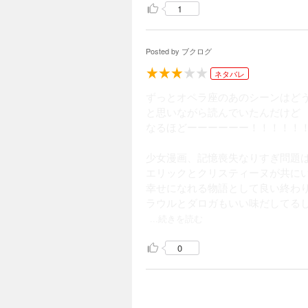
1
Posted by
ブクログ
ネタバレ
ずっとオペラ座のあのシーンはど
と思いながら読んでいたんだけど
なるほどーーーーーー！！！！！
少女漫画、記憶喪失なりすぎ問題
エリックとクリスティーヌが共に
幸せになれる物語として良い終わ
ラウルとダロガもいい味だしてる
...続きを読む
0