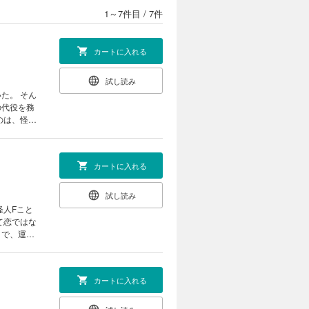
1～7件目
/
7件
カートに入れる
試し読み
の代役を務
のは、怪人
カートに入れる
試し読み
て恋ではな
とで、運命
カートに入れる