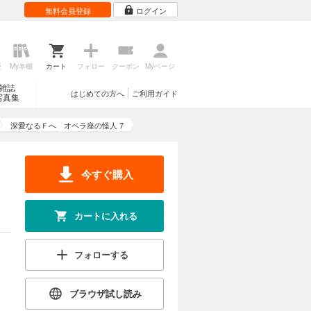
無料会員登録
ログイン
歴
My本棚
カート
フォロー
クーポン
Myページ
雑誌
はじめての方へ
ご利用ガイド
写真集
深愛なるＦへ オペラ座の怪人 7
今すぐ購入
カートに入れる
フォローする
ブラウザ試し読み