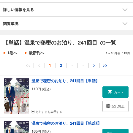
詳しい情報を見る
閲覧環境
【単話】温泉で秘密のお泊り、241回目 の一覧
1巻へ
最新刊へ
1～10件目
/
13件
<<
<
1
2
・
・
>
>>
温泉で秘密のお泊り、241回目【単話】
110
円 (税込)
カート
試し読み
あらすじを表示する
温泉で秘密のお泊り、241回目【第2話】
165
円 (税込)