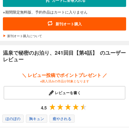
カートに全巻入れる
あらすじを表示する
※期間限定無料版、予約作品はカートに入りません
温泉で秘密のお泊り、241回目【第12話】
198
円 (税込)
新刊オート購入
カート
新刊オート購入について
試し読み
あらすじを表示する
温泉で秘密のお泊り、241回目【第4話】 のユーザー
温泉で秘密のお泊り、241回目【第13話】
レビュー
198
円 (税込)
カート
続巻入荷
＼ レビュー投稿でポイントプレゼント ／
※購入済みの作品が対象となります
試し読み
あらすじを表示する
レビューを書く
4.5
ほのぼの
胸キュン
癒やされる