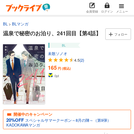
会員登録
ログイン
メニュー
BL
BLマンガ
温泉で秘密のお泊り、241回目【第4話】
フォロー
BL
未散ソノオ
4.5
(2)
165
円 (税込)
0
pt
開催中のキャンペーン
20%OFF
スペシャルサマークーポン～8月の陣～（第9弾）
KADOKAWAマンガ