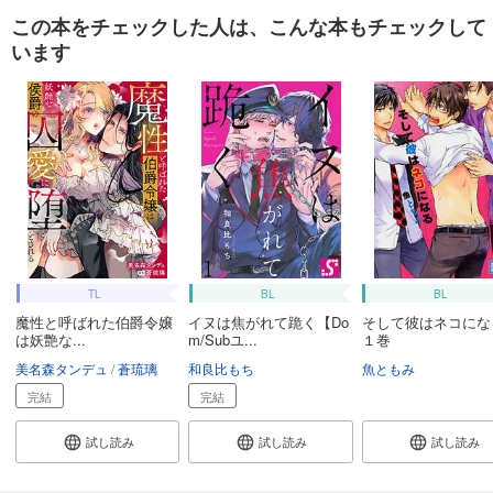
この本をチェックした人は、こんな本もチェックして
います
TL
BL
BL
魔性と呼ばれた伯爵令嬢
イヌは焦がれて跪く【Do
そして彼はネコに
は妖艶な...
m/Subユ...
１巻
美名森タンデュ
蒼琉璃
和良比もち
魚ともみ
完結
完結
試し読み
試し読み
試し読み