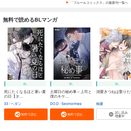
「フルールコミックス」の最新刊一覧へ
無料で読めるBLマンガ
BL
BL
BL
死にたくなるほど暑い夏
土曜日の秘め事～上司と
溺愛きつねは娶りた
の日【タ...
僕のキケ...
33
ヘダン
DO.D
Seomonhwa
柚夏
試し読み
無料で読む
無料で読む
増量中