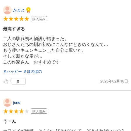
かまと
購入済み
最高すぎる
二人の馴れ初め物語が始まった。
おじさんたちの馴れ初めにこんなにときめくなんて…
もう凄いキュンキュンした自分に驚いた。
そして新たな扉が…
この作家さん おすすめです
＃ハッピー
＃ほのぼの
2025年02月18日
0
june
購入済み
うーん
カワイイが渋滞 そんなに好きだなんて、どうすればいいの?