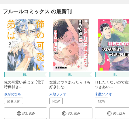
フルールコミックス の最新刊
BL
BL
BL
俺の可愛い弟は 2【電子
友達とつきあったらＨも
Ｈしたくないので友
特典付き...
好きにな...
つきあい...
さがのひを
未散ソノオ
未散ソノオ
続巻入荷
NEW
NEW
試し読み
試し読み
試し読み