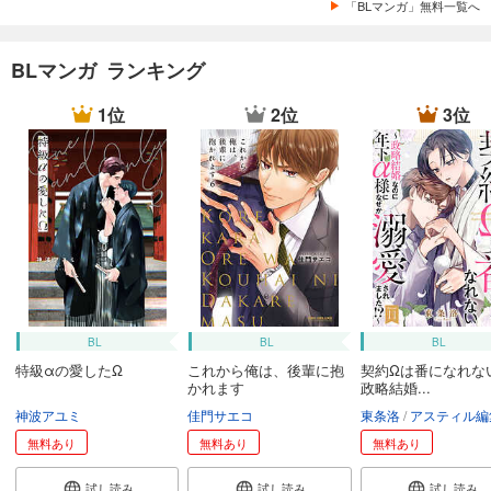
「BLマンガ」無料一覧へ
BLマンガ ランキング
1位
2位
3位
BL
BL
BL
特級αの愛したΩ
これから俺は、後輩に抱
契約Ωは番になれな
かれます
政略結婚...
神波アユミ
佳門サエコ
東条洛
アスティル編
無料あり
無料あり
無料あり
試し読み
試し読み
試し読み