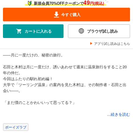
49
新規会員70%OFFクーポンで
円(税込)
今すぐ購入
カートに入れる
ブラウザ試し読み
アプリ試し読みはこちら
――月に一度だけの、秘密の旅行。
石田と木村は月に一度だけ、誘いあわせて週末に温泉旅行をすること20
年の仲だ。
今回はふたりの馴れ初め編！
大学で「ツーリング温泉」の案内を見た木村は、その制作者・石田と出
会い――。
「まだ僕のことかわいいって思ってる？」
ほっこりする熟年カプの秘密の旅行を堪能あれ♪
...続きを読む
ボーイズラブ