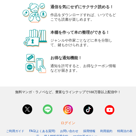
通信を気にせずにサクサク読める！
作品をダウンロードすれば、いつでもど
こでも読書が楽しめます。
本棚を作って本の整理ができる！
ジャンルや作家ごとなどに本を分類し
て、鍵もかけられます。
お得な通知機能！
通知を許可すると、お得なクーポン情報
などが届きます。
無料マンガ・ラノベなど、豊富なラインナップで188万冊以上配信中！
ログイン
ご利用ガイド
FAQ(よくある質問)
お問い合わせ
採用情報
利用規約
特商法の表
示
個人情報保護方針
cookie等ポリシー