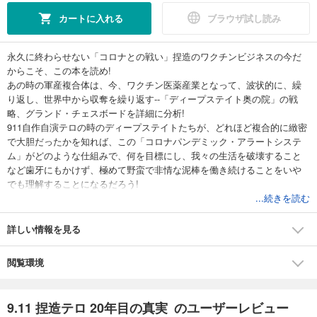
カートに入れる
ブラウザ試し読み
永久に終わらせない「コロナとの戦い」捏造のワクチンビジネスの今だ
からこそ、この本を読め!
あの時の軍産複合体は、今、ワクチン医薬産業となって、波状的に、繰
り返し、世界中から収奪を繰り返す--「ディープステイト奥の院」の戦
略、グランド・チェスボードを詳細に分析!
911自作自演テロの時のディープステイトたちが、どれほど複合的に緻密
で大胆だったかを知れば、この「コロナパンデミック・アラートシステ
ム」がどのような仕組みで、何を目標にし、我々の生活を破壊すること
など歯牙にもかけず、極めて野蛮で非情な泥棒を働き続けることをいや
でも理解することになるだろう!
9.11でこれほど稚拙であからさまな捏造証拠を押し通したマスコミとディ
...続きを読む
ープステイトが、2020年米大統領選挙の巨大であからさまな不正を隠し
押し通した!そして今、コロナ・パンデミックを捏造し、ワクチンビジネ
詳しい情報を見る
スを展開中である!
閲覧環境
9.11 捏造テロ 20年目の真実 のユーザーレビュー