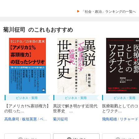
「社会・政治」ランキングの一覧へ
菊川征司 のこれもおすすめ
ビジネス・実用
ビジネス・実用
ビジネス・実用
【アメリカ1%寡頭権力】
異説で解き明かす近現代
医療殺戮としてのコ
の狂った...
世界史 ...
とワクチ...
高島康司
板垣英憲
ベンジャミン・フルフォード
菊川征司
リチャード・コシミズ
飛鳥昭雄
リチャード・コシ
藤原