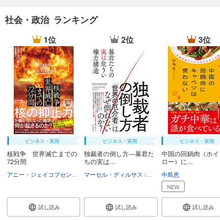
社会・政治 ランキング
1位
2位
3位
ビジネス・実用
ビジネス・実用
ビジネス・実用
核戦争 世界滅亡までの
独裁者の倒し方―暴君た
中国の回鍋肉（ホイ
72分間
ちの実は...
ロー）に...
アニー・ジェイコブセン
中尾由恵
マーセル・ディルサス
柴田裕之
中島恵
NEW
試し読み
試し読み
試し読み