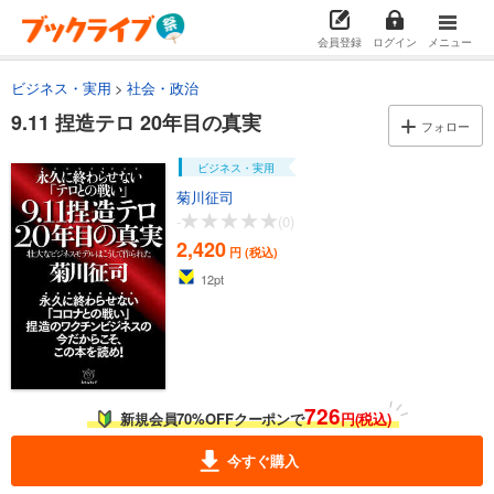
会員登録
ログイン
メニュー
ビジネス・実用
社会・政治
9.11 捏造テロ 20年目の真実
フォロー
ビジネス・実用
菊川征司
-
(0)
2,420
円 (税込)
12
pt
726
新規会員70%OFFクーポンで
円(税込)
今すぐ購入