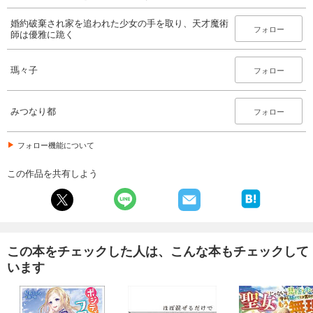
婚約破棄され家を追われた少女の手を取り、天才魔術
フォロー
師は優雅に跪く
瑪々子
フォロー
みつなり都
フォロー
フォロー機能について
この作品を共有しよう
この本をチェックした人は、こんな本もチェックして
います