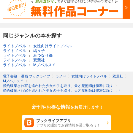
同じジャンルの本を探す
ライトノベル
>
女性向けライトノベル
ライトノベル
>
瑪々子
ライトノベル
>
みつなり都
ライトノベル
>
双葉社
ライトノベル
>
Mノベルスｆ
電子書籍・漫画 ブックライブ
〉
ラノベ
〉
女性向けライトノベル
〉
双葉社
〉
Mノベルスｆ
〉
婚約破棄され家を追われた少女の手を取り、天才魔術師は優雅に跪く
〉
婚約破棄され家を追われた少女の手を取り、天才魔術師は優雅に跪く ： 4
新刊やお得な情報
をお届けします！
ブックライブアプリ
アプリの通知でお得情報を受け取ろう！