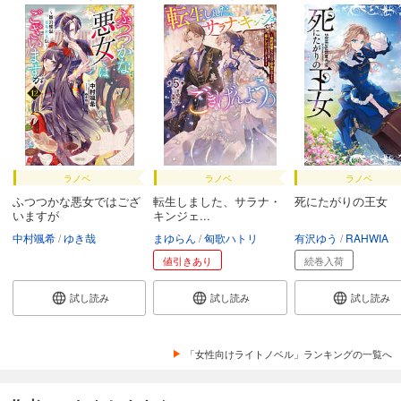
ラノベ
ラノベ
ラノベ
ふつつかな悪女ではござ
転生しました、サラナ・
死にたがりの王女
いますが
キンジェ...
中村颯希
ゆき哉
まゆらん
匈歌ハトリ
有沢ゆう
RAHWIA
値引きあり
続巻入荷
試し読み
試し読み
試し読み
「女性向けライトノベル」ランキングの一覧へ