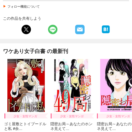
フォロー機能について
この作品を共有しよう
ワケあり女子白書 の最新刊
少女・女性マンガ
少女・女性マンガ
少女・女性マンガ
ゴミ屋敷とトイプードル
隠密お局～あなたのホン
隠密お局～あなたの
と私 #余...
ネ見えて...
ネ見えて...