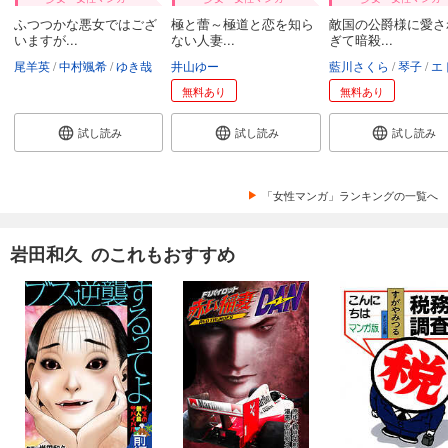
ふつつかな悪女ではござ
極と蕾～極道と恋を知ら
敵国の公爵様に愛さ
いますが...
ない人妻...
ぎて暗殺...
尾羊英
中村颯希
ゆき哉
井山ゆー
藍川さくら
琴子
エトワール
無料あり
無料あり
試し読み
試し読み
試し読み
「女性マンガ」ランキングの一覧へ
岩田和久 のこれもおすすめ