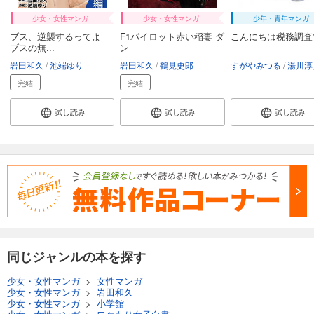
少女・女性マンガ
少女・女性マンガ
少年・青年マンガ
ブス、逆襲するってよ
F1パイロット赤い稲妻 ダ
こんにちは税務調査
ブスの無...
ン
岩田和久
池端ゆり
岩田和久
鶴見史郎
すがやみつる
湯川淳
完結
完結
試し読み
試し読み
試し読み
同じジャンルの本を探す
少女・女性マンガ
>
女性マンガ
少女・女性マンガ
>
岩田和久
少女・女性マンガ
>
小学館