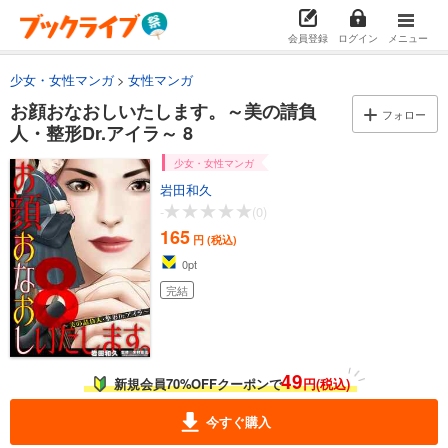
会員登録
ログイン
メニュー
少女・女性マンガ
女性マンガ
お顔おなおしいたします。～美の請負
フォロー
人・整形Dr.アイラ～ 8
少女・女性マンガ
岩田和久
-
(0)
165
円 (税込)
0
pt
完結
49
新規会員70%OFFクーポンで
円(税込)
今すぐ購入