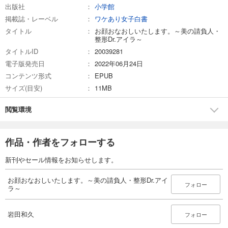
出版社
小学館
掲載誌・レーベル
ワケあり女子白書
タイトル
お顔おなおしいたします。～美の請負人・
整形Dr.アイラ～
タイトルID
20039281
電子版発売日
2022年06月24日
コンテンツ形式
EPUB
サイズ(目安)
11MB
閲覧環境
作品・作者をフォローする
新刊やセール情報をお知らせします。
お顔おなおしいたします。～美の請負人・整形Dr.アイ
フォロー
ラ～
岩田和久
フォロー