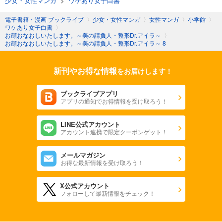
少女・女性マンガ
>
ワケあり女子白書
電子書籍・漫画 ブックライブ
〉
少女・女性マンガ
〉
女性マンガ
〉
小学館
〉
ワケあり女子白書
〉
お顔おなおしいたします。～美の請負人・整形Dr.アイラ～
〉
お顔おなおしいたします。～美の請負人・整形Dr.アイラ～ 8
新刊やお得な情報
をお届けします！
ブックライブアプリ
アプリの通知でお得情報を受け取ろう！
LINE公式アカウント
アカウント連携で限定クーポンゲット！
メールマガジン
お得な最新情報を受け取ろう！
X公式アカウント
フォローして最新情報をチェック！