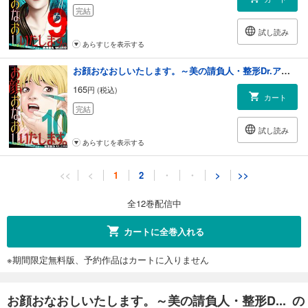
完結
試し読み
あらすじを表示する
お顔おなおしいたします。～美の請負人・整形Dr.アイラ～ 10
165
円 (税込)
カート
完結
試し読み
あらすじを表示する
お顔おなおしいたします。～美の請負人・整形Dr.アイラ～ 11
<<
<
1
2
・
・
>
>>
165
円 (税込)
カート
全12巻配信中
完結
試し読み
カートに全巻入れる
あらすじを表示する
※期間限定無料版、予約作品はカートに入りません
お顔おなおしいたします。～美の請負人・整形Dr.アイラ～ 12
165
円 (税込)
カート
お顔おなおしいたします。～美の請負人・整形D... の
完結