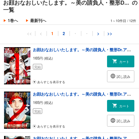
お顔おなおしいたします。～美の請負人・整形D... の
一覧
1巻へ
最新刊へ
1～10件目
/
12件
<<
<
1
2
・
・
>
>>
お顔おなおしいたします。～美の請負人・整形Dr.アイラ～ 1
165
円 (税込)
カート
完結
試し読み
あらすじを表示する
お顔おなおしいたします。～美の請負人・整形Dr.アイラ～ 2
165
円 (税込)
カート
完結
試し読み
あらすじを表示する
お顔おなおしいたします。～美の請負人・整形Dr.アイラ～ 3