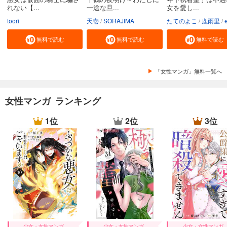
れない【...
一途な旦...
女を愛し...
toori
天壱
SORAJIMA
たてのよこ
鹿雨里
en-d
無料で読む
無料で読む
無料で読む
「女性マンガ」無料一覧へ
女性マンガ ランキング
1位
2位
3位
少女・女性マンガ
少女・女性マンガ
少女・女性マンガ