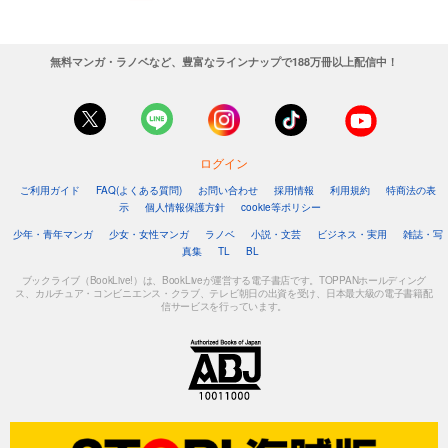
無料マンガ・ラノベなど、豊富なラインナップで188万冊以上配信中！
ログイン
ご利用ガイド
FAQ(よくある質問)
お問い合わせ
採用情報
利用規約
特商法の表
示
個人情報保護方針
cookie等ポリシー
少年・青年マンガ
少女・女性マンガ
ラノベ
小説・文芸
ビジネス・実用
雑誌・写
真集
TL
BL
ブックライブ（BookLive!）は、BookLiveが運営する電子書店です。TOPPANホールディング
ス、カルチュア・コンビニエンス・クラブ、テレビ朝日の出資を受け、日本最大級の電子書籍配
信サービスを行っています。