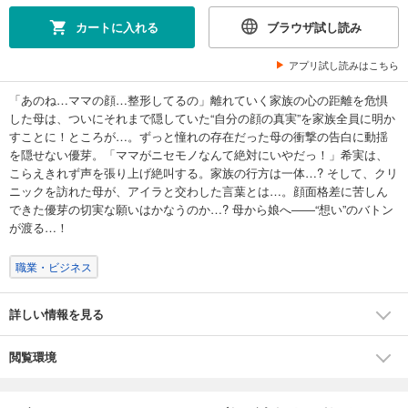
カートに入れる
ブラウザ試し読み
アプリ試し読みはこちら
「あのね…ママの顔…整形してるの」離れていく家族の心の距離を危惧
した母は、ついにそれまで隠していた“自分の顔の真実”を家族全員に明か
すことに！ところが…。ずっと憧れの存在だった母の衝撃の告白に動揺
を隠せない優芽。「ママがニセモノなんて絶対にいやだっ！」希実は、
こらえきれず声を張り上げ絶叫する。家族の行方は一体…? そして、クリ
ニックを訪れた母が、アイラと交わした言葉とは…。顔面格差に苦しん
できた優芽の切実な願いはかなうのか…? 母から娘へ――“想い”のバトン
が渡る…！
職業・ビジネス
詳しい情報を見る
閲覧環境