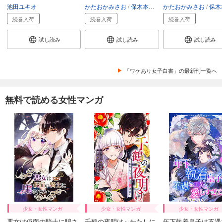
池田ユキオ
かたおかみさお
保木本佳子
かたおかみさお
保木本
続巻入荷
続巻入荷
続巻入荷
試し読み
試し読み
試し読み
「ワケあり女子白書」の最新刊一覧へ
無料で読める女性マンガ
少女・女性マンガ
少女・女性マンガ
少女・女性マンガ
悪女は仮面の騎士に騙さ
千鶴の夜明け～わたしに
年下執着皇子は不遇