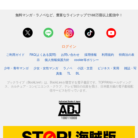
無料マンガ・ラノベなど、豊富なラインナップで188万冊以上配信中！
ログイン
ご利用ガイド
FAQ(よくある質問)
お問い合わせ
採用情報
利用規約
特商法の表
示
個人情報保護方針
cookie等ポリシー
少年・青年マンガ
少女・女性マンガ
ラノベ
小説・文芸
ビジネス・実用
雑誌・写
真集
TL
BL
ブックライブ（BookLive!）は、BookLiveが運営する電子書店です。TOPPANホールディング
ス、カルチュア・コンビニエンス・クラブ、テレビ朝日の出資を受け、日本最大級の電子書籍配
信サービスを行っています。