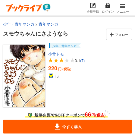
会員登録
ログイン
メニュー
少年・青年マンガ
青年マンガ
スモウちゃんにさようなら
フォロー
少年・青年マンガ
小骨トモ
3.1
(7)
220
円 (税込)
1
pt
66
新規会員70%OFFクーポンで
円(税込)
今すぐ購入