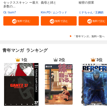
セックススキャン ー最大
義母と姉と
秘密の授業
多数の...
Oj
burn7
Kim.PD
ムンウッド
ミナちゃん
王鋼鉄
無料で読む
無料で読む
無料で読む
「青年マンガ」無料一覧へ
青年マンガ ランキング
1位
2位
3位