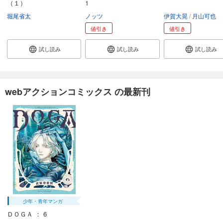
（１）
1
堀尾省太
ノッツ
伊賀大晃
月山可也
値引き
値引き
試し読み
試し読み
試し読み
webアクションコミックス の最新刊
少年・青年マンガ
ＤＯＧＡ ： 6