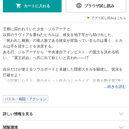
カートに入れる
ブラウザ試し読み
アプリ試し読みはこちら
王都に囚われていた少女・ジルアーテと
以前のラヴィアを重ねたヒカルは、彼女を地下牢から助け出した。
「呪われし種族」の竜人族である彼女が背負っているものは重く、ヒカ
ルは手を貸すことを決意する。
ある日、ジルアーテから「中央連合アインビスト」の盟主を決める戦
い、『選王武会』へ共に出て欲しいと言われ――!?
自分だけが使えるソウルボードと卓越した隠密スキルを駆使し、状況を
打破せよ！
「小説家になろう」発の大ヒット作のコミカライズ、反旗を翻す第7巻！
...続きを読む
バトル・格闘・アクション
詳しい情報を見る
閲覧環境