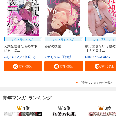
少年・青年マンガ
少年・青年マンガ
少年・青年マンガ
人気配信者たちのマネー
秘密の授業
抜け出せない母親の
ジャーに...
【タテヨミ...
みしべハマタ
柊咲
さかむけ
ミナちゃん
王鋼鉄
Soso
YAGYUNG
無料で読む
無料で読む
無料で読む
「青年マンガ」無料一覧へ
青年マンガ ランキング
1位
2位
3位