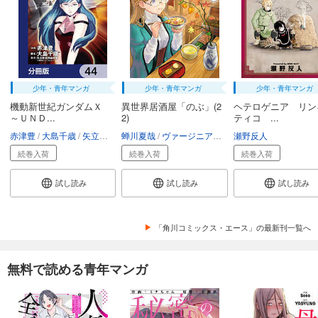
少年・青年マンガ
少年・青年マンガ
少年・青年マンガ
機動新世紀ガンダムＸ
異世界居酒屋「のぶ」(2
ヘテロゲニア リン
～ＵＮＤ...
2)
ティコ ...
赤津豊
大島千歳
矢立肇・富野由悠季
蝉川夏哉
ヴァージニア二等兵
瀬野反人
転
続巻入荷
続巻入荷
続巻入荷
試し読み
試し読み
試し読み
「角川コミックス・エース」の最新刊一覧へ
無料で読める青年マンガ