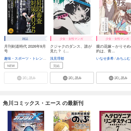
雑誌
少女・女性マンガ
少女・女性マンガ
月刊剣道時代 2026年9月
クジャクのダンス、誰が
朧の花嫁～かりそめ
号
見た？（...
約は、青...
趣味・スポーツ・トレンド
スポーツ
浅見理都
いなせ多希
みちふむ
NEW
完結
試し読み
試し読み
試し読み
角川コミックス・エース の最新刊