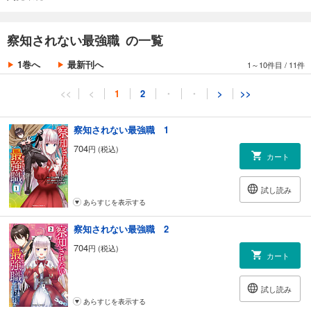
察知されない最強職 の一覧
1巻へ
最新刊へ
1～10件目
/
11件
<<
<
1
2
・
・
>
>>
察知されない最強職 1
704
円 (税込)
カート
試し読み
あらすじを表示する
察知されない最強職 2
704
円 (税込)
カート
試し読み
あらすじを表示する