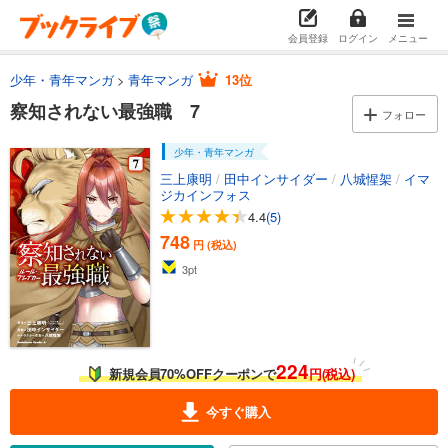
会員登録
ログイン
メニュー
少年・青年マンガ
青年マンガ
13位
察知されない最強職 7
フォロー
少年・青年マンガ
三上康明
/
田中インサイダー
/
八城惺架
/
イマ
ジカインフォス
4.4
(5)
748
円 (税込)
3
pt
224
新規会員70%OFFクーポンで
円(税込)
今すぐ購入