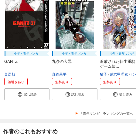
少年・青年マンガ
少年・青年マンガ
少年・青年マンガ
GANTZ
九条の大罪
追放された転生重騎
ゲーム知...
奥浩哉
真鍋昌平
猫子
武六甲理衣
じゃい
値引きあり
無料あり
無料あり
試し読み
試し読み
試し読み
「青年マンガ」ランキングの一覧へ
作者のこれもおすすめ