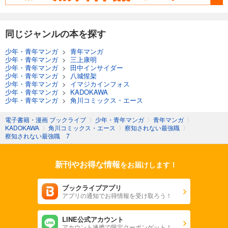
同じジャンルの本を探す
少年・青年マンガ
>
青年マンガ
少年・青年マンガ
>
三上康明
少年・青年マンガ
>
田中インサイダー
少年・青年マンガ
>
八城惺架
少年・青年マンガ
>
イマジカインフォス
少年・青年マンガ
>
KADOKAWA
少年・青年マンガ
>
角川コミックス・エース
電子書籍・漫画 ブックライブ
〉
少年・青年マンガ
〉
青年マンガ
〉
KADOKAWA
〉
角川コミックス・エース
〉
察知されない最強職
〉
察知されない最強職 7
新刊やお得な情報
をお届けします！
ブックライブアプリ
アプリの通知でお得情報を受け取ろう！
LINE公式アカウント
アカウント連携で限定クーポンゲット！