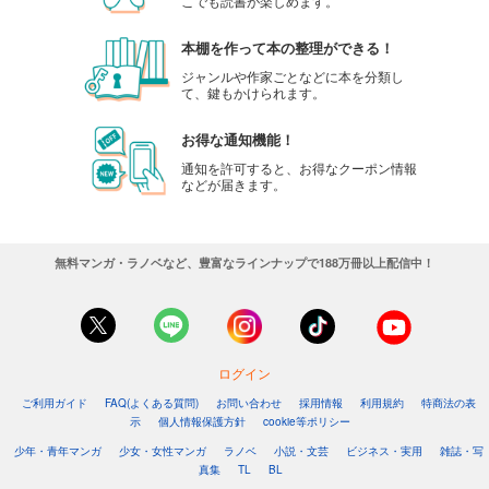
こでも読書が楽しめます。
本棚を作って本の整理ができる！
ジャンルや作家ごとなどに本を分類し
て、鍵もかけられます。
お得な通知機能！
通知を許可すると、お得なクーポン情報
などが届きます。
無料マンガ・ラノベなど、豊富なラインナップで188万冊以上配信中！
ログイン
ご利用ガイド
FAQ(よくある質問)
お問い合わせ
採用情報
利用規約
特商法の表
示
個人情報保護方針
cookie等ポリシー
少年・青年マンガ
少女・女性マンガ
ラノベ
小説・文芸
ビジネス・実用
雑誌・写
真集
TL
BL