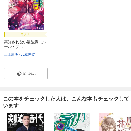
ラノベ
察知されない最強職（ル
ール・ブ...
三上康明
八城惺架
試し読み
この本をチェックした人は、こんな本もチェックして
います