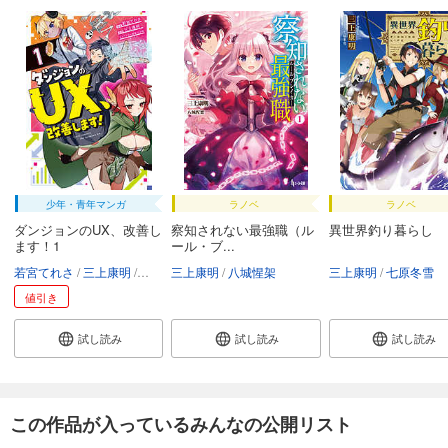
少年・青年マンガ
ラノベ
ラノベ
ダンジョンのUX、改善し
察知されない最強職（ル
異世界釣り暮らし
ます！1
ール・ブ...
若宮てれさ
三上康明
ひと和
三上康明
八城惺架
三上康明
七原冬雪
値引き
試し読み
試し読み
試し読み
この作品が入っているみんなの公開リスト