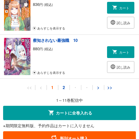
836
円 (税込)
カート
試し読み
あらすじを表示する
察知されない最強職 10
880
円 (税込)
カート
試し読み
あらすじを表示する
察知されない最強職 11
<<
<
1
2
・
・
>
>>
924
円 (税込)
カート
1～11巻配信中
続巻入荷
試し読み
カートに全巻入れる
あらすじを表示する
※期間限定無料版、予約作品はカートに入りません
新刊オート購入