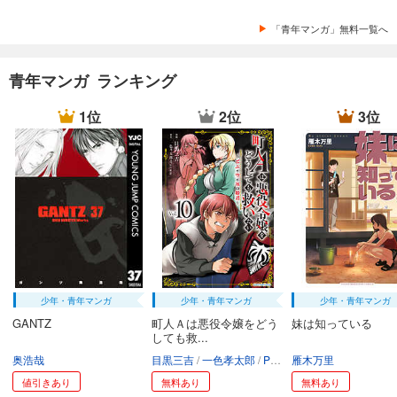
「青年マンガ」無料一覧へ
青年マンガ ランキング
1位
2位
3位
少年・青年マンガ
少年・青年マンガ
少年・青年マンガ
GANTZ
町人Ａは悪役令嬢をどう
妹は知っている
しても救...
奥浩哉
目黒三吉
一色孝太郎
Parum
雁木万里
値引きあり
無料あり
無料あり