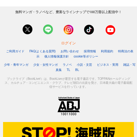
無料マンガ・ラノベなど、豊富なラインナップで188万冊以上配信中！
ログイン
ご利用ガイド
FAQ(よくある質問)
お問い合わせ
採用情報
利用規約
特商法の表
示
個人情報保護方針
cookie等ポリシー
少年・青年マンガ
少女・女性マンガ
ラノベ
小説・文芸
ビジネス・実用
雑誌・写
真集
TL
BL
ブックライブ（BookLive!）は、BookLiveが運営する電子書店です。TOPPANホールディング
ス、カルチュア・コンビニエンス・クラブ、テレビ朝日の出資を受け、日本最大級の電子書籍配
信サービスを行っています。