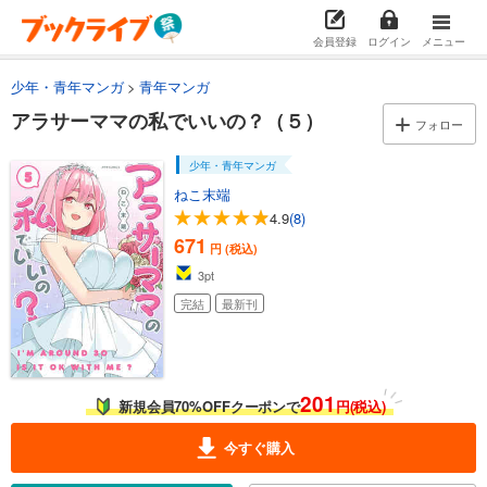
会員登録
ログイン
メニュー
少年・青年マンガ
青年マンガ
アラサーママの私でいいの？（５）
フォロー
少年・青年マンガ
ねこ末端
4.9
(8)
671
円 (税込)
3
pt
完結
最新刊
201
新規会員70%OFFクーポンで
円(税込)
今すぐ購入