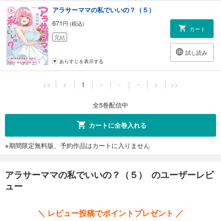
アラサーママの私でいいの？（５）
671
円 (税込)
カート
完結
試し読み
あらすじを表示する
<<
<
1
・
・
・
>
>>
全5巻配信中
カートに全巻入れる
※期間限定無料版、予約作品はカートに入りません
アラサーママの私でいいの？（５） のユーザーレビ
ュー
＼ レビュー投稿でポイントプレゼント ／