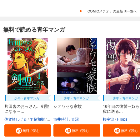
「COMICメテオ」の最新刊一覧へ
無料で読める青年マンガ
少年・青年マンガ
少年・青年マンガ
少年・青年マンガ
片田舎のおっさん、剣聖
シアワセな家族
16年目の復讐～奴
になる～...
獄に送る...
佐賀崎しげる
乍藤和樹
鍋島テツヒロ
市井時計
青沼
桜宇宙
FTops
無料で読む
無料で読む
無料で読む