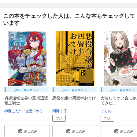
この本をチェックした人は、こんな本もチェックして
います
少年・青年マンガ
少年・青年マンガ
少年・青年マンガ
貞操逆転世界の童貞辺境
悪役令嬢の四畳半おまけ
女装してオフ会に参
領主騎士...
てみた。...
柳瀬こたつ
道造
めろん22
岡野く仔
くらの
完結
完結
試し読み
試し読み
試し読み