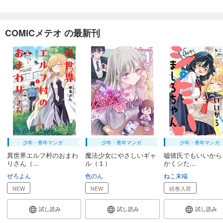
COMICメテオ の最新刊
少年・青年マンガ
少年・青年マンガ
少年・青年マンガ
異世界エルフ村のおまわ
魔法少女にやさしいギャ
嘘彼氏でもいいから
りさん（...
ル（１）
かくシた...
ぜろよん
色のん
ねこ末端
NEW
NEW
続巻入荷
試し読み
試し読み
試し読み