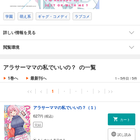
学園
萌え系
ギャグ・コメディ
ラブコメ
詳しい情報を見る
閲覧環境
アラサーママの私でいいの？ の一覧
1巻へ
最新刊へ
1～5件目
/
5件
<<
<
1
・
・
・
>
>>
アラサーママの私でいいの？（１）
627
円 (税込)
カート
完結
試し読み
あらすじを表示する