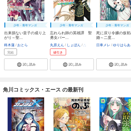
少年・青年マンガ
少年・青年マンガ
少年・青年マンガ
出来損ない皇子の成り上
忘れられ師の英雄譚 聖
死に戻り令嬢の仮初
がり～聖...
勇女パー...
婚～二度...
柊木蓮
おとら
丸原えん
しょぼん
∴
日車メレ
ゆりはらあ
完結
値引き
試し読み
試し読み
試し読み
角川コミックス・エース の最新刊