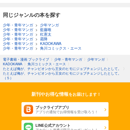
同じジャンルの本を探す
少年・青年マンガ
>
少年マンガ
少年・青年マンガ
>
藍藤唯
少年・青年マンガ
>
杠憲太
少年・青年マンガ
>
霜降
少年・青年マンガ
>
KADOKAWA
少年・青年マンガ
>
角川コミックス・エース
電子書籍・漫画 ブックライブ
〉
少年・青年マンガ
〉
少年マンガ
〉
KADOKAWA
〉
角川コミックス・エース
〉
たとえば俺が、チャンピオンから王女のヒモにジョブチェンジしたとして。
〉
たとえば俺が、チャンピオンから王女のヒモにジョブチェンジしたとして。
（５）
新刊やお得な情報
をお届けします！
ブックライブアプリ
アプリの通知でお得情報を受け取ろう！
LINE公式アカウント
アカウント連携で限定クーポンゲット！