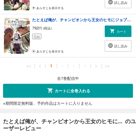
試し読み
あらすじを表示する
たとえば俺が、チャンピオンから王女のヒモにジョブチェンジしたとして。（７）
792
円 (税込)
カート
完結
試し読み
あらすじを表示する
<<
<
1
・
・
・
>
>>
全7巻配信中
カートに全巻入れる
※期間限定無料版、予約作品はカートに入りません
たとえば俺が、チャンピオンから王女のヒモに... のユ
ーザーレビュー