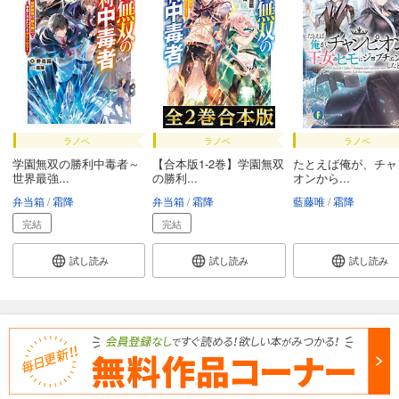
ラノベ
ラノベ
ラノベ
学園無双の勝利中毒者～
【合本版1-2巻】学園無双
たとえば俺が、チャ
世界最強...
の勝利...
オンから...
弁当箱
霜降
弁当箱
霜降
藍藤唯
霜降
完結
完結
試し読み
試し読み
試し読み