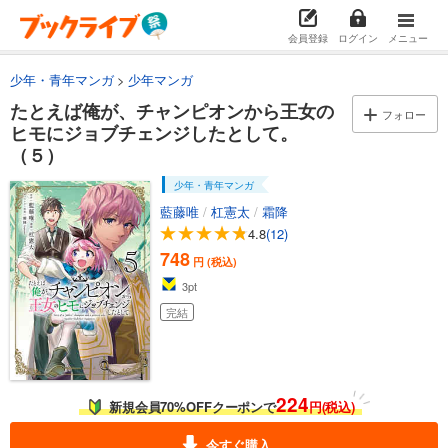
会員登録
ログイン
メニュー
少年・青年マンガ
少年マンガ
たとえば俺が、チャンピオンから王女の
フォロー
ヒモにジョブチェンジしたとして。
（５）
少年・青年マンガ
藍藤唯
/
杠憲太
/
霜降
4.8
(12)
748
円 (税込)
3
pt
完結
224
新規会員70%OFFクーポンで
円(税込)
今すぐ購入