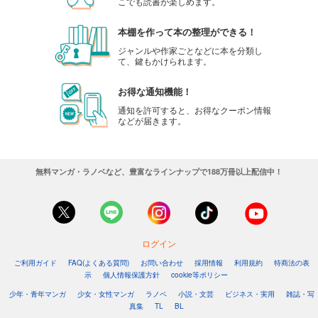
こでも読書が楽しめます。
本棚を作って本の整理ができる！
ジャンルや作家ごとなどに本を分類し
て、鍵もかけられます。
お得な通知機能！
通知を許可すると、お得なクーポン情報
などが届きます。
無料マンガ・ラノベなど、豊富なラインナップで188万冊以上配信中！
ログイン
ご利用ガイド
FAQ(よくある質問)
お問い合わせ
採用情報
利用規約
特商法の表
示
個人情報保護方針
cookie等ポリシー
少年・青年マンガ
少女・女性マンガ
ラノベ
小説・文芸
ビジネス・実用
雑誌・写
真集
TL
BL