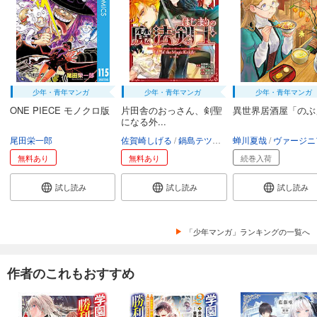
少年・青年マンガ
少年・青年マンガ
少年・青年マンガ
ONE PIECE モノクロ版
片田舎のおっさん、剣聖
異世界居酒屋「のぶ
になる外...
尾田栄一郎
佐賀崎しげる
鍋島テツヒロ
蝉川夏哉
空路恵
渡辺樹
ヴァージニア二
無料あり
無料あり
続巻入荷
試し読み
試し読み
試し読み
「少年マンガ」ランキングの一覧へ
作者のこれもおすすめ