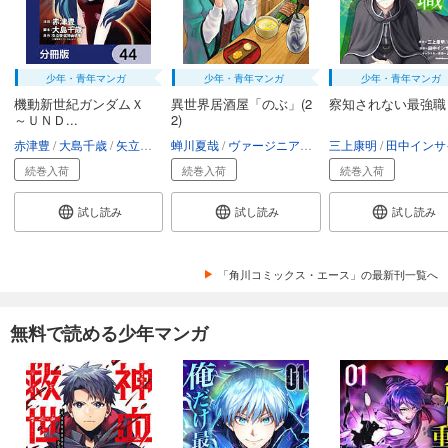
少年・青年マンガ
少年・青年マンガ
少年・青年マンガ
機動新世紀ガンダムＸ
異世界居酒屋「のぶ」(2
察知されない最強職
～ＵＮＤ...
2)
赤津豊
大島千歳
矢立肇・富野由悠季
蝉川夏哉
ヴァージニア二等兵
三上康明
転
田中インサイ
続巻入荷
続巻入荷
続巻入荷
試し読み
試し読み
試し読み
「角川コミックス・エース」の最新刊一覧へ
無料で読める少年マンガ