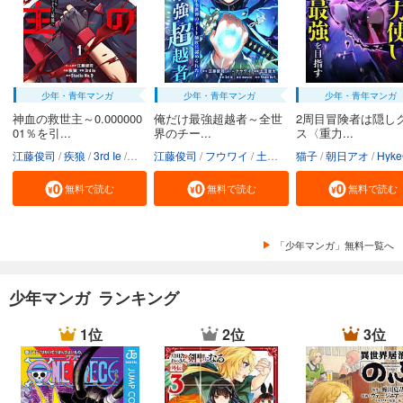
少年・青年マンガ
少年・青年マンガ
少年・青年マンガ
神血の救世主～0.000000
俺だけ最強超越者～全世
2周目冒険者は隠し
01％を引...
界のチー...
ス〈重力...
江藤俊司
疾狼
3rd Ie
Studio No.9
江藤俊司
フウワイ
土田健太
猫子
3rd Ie
朝日アオ
maruco
HykeC
St
無料で読む
無料で読む
無料で読む
「少年マンガ」無料一覧へ
少年マンガ ランキング
1位
2位
3位