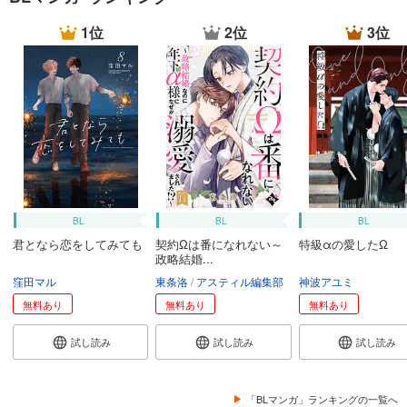
1位
2位
3位
BL
BL
BL
君となら恋をしてみても
契約Ωは番になれない～
特級αの愛したΩ
政略結婚...
窪田マル
東条洛
アスティル編集部
神波アユミ
無料あり
無料あり
無料あり
試し読み
試し読み
試し読み
「BLマンガ」ランキングの一覧へ