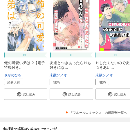
BL
BL
BL
俺の可愛い弟は 2【電子
友達とつきあったらＨも
Ｈしたくないので友
特典付き...
好きにな...
つきあい...
さがのひを
未散ソノオ
未散ソノオ
続巻入荷
NEW
NEW
試し読み
試し読み
試し読み
「フルールコミックス」の最新刊一覧へ
無料で読めるBLマンガ