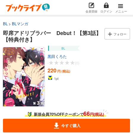
会員登録
ログイン
メニュー
BL
BLマンガ
即席アドリブラバー Debut！【第3話】
フォロー
【特典付き】
BL
黒田くろた
-
(0)
220
円 (税込)
1
pt
66
新規会員70%OFFクーポンで
円(税込)
今すぐ購入