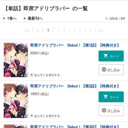
【単話】即席アドリブラバー の一覧
1巻へ
最新刊へ
1～5件目
/
5件
<<
<
1
・
・
・
>
>>
即席アドリブラバー Debut！【第1話】【特典付き】
220
円 (税込)
カート
試し読み
あらすじを表示する
即席アドリブラバー Debut！【第2話】【特典付き】
165
円 (税込)
カート
試し読み
あらすじを表示する
即席アドリブラバー Debut！【第3話】【特典付き】