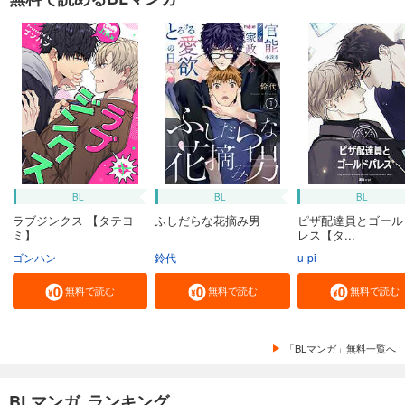
BL
BL
BL
ラブジンクス 【タテヨ
ふしだらな花摘み男
ピザ配達員とゴール
ミ】
レス【タ...
ゴンハン
鈴代
u-pi
無料で読む
無料で読む
無料で読む
「BLマンガ」無料一覧へ
BLマンガ ランキング