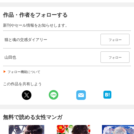
作品・作者をフォローする
新刊やセール情報をお知らせします。
猫と魂の交感ダイアリー
フォロー
山田也
フォロー
フォロー機能について
この作品を共有しよう
無料で読める女性マンガ