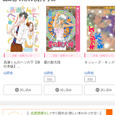
少女・女性マンガ
少女・女性マンガ
少女・女性マンガ
高瀬くんのヘソの下【単
愛の新大陸
キッシ～ズ・キッズ
行本版】...
山田也
山田也
山田也
完結
完結
試し読み
試し読み
試し読み