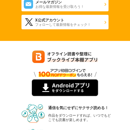
メールマガジン
お得な最新情報を受け取ろう！
X公式アカウント
フォローして最新情報をチェック！
通信を気にせずにサクサク読める！
作品をダウンロードすれば、いつでもど
こでも読書が楽しめます。