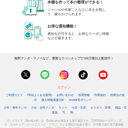
本棚を作って本の整理ができる！
ジャンルや作家ごとなどに本を分類し
て、鍵もかけられます。
お得な通知機能！
通知を許可すると、お得なクーポン情報
などが届きます。
無料マンガ・ラノベなど、豊富なラインナップで188万冊以上配信中！
ログイン
ご利用ガイド
FAQ(よくある質問)
お問い合わせ
採用情報
利用規約
特商法の表
示
個人情報保護方針
cookie等ポリシー
少年・青年マンガ
少女・女性マンガ
ラノベ
小説・文芸
ビジネス・実用
雑誌・写
真集
TL
BL
ブックライブ（BookLive!）は、BookLiveが運営する電子書店です。TOPPANホールディング
ス、カルチュア・コンビニエンス・クラブ、テレビ朝日の出資を受け、日本最大級の電子書籍配
信サービスを行っています。