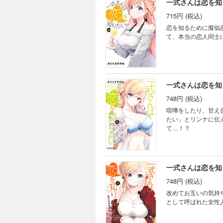
一式さんは恋を知
715円 (税込)
恋を知るために擬似
て、本当の恋人同士
一式さんは恋を知
748円 (税込)
喧嘩をしたり、甘え
たい」とリンナに伝
て…！？
一式さんは恋を知
748円 (税込)
改めてお互いの気持
として呼ばれた女性