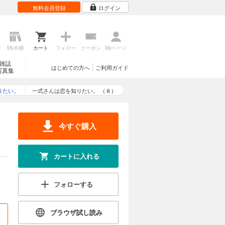
無料会員登録
ログイン
歴
My本棚
カート
フォロー
クーポン
Myページ
雑誌
はじめての方へ
ご利用ガイド
写真集
りたい。
一式さんは恋を知りたい。 （８）
今すぐ購入
カートに入れる
フォローする
ブラウザ試し読み