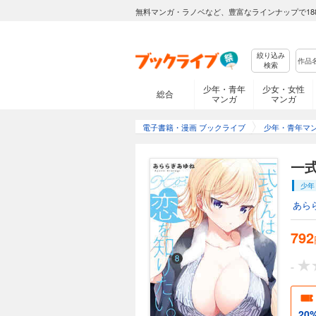
無料マンガ・ラノベなど、豊富なラインナップで18
絞り込み
検索
少年・青年
少女・女性
総合
マンガ
マンガ
電子書籍・漫画 ブックライブ
少年・青年マ
一
少年
あら
792
-
20