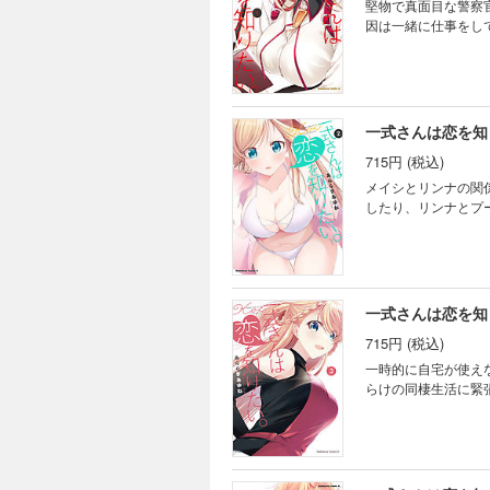
堅物で真面目な警察
因は一緒に仕事をし
一式さんは恋を知
715円 (税込)
メイシとリンナの関
したり、リンナとプ
一式さんは恋を知
715円 (税込)
一時的に自宅が使え
らけの同棲生活に緊