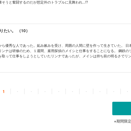
そうと奮闘するのだが想定外のトラブルに見舞われ...!?
りたい。 （10）
から優秀な人であった。妬み嫉みを受け、周囲の人間に壁を作って生きていた。 日
リンナは研修のため、１週間、雇用探偵のメイシと仕事をすることになる。 鋼鉄の
を取って仕事をしようとしていたリンナであったが、メイシは持ち前の明るさでリ
までの周囲の人間とは違ったコミュニケーションに戸惑い、いつもの調子を崩されてい
て鋼鉄として、持ち直そうとするリンナであったが...... 看病やハグでのいちゃいちゃエピソードも収録...!
1
・
・
・
・
・
・
・
・
・
※期間限