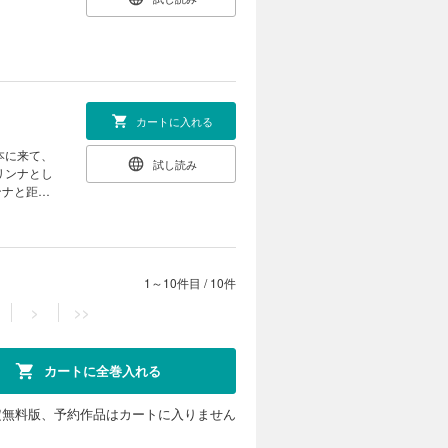
カートに入れる
本に来て、
試し読み
リンナとし
ンナと距離
く。 改め
!
1～10件目
/
10件
>
>>
カートに全巻入れる
定無料版、予約作品はカートに入りません