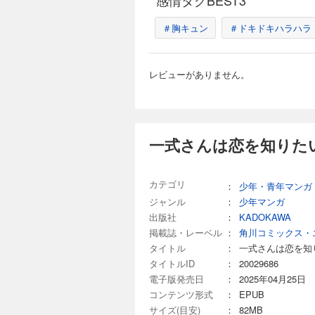
感情タグBEST3
＃胸キュン
＃ドキドキハラハラ
レビューがありません。
一式さんは恋を知りたい
カテゴリ
：
少年・青年マンガ
ジャンル
：
少年マンガ
出版社
：
KADOKAWA
掲載誌・レーベル
：
角川コミックス・
タイトル
：
一式さんは恋を知
タイトルID
：
20029686
電子版発売日
：
2025年04月25日
コンテンツ形式
：
EPUB
サイズ(目安)
：
82MB