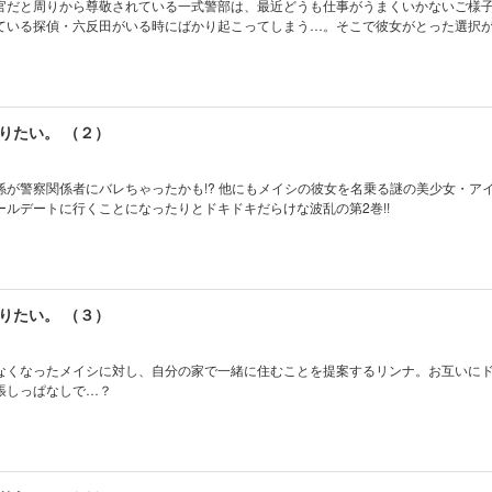
官だと周りから尊敬されている一式警部は、最近どうも仕事がうまくいかないご様
ている探偵・六反田がいる時にばかり起こってしまう…。そこで彼女がとった選択
りたい。 （２）
係が警察関係者にバレちゃったかも!? 他にもメイシの彼女を名乗る謎の美少女・ア
ールデートに行くことになったりとドキドキだらけな波乱の第2巻!!
りたい。 （３）
なくなったメイシに対し、自分の家で一緒に住むことを提案するリンナ。お互いに
張しっぱなしで…？