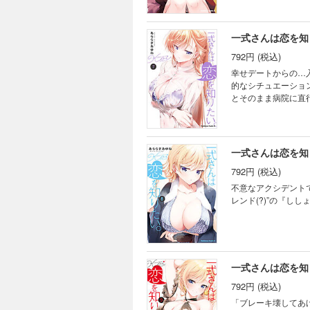
一式さんは恋を知
792円 (税込)
幸せデートからの…
的なシチュエーショ
とそのまま病院に直
一式さんは恋を知
792円 (税込)
不意なアクシデント
レンド(?)”の『し
一式さんは恋を知
792円 (税込)
「ブレーキ壊してあ