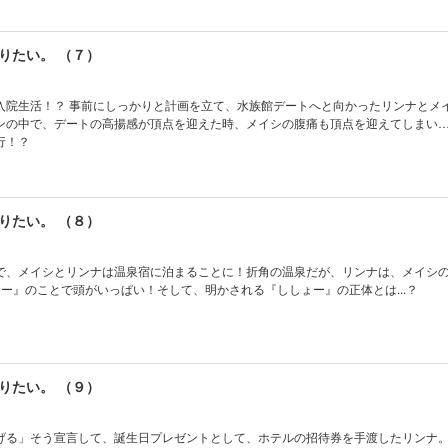
りたい。 （７）
入院生活！？ 事前にしっかりと計画を立て、水族館デートへと向かったリンナとメ
ンの中で、デートの高揚感が頂点を迎えた時、メイシの腹痛も頂点を迎えてしまい…
行！？
りたい。 （８）
で、メイシとリンナは温泉宿に泊まることに！折角の温泉だが、リンナは、メイシの
しょー』のことで頭がいっぱい！そして、明かされる『ししょー』の正体とは...？
りたい。 （９）
げる」そう宣言して、誕生日プレゼントとして、ホテルの招待券を手渡したリンナ