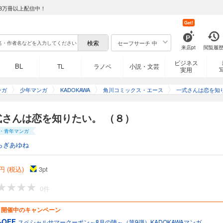
8万冊以上配信中！
Get!
セーフサーチ 中
来店pt
閲覧履
ビジネス
BL
TL
ラノベ
小説・文芸
実用
ンガ
少年マンガ
KADOKAWA
角川コミックス・エース
一式さんは恋を知
式さんは恋を知りたい。 （８）
・青年マンガ
らぎあゆね
円 (税込)
3
pt
0件
開催中のキャンペーン
%OFF
スペシャルサマークーポン～8月の陣～（第9弾）KADOKAWAマンガ