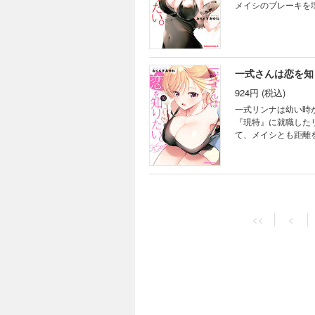
メイシのブレーキを壊
一式さんは恋を知
924円 (税込)
一式リンナは幼い時
『現特』に就職した
て、メイシとも距離
を詰めていく。 今
<<
<