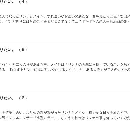
りたい。 （４）
恋人になったリンナとメイシ、すれ違いやお互いの新たな一面を見たりと色々な出
に。だけど周りにはそのことをまだ伝えてなくて…？ドキドキの恋人生活満載の第
りたい。 （５）
合ったりと二人の仲が深まる中、メイシは「リンナの両親に同棲していることをち
える。 動揺するリンナに追い打ちをかけるように、と『ある人物』が二人のもとへ
りたい。 （６）
ちを確認し合い、より心の絆が繋がったリンナとメイシ。穏やかな日々を過ごす中
人気インフルエンサー『怪盗ミラー』。なにやら彼女はリンナの事を知っているみ