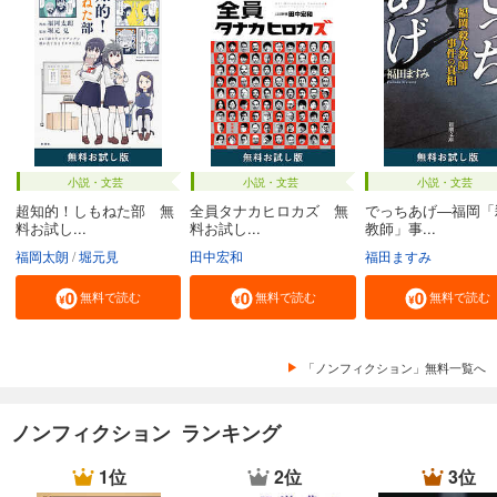
小説・文芸
小説・文芸
小説・文芸
超知的！しもねた部 無
全員タナカヒロカズ 無
でっちあげ―福岡「
料お試し...
料お試し...
教師」事...
福岡太朗
堀元見
田中宏和
福田ますみ
無料で読む
無料で読む
無料で読む
「ノンフィクション」無料一覧へ
ノンフィクション ランキング
1位
2位
3位