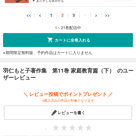
あらすじを表示する
羽仁もと子著作集 第21巻 真理のかがやき
<<
<
1
2
3
・
>
>>
1,320
円 (税込)
カート
1～21巻配信中
試し読み
カートに全巻入れる
あらすじを表示する
※期間限定無料版、予約作品はカートに入りません
羽仁もと子著作集 第11巻 家庭教育篇（下） のユー
ザーレビュー
＼ レビュー投稿でポイントプレゼント ／
※購入済みの作品が対象となります
レビューを書く
-