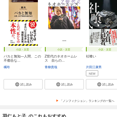
小説・文芸
小説・文芸
小説・文芸
バカと無知―人間、この
Z世代のネオホームレ
社喰い
不都合な...
ス 自らの...
橘玲
青柳貴哉
片田江康男
NEW
試し読み
試し読み
試し読み
「ノンフィクション」ランキングの一覧へ
羽仁もと子 のこれもおすすめ