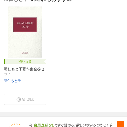
小説・文芸
羽仁もと子著作集全巻セ
ット
羽仁もと子
試し読み