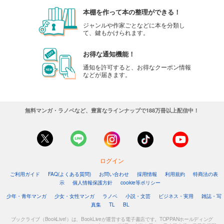
本棚を作って本の整理ができる！
ジャンルや作家ごとなどに本を分類し
て、鍵もかけられます。
お得な通知機能！
通知を許可すると、お得なクーポン情報
などが届きます。
無料マンガ・ラノベなど、豊富なラインナップで188万冊以上配信中！
ログイン
ご利用ガイド
FAQ(よくある質問)
お問い合わせ
採用情報
利用規約
特商法の表
示
個人情報保護方針
cookie等ポリシー
少年・青年マンガ
少女・女性マンガ
ラノベ
小説・文芸
ビジネス・実用
雑誌・写
真集
TL
BL
ブックライブ（BookLive!）は、BookLiveが運営する電子書店です。TOPPANホールディング