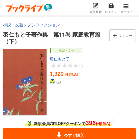
1,320
円 (税込)
カート
会員登録
ログイン
メニュー
小説・文芸
ノンフィクション
試し読み
あらすじを表示する
羽仁もと子著作集 第11巻 家庭教育篇
フォロー
（下）
羽仁もと子著作集 第6巻 悩める友のために（中）
1,320
円 (税込)
小説・文芸
カート
羽仁もと子
-
(0)
試し読み
1,320
円 (税込)
あらすじを表示する
6
pt
羽仁もと子著作集 第7巻 悩める友のために（下）
1,320
円 (税込)
カート
試し読み
あらすじを表示する
396
新規会員70%OFFクーポンで
円(税込)
羽仁もと子著作集 第8巻 夫婦論
今すぐ購入