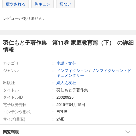
癒やされる
胸キュン
切ない
レビューがありません。
羽仁もと子著作集 第11巻 家庭教育篇（下） の詳細
情報
カテゴリ
小説・文芸
ジャンル
ノンフィクション
/
ノンフィクション・ド
キュメンタリー
出版社
婦人之友社
タイトル
羽仁もと子著作集
タイトルID
20020925
電子版発売日
2019年04月15日
コンテンツ形式
EPUB
サイズ(目安)
2MB
閲覧環境