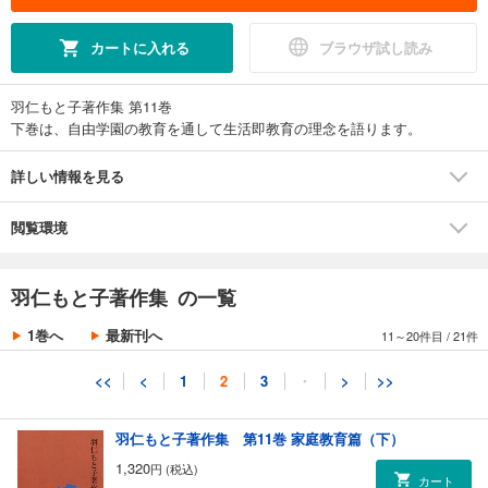
1,320
円 (税込)
カート
カートに入れる
ブラウザ試し読み
試し読み
あらすじを表示する
羽仁もと子著作集 第11巻
羽仁もと子著作集 第9巻 家事家計篇
下巻は、自由学園の教育を通して生活即教育の理念を語ります。
1,320
円 (税込)
カート
詳しい情報を見る
試し読み
閲覧環境
あらすじを表示する
羽仁もと子著作集 第10巻 家庭教育篇（上）
羽仁もと子著作集 の一覧
1,320
円 (税込)
カート
1巻へ
最新刊へ
11～20件目
/
21件
試し読み
<<
<
1
2
3
・
>
>>
あらすじを表示する
羽仁もと子著作集 第11巻 家庭教育篇（下）
1,320
円 (税込)
カート