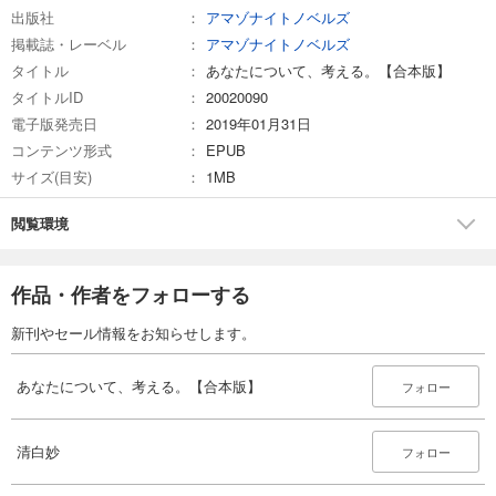
出版社
アマゾナイトノベルズ
掲載誌・レーベル
アマゾナイトノベルズ
タイトル
あなたについて、考える。【合本版】
タイトルID
20020090
電子版発売日
2019年01月31日
コンテンツ形式
EPUB
サイズ(目安)
1MB
閲覧環境
作品・作者をフォローする
新刊やセール情報をお知らせします。
あなたについて、考える。【合本版】
フォロー
清白妙
フォロー