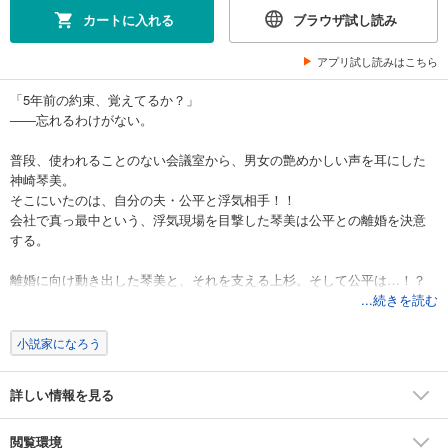
カートに入れる
ブラウザ試し読み
アプリ試し読みはこちら
「5年前の約束、覚えてるか？」
――忘れるわけがない。
普段、使われることのない会議室から、男女の艶めかしい声を耳にした
神崎琴美。
そこにいたのは、自分の夫・公平と浮気相手！！
会社で真っ最中という、浮気現場を目撃した琴美は公平との離婚を決意
する。
離婚に向け動き出した琴美と、それを支える上杉。そして公平は…！？
ちょっぴり天然、拗らせ系のアラサーＯＬと、10年間彼女だけを一途に
...続きを読む
愛する同僚のジレジレ恋愛ストーリー。
小説家になろう
「小説家になろう」で人気の作家・清白妙が贈る現代恋愛物語！
『あなたについて、考える。』
詳しい情報を見る
閲覧環境