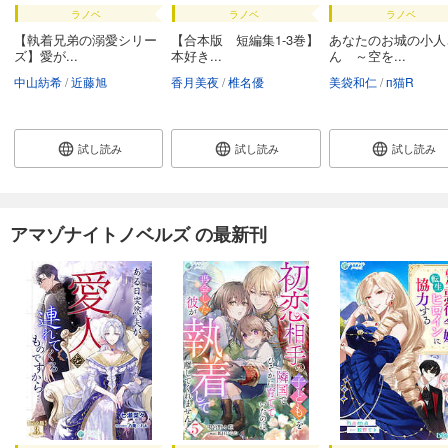
ラノベ
ラノベ
ラノベ
【執着兄弟の溺愛シリー
【合本版 短編集1-3巻】
あなたのお城の小人
ズ】愛が...
本好き...
ん ～空を...
中山紡希
近藤旭
香月美夜
椎名優
美袋和仁
п猫R
試し読み
試し読み
試し読み
アマゾナイトノベルズ の最新刊