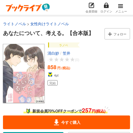
会員登録
ログイン
メニュー
ライトノベル
女性向けライトノベル
あなたについて、考える。【合本版】
フォロー
ラノベ
清白妙
/
笠井
-
(0)
858
円 (税込)
4
pt
完結
257
新規会員70%OFFクーポンで
円(税込)
今すぐ購入