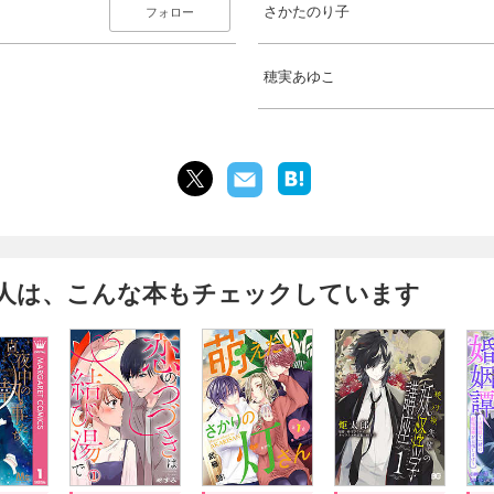
さかたのり子
フォロー
穂実あゆこ
人は、こんな本もチェックしています