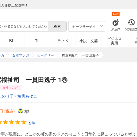
8万冊以上配信中！
Get!
セーフサーチ 中
来店pt
閲覧履
ビジネス
BL
TL
ラノベ
小説・文芸
実用
ンガ
女性マンガ
ビーグリー
児童福祉司 一貫田逸子
童福祉司 一貫田逸子 1巻
・女性マンガ
たのり子
/
穂実あゆこ
円 (税込)
3
pt
2件
な事が現実に、どこかの町の家のドアの向こうで日常的に起こっていると考え