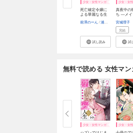
少女・女性マンガ
少女・女
死亡確定令嬢に
真夜中の
よる華麗なる生
ち ―メ
存...
ん...
前澤のーん
浦埜スオ
宮城理子
完結
試し読み
試
無料で読める 女性マン
少女・女性マンガ
少女・女
ハズレではじま
十億のア