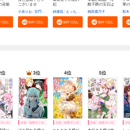
の花魁
ございませ
妃
酷子爵の宝石は
軍の
ん…！...
碧...
溶...
小糸りお
百門一新
綿瀬花
えっちゃん
桃田鹿乃子
彩木
で読む
無料で読む
無料で読む
無料で読む
2位
3位
4位
5位
性マンガ
少女・女性マンガ
少女・女性マンガ
少女・女性マンガ
少
爵様に
ブチ切れ令嬢は
かたわれ令嬢が
本好き令嬢は敏
しょ