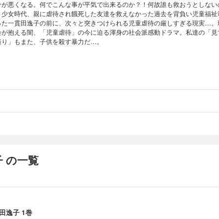
分が悪くなる。何でこんな事が平気で出来るのか？！何故誰も救おうとしない
！少女時代、親に虐待され餓死した友達を救えなかった過去を背負い児童福祉
った一貫田逸子の前に、次々と突きつけられる児童虐待の厳しすぎる現実…。
会が抱える闇、「児童虐待」の今に迫る渾身の社会派感動ドラマ。私達の「見
振り」もまた、子供を殺す暴力だ…。
 の一覧
田逸子 1巻