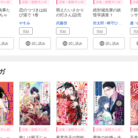
性マンガ
少女・女性マンガ
少女・女性マンガ
少女・女性マンガ
少
執事た
恋のつづきは結
萌えたいさかり
絶対城先輩の妖
子爵
イちゃ
び湯で 1巻
の灯さん(話売
怪学講座 1
ッサ
り)...
旦...
やすみ
武藤啓
炬太郎
峰守ひろかず
盧
水
完結
完結
完結
完
し読み
試し読み
試し読み
試し読み
ガ
性マンガ
少女・女性マンガ
少女・女性マンガ
少女・女性マンガ
少
レ。～
推しは殿下じゃ
暴君皇子の契約
華族の結婚～冷
不幸