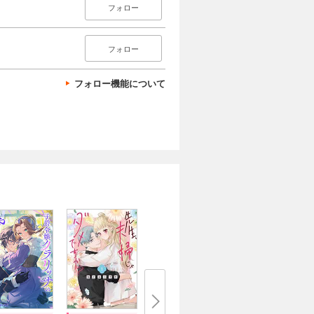
フォロー
フォロー
フォロー機能について