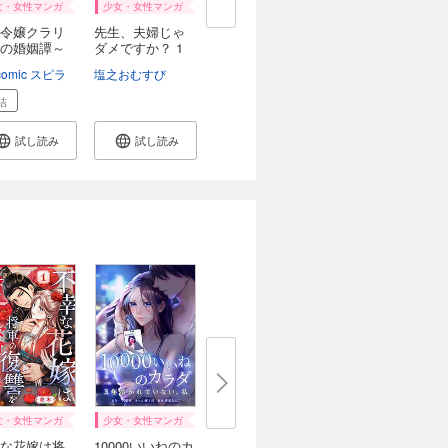
女・女性マンガ
少女・女性マンガ
令嬢クラリ
先生、夫婦じゃ
の婚姻譚～
ダメですか？ 1
口十
comic スピラ
塩之おむすび
結
試し読み
試し読み
女・女性マンガ
少女・女性マンガ
な花嫁は将
10000いいねのカ