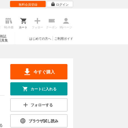
無料会員登録
ログイン
歴
My本棚
カート
フォロー
クーポン
Myページ
雑誌
はじめての方へ
ご利用ガイド
写真集
今すぐ購入
カートに入れる
フォローする
ブラウザ試し読み
る