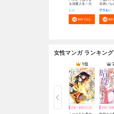
る溺愛人生～仕
吉原いち
組...
～
シジ
宇月あい
無料で読む
無料
女性マンガ ランキング
1位
少女・女性マンガ
少女・女
ふつつかな悪女
敵国の公