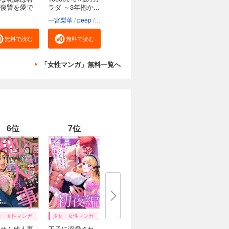
復讐を愛で
ラダ ～3年抱か...
一宮梨華
peep
梛十澪
椎葉きのこ
taskey STUDIO
無料で読む
無料で読む
「女性マンガ」無料一覧へ
6位
7位
女・女性マンガ
少女・女性マンガ
せん他人事
王子に溺愛され