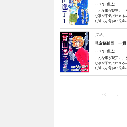
770円 (税込)
こんな事が現実に、
な事が平気で出来る
た過去を背負い児童
社会が抱える闇、「
暴力だ…。
完結
児童福祉司 一貫
770円 (税込)
こんな事が現実に、
な事が平気で出来る
た過去を背負い児童
社会が抱える闇、「
暴力だ…。
<<
<