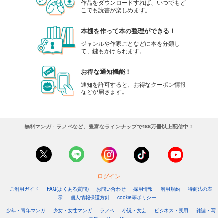
1,480
円 (税込)
作品をダウンロードすれば、いつでもど
カート
こでも読書が楽しめます。
本棚を作って本の整理ができる！
試し読み
あらすじを表示する
ジャンルや作家ごとなどに本を分類し
て、鍵もかけられます。
へるぱる 2021年7・8月
1,480
お得な通知機能！
円 (税込)
カート
通知を許可すると、お得なクーポン情報
などが届きます。
試し読み
あらすじを表示する
無料マンガ・ラノベなど、豊富なラインナップで188万冊以上配信中！
へるぱる 2021年5・6月
1,480
円 (税込)
カート
試し読み
ログイン
あらすじを表示する
ご利用ガイド
FAQ(よくある質問)
お問い合わせ
採用情報
利用規約
特商法の表
へるぱる 2021年3・4月
示
個人情報保護方針
cookie等ポリシー
1,480
少年・青年マンガ
少女・女性マンガ
ラノベ
小説・文芸
ビジネス・実用
雑誌・写
円 (税込)
カート