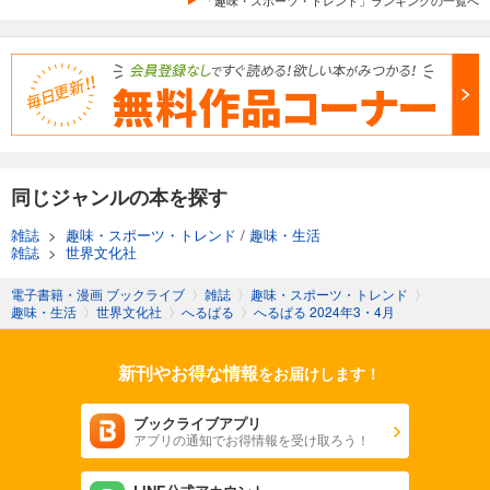
「趣味・スポーツ・トレンド」ランキングの一覧へ
へるぱる 2022年9・10月
1,480
円 (税込)
カート
試し読み
あらすじを表示する
へるぱる 2022年7・8月
同じジャンルの本を探す
1,480
円 (税込)
カート
雑誌
>
趣味・スポーツ・トレンド
/
趣味・生活
雑誌
>
世界文化社
試し読み
あらすじを表示する
電子書籍・漫画 ブックライブ
〉
雑誌
〉
趣味・スポーツ・トレンド
〉
趣味・生活
〉
世界文化社
〉
へるぱる
〉
へるぱる 2024年3・4月
へるぱる 2022年5・6月
1,480
円 (税込)
新刊やお得な情報
カート
をお届けします！
ブックライブアプリ
試し読み
アプリの通知でお得情報を受け取ろう！
あらすじを表示する
へるぱる 2022年3・4月