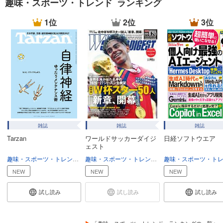
趣味・スポーツ・トレンド ランキング
へるぱる 2023年3・4月
1位
2位
3位
1,480
円 (税込)
カート
試し読み
あらすじを表示する
へるぱる 2023年1・2月
1,480
円 (税込)
カート
雑誌
雑誌
雑誌
試し読み
Tarzan
ワールドサッカーダイジ
日経ソフトウエア
あらすじを表示する
ェスト
へるぱる 2022年11・12月
趣味・スポーツ・トレンド
趣味・生活
趣味・スポーツ・トレンド
スポーツ
NEW
NEW
NEW
1,480
円 (税込)
カート
試し読み
試し読み
試し読み
試し読み
あらすじを表示する