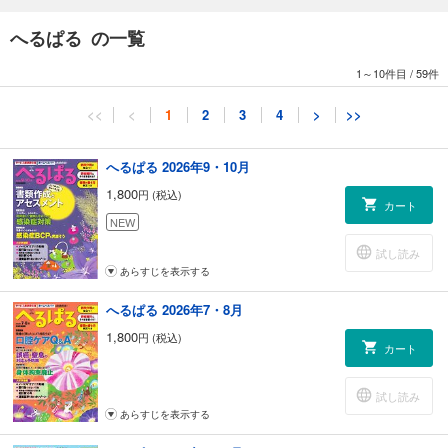
薬の知識Ｑ＆Ａ
知っとこ！ 介護ニュース
へるぱる の一覧
愛すべきヘルパーな日々
実例から考える 訪問介護の書類の書き方
1～10件目
/
59件
バックナンバー販売店リスト
キラキラ へるぱる
<<
<
1
2
3
4
>
>>
へるぱるPICK UP
野菜を使い切る！ 高齢者が食べやすい時短レシピ
年間購読のご案内
へるぱる 2026年9・10月
1,800
円 (税込)
カート
NEW
試し読み
あらすじを表示する
へるぱる 2026年7・8月
1,800
円 (税込)
カート
試し読み
あらすじを表示する