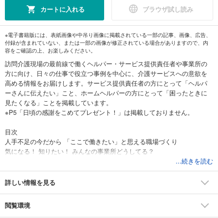
カートに入れる
ブラウザ試し読み
※電子書籍版には、表紙画像や中吊り画像に掲載されている一部の記事、画像、広告、
付録が含まれていない、または一部の画像が修正されている場合がありますので、内
容をご確認の上、お楽しみください。
訪問介護現場の最前線で働くヘルパー・サービス提供責任者や事業所の
方に向け、日々の仕事で役立つ事例を中心に、介護サービスへの意欲を
高める情報をお届けします。サービス提供責任者の方にとって「ヘルパ
ーさんに伝えたい」こと、ホームヘルパーの方にとって「困ったときに
見たくなる」ことを掲載しています。
※P5「日頃の感謝をこめてプレゼント！」は掲載しておりません。
目次
人手不足の今だから 「ここで働きたい」と思える職場づくり
気になる！ 知りたい！ みんなの事業所どうしてる？
低栄養と誤嚥の予防
...続きを読む
「接遇」はなぜ大切か？ 傾聴を中心に考える
福祉用具を使った 1人ひとりの介助術
詳しい情報を見る
〇×で読み解く！ 老計第10号
法令等で割り切れないテーマもお助け あいまいゾーン
閲覧環境
こうしたらうまくいった！ ホームヘルパー奮闘体験