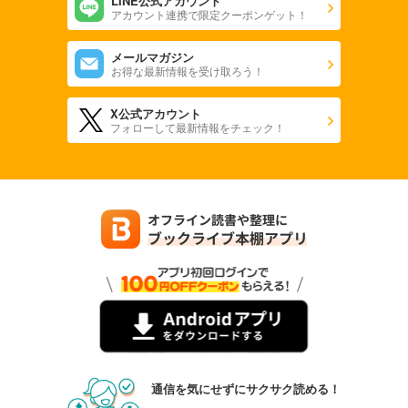
LINE公式アカウント
アカウント連携で限定クーポンゲット！
1,480
円 (税込)
カート
メールマガジン
お得な最新情報を受け取ろう！
試し読み
あらすじを表示する
X公式アカウント
へるぱる 2022年1・2月
フォローして最新情報をチェック！
1,480
円 (税込)
カート
試し読み
あらすじを表示する
へるぱる 2021年11・12月
1,480
円 (税込)
カート
試し読み
あらすじを表示する
へるぱる 2021年9・10月
通信を気にせずにサクサク読める！