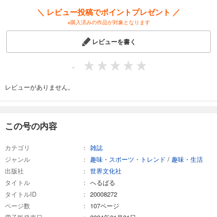
＼ レビュー投稿でポイントプレゼント ／
試し読み
※購入済みの作品が対象となります
あらすじを表示する
レビューを書く
へるぱる 2024年9・10月
1,600
円 (税込)
カート
-
試し読み
レビューがありません。
あらすじを表示する
へるぱる 2024年7・8月
この号の内容
1,600
円 (税込)
カート
カテゴリ
雑誌
試し読み
ジャンル
趣味・スポーツ・トレンド
/
趣味・生活
あらすじを表示する
出版社
世界文化社
タイトル
へるぱる 2024年5・6月
へるぱる
タイトルID
20008272
1,600
円 (税込)
カート
ページ数
107ページ