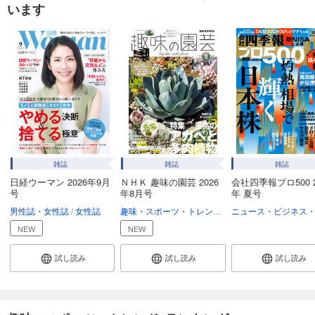
います
あらすじを表示する
へるぱる 2023年9・10月
1,480
円 (税込)
カート
試し読み
あらすじを表示する
へるぱる 2023年7・8月
1,480
円 (税込)
カート
雑誌
雑誌
雑誌
日経ウーマン 2026年9月
ＮＨＫ 趣味の園芸 2026
会社四季報プロ500 2
号
年8月号
年 夏号
試し読み
男性誌・女性誌
女性誌
趣味・スポーツ・トレンド
NHKテキスト
あらすじを表示する
NEW
NEW
へるぱる 2023年5・6月
1,480
円 (税込)
試し読み
試し読み
試し読み
カート
試し読み
あらすじを表示する