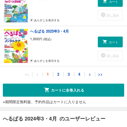
カート
試し読み
あらすじを表示する
へるぱる 2025年3・4月
1,600
円 (税込)
カート
試し読み
あらすじを表示する
へるぱる 2025年1・2月
<<
<
1
2
3
4
>
>>
1,600
円 (税込)
カート
カートに全巻入れる
試し読み
※期間限定無料版、予約作品はカートに入りません
あらすじを表示する
へるぱる 2024年11・12月
へるぱる 2024年3・4月 のユーザーレビュー
1,600
円 (税込)
カート