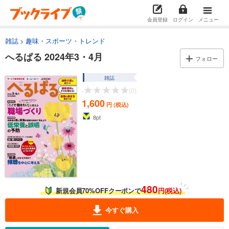
会員登録
ログイン
メニュー
雑誌
趣味・スポーツ・トレンド
へるぱる 2024年3・4月
フォロー
雑誌
-
(0)
1,600
円 (税込)
8
pt
480
新規会員70%OFFクーポンで
円(税込)
今すぐ購入