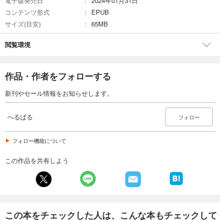
電子版発売日
2024年01月31日
試し読み
コンテンツ形式
EPUB
あらすじを表示する
サイズ(目安)
65MB
へるぱる 2024年3・4月
閲覧環境
1,600
円 (税込)
カート
作品・作者をフォローする
試し読み
あらすじを表示する
新刊やセール情報をお知らせします。
へるぱる 2024年1・2月
へるぱる
フォロー
1,480
円 (税込)
カート
フォロー機能について
試し読み
あらすじを表示する
この作品を共有しよう
へるぱる 2023年11・12月
1,480
円 (税込)
カート
この本をチェックした人は、こんな本もチェックして
試し読み