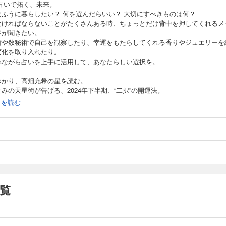
 占いで拓く、未来。
なふうに暮らしたい？ 何を選んだらいい？ 大切にすべきものは何？
なければならないことがたくさんある時、ちょっとだけ背中を押してくれるメ
ジが聞きたい。
術や数秘術で自己を観察したり、幸運をもたらしてくれる香りやジュエリーを
変化を取り入れたり。
みながら占いを上手に活用して、あなたらしい選択を。
ゆかり、高畑充希の星を読む。
みの天星術が告げる、2024年下半期、“二択”の開運法。
の数秘術で知る、生き方を広げるヒント。
続きを読む
占いで読み解く、2024 年下半期の世相。
yoが選ぶリリスの香りで、もうひとつの自分を引き出す。
ラピスによる、12 星座が導くストーンジュエリー。
MBTI®を知るべき理由。
解決の道を探る、カウンセリング、コーチング、メンタリングとは？
ティブな毎日を送るための10の浄化法。
NGHAN ＆ WONWOO、ふたりの運命そして未来。
覧
ラが纏う、ルイ・ヴィトンという名のエナジー。
期はこわくない、フェムテック最前線。