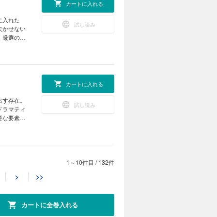
カートに入れる
ールの香
の女性が心地い
パリジェン
た空間の美
E 仕事が私
試し読み
手に入れ
欠かせない
／ Art ／
ティスポッ
、厳選の新
ィアハウス書
イクタイ
 岡尾美代子
済州で、大
タル版では
ローマから
リの魅惑的
。 インティメ
ポート。
。 モード
カートに入れる
イジュエリ
、アトリエ
ー。 リリ
ートンが写
ヌ流のおし
試し読み
アンが放つ、
ドラマティ
瞬間
めきを纏
要な要素
リエイターの
、ミラノを
 在本彌生
ONCLER
また、掲載
ボーテスタ
ルクのツヤ
TO KNOW
く新境地。
元。 動き
1～10件目
/
132件
カートに入れる
 齊藤 工
 八木莉可
>
>>
ドの帝王ジ
 朝日が昇
 仕事が私
試し読み
59 坂口
れど、最近
 ／ おやつの時
。 秋の気
術様式をい
店一覧 次
カートに全巻入れる
ルドゥヴィ
る。 ま
つめる星の
ト。 齊藤
陰地方から