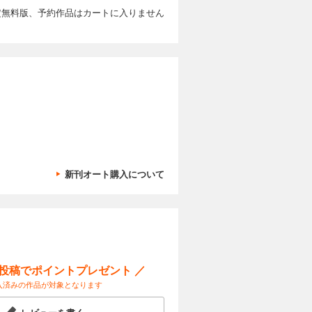
見 CEメ
定無料版、予約作品はカートに入りません
sic
掲載されて
from
カートに入れる
！ヘイ！ヘ
TO KNOW
ヴァン ク
試し読み
えのアーカ
色のパレッ
ェンディが
を謳歌しよ
、アライ
カタチ。
できませ
ネル、シグ
、マルニと
、女性らしい
のフィール
ェックと
カートに入れる
KI、純然と
G ＆
術。 齊藤
新刊オート購入について
イ。 仲里依
リエイターの
試し読み
ルが咲かせ
 作者や筆
本彌生の、眼
ディアハウ
豊かに濃く
ジェ、ラ・
切に扱う
ナリー・ジ
会しません
フランスで
る、6人の女
せん。あら
E 仕事が私
ー投稿でポイントプレゼント ／
カートに入れる
MET ワイ
中に見つけ
入済みの作品が対象となります
om
だら。村井
！ヘイ！ヘ
試し読み
山崎まどか
になれる可