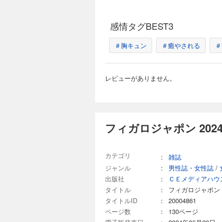
イ！
フェミニズムについて
能性があるのでは？ 
える。武田砂鉄 あえ
のタイプを知り、分
が聞こえる!? 名曲
見つめ直すきっかけ
感情タグBEST3
事な本。小川哲 も
い、 トライしてみませんか？ ※デジタル版は紙の雑誌とは一部内容が異なり、
福岡伸一 日本社会
る広告や写真、記事
フィガロジャポン 
＃胸キュン
＃癒やされる
＃
巳 笑える！ 花田菜
ご応募できません。あらかじめご了承ください。 目次
とり旅のおともに。角
730円 (税込)
ト MÉLI-MÉLO E
ミュウが贈る女性たち
世界。 星ひとみの天
ここ日本で暮して想
ス書籍のご案内 長
年、AZの数秘術で
レビューがありません。
くりに励む職人の手
な秋にときめく色を。
方。 鏡リュウジが解
も日本を訪れた人も
パール。 いま注目を
想図。 李家幽竹が
にほほ笑み、 道に通じる
デザイナーを育んだ、家
グとともに。 いま
雑誌とは一部内容が
ウス書籍のご案内 CULT
ネタの普遍。 ライジ
ます。また、掲載さ
ワイン学習帖 ／ 朝か
に導かれて。 大阪
目次 いいモノ語り Hot 
フィガロジャポン 202
フィガロジャポン 
madameFIGAR
ラ・グランダムの煌
和の暮らし方。 日
イ！
vol.3 オドレイ・
730円 (税込)
しも、古くて新しい店
ンローラン 仕事が私にくれ
仕事で、家を彩る。
いつでも私たちが憧
カテゴリ
：
雑誌
Music GOUR
レップに誘われて。 R
イルから、 数々の
News from ma
ジャンル
：
男性誌・女性誌
/
ションリポート。 ヴ
ス映画から抜け出し
［袋綴じ付録］202
JUNONとRYUH
出版社
：
ＣＥメディアハウ
お届け！ ※デジタル版は紙の雑誌とは一部内容が異なり、掲載されない、または掲載期限のある広告や写真、記
『国宝』、演じる人
事、ページがある場
タイトル
：
フィガロジャポン
える、フィッティング
ん。あらかじめご了承ください。 目次 いいモノ語り Hot from Pari
タイトルID
：
20004861
き。 齊藤 工 活動寫
Essentials 今月のTo Buy,
フィガロジャポン 
ページ数
：
130ページ
食、居心地のいい料理店。
ら。 色香について、改めて考える。 今田美桜とヴィンテージの密やかな共犯関係。 Tシャツとタンクトップは永
Theater／Music Go