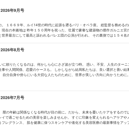
2026年9月号
ノ語り 83 フレッド
from Paris いまパリで起きているコト 85
Melo
を務めるのはアレク
tials 今月のTo Buy, To Know
、現在の本拠地は 昨年１５０周年を祝った、壮麗で豪奢な建築物の傑作ガルニエ宮だ
で拓く、未来。
と世界最古にして最高と謳われるバレエ団の公演が行われ、 その裏側では１５４名
ゆかり、高畑充希の星を読む。
指し、日々研鑽を続けている。 ３５０年以上の歴史を持つバレエ団の褪せぬ輝きに
みの天星術が告げる、2024年下半期、“二択”の開運法。
みを増してゆくパリ・オペラ座の魅力と魔力を探ってみよう。 ※デジタル版は紙の雑誌と
の数秘術で知る、生き方を広げるヒント。
2026年8月号
、掲載されない、または掲載期限のある広告や写真、記事、ページがある場合がご
占いで読み解く、2024 年下半期の世相。
プレゼント企画に、デジタル版ではご応募できません。あらかじめご了承ください。 目次
yoが選ぶリリスの香りで、もうひとつの自分を引き出す。
T FROM PARIS いまパリで起きているコト 110 Meli-Melo NEW TOPICS
ラピスによる、12 星座が導くストーンジュエリー。
今月のTO BUY ＆ TO KNOW パリ・オペラ座の魅力。 ドロテ・ジルベールに聞く、エ
仕事や人間関係、恋愛のケースも。 しかしながら結局私たちは、良い選択と善い結
MBTI®を知るべき理由。
絢爛な名建築、ガルニエ宮に迫る。 舞台を支える、多様な仕事の職人たち。 ダンサ
。 自分自身や傍らにいる大切な人たちのために、世界が美しい方向に向かうために。
解決の道を探る、カウンセリング、コーチング、メンタリングとは？
ディカルチーム。 フランス派を学ぶ育成機関、名門バレエ学校の現在。 次世代を担
ろん、古代から受け継がれてきた数秘術やインド占星術、 陰陽五行とそこから発展
ティブな毎日を送るための10の浄化法。
ーの世界。 楽屋のエトワール。 ロクサーヌ・ストヤノフの一日を追いかけて。 女
ションを試みて開運の波に乗ってもいい。 前に進むために背中を押してくれる占いを
iが指南、運気アップを導く旅先。
き方。 公式ブティックのラブリーお土産。 観劇のついでに訪れるなら、ダンサーも
の第一歩かもしれない。 ほか ※デジタル版は紙の雑誌とは一部内容が異なり、
Cメディアハウス書籍のご案内
場を舞台に、映画『オペラ座の怪人』が甦る。 シーズン2026-27年のプログラムを
は掲載期限のある広告や写真、記事、ページがある場合がございます。また、掲載
2026年7月号
、舞台と日常の狭間で。 名教師がプロデュース、夏の公演にかける熱き想い。 ガル
NGHAN ＆ WONWOO、ふたりの運命そして未来。
版ではご応募できません。あらかじめご了承ください。 目次 いいモノ語り NEWS
イド。 パリ・オペラ座のエスプリに共鳴する、プチバトーのバレエへのオマージュ。
ラが纏う、ルイ・ヴィトンという名のエナジー。
S いまパリで起きているコト MÉLI-MÉLO NEW TOPICS ESSENTIALS 今月のTO B
う。 おしゃれスナップを参考に、私らしくトレンドミックス。 上坂樹里、ディオー
彩花、新章の始まりに。
占い。 星ひとみの天星術が導く、馬が暴走する年を乗りこなすための心得。 人間力
く、 い
、旬のメイクにアップデート。 エルメスの香水、バレニア3作目は白い花々の誘い。
なアイウエアで彩る、初夏のスタイル。
数秘術で読み解く、物語の幕開け。 星読みyujiが解く、有村架純のターニングポイント
レイで過ごせるための美容を楽しみませんか。 すぐに印象を変えられるヘアケアや
で奏でるハーモニー。 岡本多緒、安藤サクラ、是枝裕和、シネマとファッションの
期はこわくない、フェムテック最前線。
タイプ別ラッキーアイテム。 インド占星術で知るこれからの時代と、運を味方にする
うフレグランス、 肌を健康に保つスキンケアや進化する美容医療の最新事情をアッ
！ 多様性が際立った第79回カンヌ国際映画祭。 ショパール、カンヌ映画祭を愛す
る創造性、ロエベ財団 クラフトプライズ2024が発表に。
が解説。十二支を通して見る基本的な性質とは？ あなたのお抱え占い師、教えてくだ
々は人の手を借りて自分を甘やかす場所も欲しい。まずはトライしてみるだけで、キ
ヴィーヴルへの招待 vol.16 ４人のファッションデザイナーが語る、私を刺激する