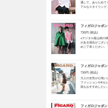
りの星占い 岡尾美代
愛いお土産、見～つ
通して、あらためて
外、時代を超えるア
アルなスタイリング
楚衛二とバーバリー、
あれ。 ほか ※紙版に収録されている記事『FIGARO HOMME 彼との瞬間 vol.63 佐久間大介、服と踊る。』は、本電
アーペルが描く、躍
子版には収録されておりません。ご了承くだ
係。 香水の本場フ
い、または掲載期限
ゥヴィーヴルへの招待
企画に、デジタル版ではご応募でき
フィガロジャポン 
渓谷を巡る旅。 パリ、
PARIS いまパリで起き
リエイターの言葉 Cine
730円 (税込)
Hello, ニュー
よ！ 在本彌生の、眼に翼
名品図鑑。 2026
※デジタル版は紙の
HOROSCOPE 
SHOES 2026SS
がある場合がござい
進化する定番。 シャ
めご了承ください。 マイスイートホームを作ろう！ 家を買う、建てる、建て直す―― 家を形作ることは暮らし方
瑞々しい情熱の色。 
そのものを考えるこ
レンチシック by 
家作りをした人を参
た映画に見る、人間
理のプロの整頓された
イマジネーション。
い生活、まず「家」から始めてみませんか。 ほか 目
フィガロジャポン 
vol.11 バルザッ
ているコト MÉLI-MÉ
月のいいもの発見 CEメ
730円 (税込)
う! 憧れの家作り 
Art ／ Theate
木造建築。 ③ 色彩
大人の女性が心地いい過ごし方がある 
ウス書籍のご案内 New
大改造。 ⑤ 植物、
ファッションやKセ
美代子の雑貨 ヘイ
活」。 ⑦ 200年
国もおすすめしたい
めの予備知識。 ① 
イナーのファッショ
手放し、得たもの。 
リゾートでアートや
トが集うファミリー
イセンスな大人旅を紹介します。 ほか ※デジタル版は紙の
に、ホテルライクな寝
期限のある広告や写
フィガロジャポン 
オールの新時代、始ま