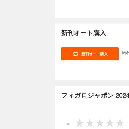
言葉。石井ゆかり 
工 活動寫眞館 Love
瀬戸内。 芸術の秋だもの! アー
ディアハウス書籍のご案内 
り、掲載されない、
フィガロジャポン 
GOURMET ワイン
いるプレゼント企画に、
madameFIGAR
730円 (税込)
NEWS HOT FROM
イ！
アートとクラフトが魅
ファッションはドラマだ。 クワイエットラグジュアリーを脱ぎ捨てて、 ファッションは
リーフ＆アーペルのア
新刊オート購入
上がるのはドレスア
イブから紐解く、1
トに、 ロマンティ
繋ぐ、イタリア伝統
う！ ほか ※デジタル版は紙の雑誌とは一部内容が異なり、掲載されない、または掲載期限のある広告や写真、記
ア。その2003年
事、ページがある場
鳥取から瀬戸内へ、
ん。あらかじめご了承ください。 目次 いいモノ語り NEWS HOT F
登録
新刊オート購入
ネチャーを遊ぶ。 
MÉLI-MÉLO ES
フィガロジャポン 
市川美和子。 メゾン
こと、女性って？ 
グッドビューティ。 
730円 (税込)
花。 いまの気分に合
美しく。 アールドゥ
SHOES 2025 A
本は友だち、書店は遊び場。 最近、じっくり読書する時間を持てましたか？ 本の
工 活動寫眞館 Love
紗、バレンシアガと
することは「知の冒
言葉 Cinema／Bo
る、新しい花。 サ
者が届けたい想いを
まなこに翼。 CEメディ
ス書籍のご案内 市
してくれる。 テー
HOROSCOPE 
フィガロジャポン 202
ボーテ ルイ・ヴィト
「書店」という場所
ャーニー』展で体感す
か？ ※デジタル版は紙の雑誌とは一部内容が異なり、掲載されない、または掲載期限のある広告や写真、記事、ペ
ブーム到来！ ノンアル
ージがある場合がご
フィガロジャポン 
性起業家たち。 齊藤 
かじめご了承ください。 目次 いいモノ語り NEWS HOT FROM PARIS いまパリで起きているコト
にくれたもの CULTURE
730円 (税込)
ESSENTIALS 
-
ン学習帖 ／ おやつの
る。キレイになりた
占いで私を知る。 「運」がよくなりたい。 そう考える人は多いはず。 「運がいい人」とは、表現力が高かった
madameFIGAR
理子 子共の頃の視
り、 セルフプロデ