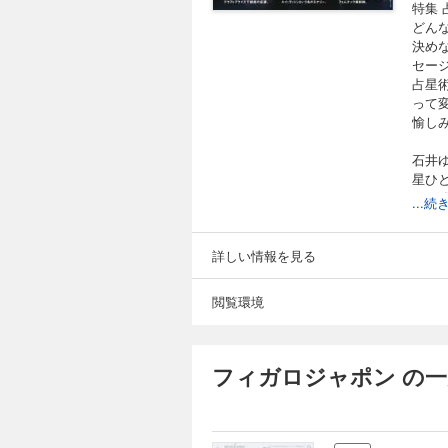
特集
どん
決め
セー
占星
って
愉し
石井
星ひと
AZ
...
世界の
Chi
猫星
詳しい情報を見る
正しい
問題
閲覧環境
ポジ
ほか
JOE
フィガロジャポン の一
ロー
更年