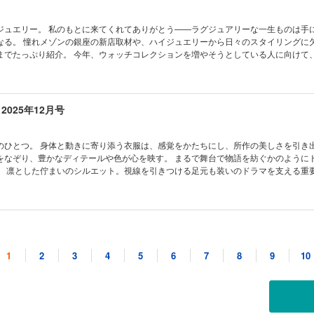
ください。 目次 いいモノ語り NEWS HOT FROM PARIS いまパ
 飯島朋子 春のモードにマッチ！ 新色ベストバイ。 宮﨑あおいを優しく包む、ディオ
I-MÉLO NEW TOPICS ESSENTIALS 今月のTO BUY ＆ TO KNOW 大人
もニッター!? 編み物の世界へようこそ。 アールドゥヴィーヴルへの招待 vol.10 
静謐な韓国ソウル。 いまこそ訪れたい、センスのいい街。漢南洞／奨忠洞 洗練され
——ラグジュアリーな一生ものは手に入れた
ーティ、ライフスタイルのヒント。 齊藤 工 活動寫眞館 BUSINESS MESSAG
ウル発のデザイナーズブランドを着る。 タイムレスに活躍する、シューズ＆バッグを
なる。 憧れメゾンの銀座の新店取材や、ハイジュエリーから日々のスタイリングに
ハウス書籍のご案内 CULTURE portrait クリエイターの言葉 Cinema ／ Books 
の中で見つける素敵な日用品。 日常に取り入れたい工芸品。 プライベートなビュー
までたっぷり紹介。 今年、ウォッチコレクションを増やそうとしている人に向けて
sic GOURMET ワイン学習帖 ／ おやつの時間ですよ！ 在本彌生の、眼に翼。 CEメデ
向き合う。 大人のためのコリアングルメ案内。 おいしいパンのあるカフェで、ブレ
掲載されない、または掲載期限のあ
rom madameFIGARO.jp 協力店一覧 次号予告 HOROSCOPE 石井ゆかりの星占い
カルチャーをバーで体験！ 紀行作家チョン・ウンスクと巡る映画散歩。 アートな島
、ページがある場合がございます。また、掲載されているプレゼント企画に、デジ
ヘイ！
地で買いたい！ 韓国土産リスト。 ホヨンとルイ・ヴィトン、ソウルの坂の上で。 
 いいモノ語り NEWS HOT FROM PARIS いまパリで起き
ィとバンチャンそれぞれの新章。 シャネルのクチュールを纏って。安藤サクラ、パ
ÉLO ESSENTIALS 今月のTO BUY ＆ TO KNOW 私を輝かせる時計＆ジュエリー
2025年12月号
クスマーラと旅をする。 CEメディアハウス書籍のご案内 2026春夏コレクションリ
ュエリーの誘惑。 私の人生を彩る相棒。 至高の喜びをくれる、日常使いしたい逸品
と私 vol.2 レディ・イン・ブラック by 山本マナ いつも一緒に、ブシュロンのマ
選び。 アートな佇まい、銀座の新ショップへ。 サヴォワールフェールが息づく聖地
！ 韓国コスメ最前線。 ディオール アディクト、甘いシロップの色と香りのハーモニ
、この時計が欲しい！ カルティエのダイヤモンドが特別な理由。 ヘルムート・ニュ
ちにし、所作の美しさを引き出す存在。
する、大人のKミュージック。 アールドゥヴィーヴルへの招待 vol.9 パリジェン
80年代。 PIAGET 佐藤晴美と紡ぐ、煌めきの時間。 GEORG JENSEN 中村
をなぞり、豊かなディテールや色が心を映す。 まるで舞台で物語を紡ぐかのように
ったパンを使ったアイデアレシピ。 齊藤 工 活動寫眞館 FIGARO HOMME 彼との
 AHKAH シャンデリアが揺らめく、魅惑の輝き。 JOUETE 大胆かつ繊細な煌
、 凛とした佇まいのシルエット。視線を引きつける足元も装いのドラマを支える重
n＆Xoul、愛するソウルと。 CEメディアハウス書籍のご案内 CULTURE portrait ク
人気ダイバーズウォッチに新色が登場。 戸田恵梨香、グッチな晩餐。 ボナベンチュラ
る——その瞬間、私だけの物語が始まる。 ほか ※デジタル版は紙の雑誌とは一部内容
oks ／ Art ／ Theater ／ Music GOURMET ワイン学習帖 ／ おやつの時間ですよ！
。vol.1 デイヴィッド・ホックニー by 飯田珠緒 LANVIN 究極のシック、再び。 M
ない、または掲載期限のある広告や写真、記事、ページがある場合がございます。
アハウス書籍のご案内 News from madameFIGARO.jp 協力店一覧 次号予告
銀の輝きを纏って、冬のヴァカンスへ。 選ばれしべストコスメに未来を委ねる2025年
画に、デジタル版ではご応募できません。あらかじめご了承ください。 目次 いいモノ語り
石井ゆかりの星占い 岡尾美代子の雑貨 ヘイ！ヘイ！ヘイ！
ラースの畑で慈しまれる花々からシャネルの香り、N°5は生まれる。 エルメスのシ
 PARIS いまパリで起きているコト MÉLI-MÉLO ESSENTIALS 今月のTO BUY ＆ 
2025年11月号
・ピルピリスのメイクアップ。 ジュエリーを超え、香りの世界へ。タサキが切り拓
ひとつ。 パリとダンス。 幕開けの夢と装飾。 石橋静河が纏うシルエット。 踊る足
への招待 vol.8 フランスの文化遺産を守る、アーカイブの“番人”たちにフォーカス。
。 衣服で動の美を表現する、ジャパンブランドの挑戦。 プラダが創る新たな価値。
1
2
3
4
5
6
7
8
9
10
it! 今月のいいもの発見 BWA AWARD 2025 楽しみながら舵を取る女性たち。 モー
空を超える旅へ。 マリア・グラツィア・キウリの街、ローマを染めた美しきショー。
ま、世界的に多くなった。ラグジュアリーメ
、最後のインタビュー。 CEメディアハウス書籍のご案内 BUSINESS MESSAGE
来。 メゾン マルジェラ、果てなき愛を纏う。 FIGARO HOMME 彼との瞬間 vol.
したり、ブランドのDNAとリンクした作品を人々の元に届ける試みは昔からあるけ
t クリエイターの言葉 Cinema ／ Books ／ Art ／ Theater ／ Music ワイン学習帖
狭間で。 ソウルで開催！ ダンス リフレクションズ by ヴァン クリーフ＆アーペル
 「ものづくりとは?」「若手アーティストを育成するには?」「伝統から読み解く芸
眼に翼。 CEメディアハウス書籍のご案内 News from madameFIGARO.jp 協力
まる隠れ家ステイ。 ホリデーシーズンは、フレンチリュクスな寝室で安らぎを アー
そんなメッセージを抱えて、純粋に美しい作品や物語と出合える展覧会が催されてい
OPE 石井ゆかりの星占い 岡尾美代子の雑貨 ヘイ！ヘイ！ヘイ！ 2026年上半期を見
l.7 日常に、フレンチシックな食卓を。 パリの食卓を彩る、蚤の市で見つけたブロカン
いアートスポットができ、フェアも盛り上がっている。今回フォーカスしたのは山