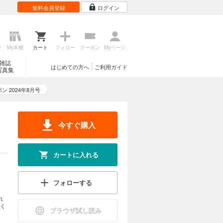
無料会員登録
ログイン
歴
My本棚
カート
フォロー
クーポン
Myページ
雑誌
はじめての方へ
ご利用ガイド
写真集
 2024年8月号
今すぐ購入
カートに入れる
フォローする
れ
く
ブラウザ試し読み