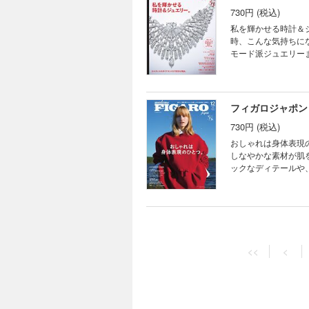
ル版ではご応募できません。あらかじめご了承
イ・ベーシック by
730円 (税込)
リで起きているコト MÉL
り。 今日からあなた
い過ごし方がある 
私を輝かせる時計＆ジュエリー。 私のもとに来てくれてありがとう
ヌが愛するモードとビュ
意識に触れる。 ソ
時、こんな気持ちに
にくれたもの CEメディア
て。 韓国の暮らし
モード派ジュエリー
Theater ／ Mu
トで、じっくり美と
作情報もお届けします。 ほか ※デジタル版は紙の雑誌とは一部内容が異なり、
籍のご案内 News f
ム。 最前線のお酒
る広告や写真、記事
の雑貨 ヘイ！ヘイ！
人のヴァカンス。 現
ご応募できません。あらかじめご了承ください。 目次
ソウルへ、フェンデ
ているコト MÉLI-M
フィガロジャポン 
な夜。 ローラはマッ
ートに纏う、ハイジ
短期集中連載 セリーヌ
730円 (税込)
に楽しむジュエリー
ー。 美容はエンタメ
を訪ねて。 だから
おしゃれは身体表現のひとつ。 身体と動きに寄り添う衣服は、感覚をかた
ックとメロディに共感
した、ポメラートの19
しなやかな素材が肌
ゃれグルメ!? 古くな
いま最も新しい輝き。
ックなディテールや
vol.61 XngHa
う。 SWATCH 
だ。 装いが動き、感情が揺れ
言葉 Cinema ／ Bo
旅する。 セリーヌと私
が異なり、掲載され
の、眼に翼。 CEメディ
GRENOBLE 白
されているプレゼント企
HOROSCOPE 
ー賞、発表！ 南仏グ
NEWS HOT FROM
フィガロジャポン 
を唇に、グレゴリス
おしゃれは身体表現の
アールドゥヴィーヴル
730円 (税込)
にドラマをくれる服
<<
<
活動寫眞館 Love 
子、ディオールと時
アートとクラフトが魅せる世界。 アートやデザインに触れる機会がい
ョルジオ・アルマーニ
る時、バレンシアガの未
ゾンが芸術家を支援
にくれたもの portrai
健太郎、色香と儚さの
ますます急増中だ。
間ですよ！ 在本彌生の、
配に寄り添う、心温
ま一度伝えよう」。
号予告 HOROSC
ーヴルへの招待 vo
た、日本各地に新し