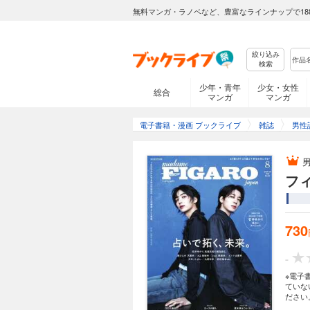
無料マンガ・ラノベなど、豊富なラインナップで18
絞り込み
検索
少年・青年
少女・女性
総合
マンガ
マンガ
電子書籍・漫画 ブックライブ
雑誌
男性
フィ
730
-
※電子
ていな
ださい