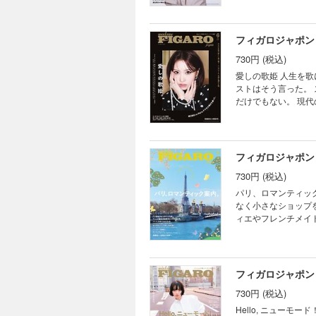
齊藤 
つの浄化アクションで
そこに。 ほか ※デジタル版は紙の雑誌とは一部内容が異なり、掲載されない、または掲載期限のある広告や写真、
華のDIOR探訪 v
LOV
ーと内なる煌めき。
記事、ページがある
追い求めて、長塚健斗
定期
ーションが、NYの
ん。あらかじめご了承ください。 目次 いいモノ語り NEWS HOT F
のご案内 CULTURE po
フィガロジャポン 
Por
のパーフェクトピンク
MÉLI-MÉLO NEW
ン学習帖 28 ／ お
Cine
ジュリエット・アニ
730円 (税込)
象。 唇、目元、眉の
from madameF
2026 自然や素材の
Gourm
い？ 美容医療との
イ！ヘイ！ 224
愛しの歌姫 人生を歌にしている、生きざまを吐露している人はディーヴァだと思う——今回取材したあるアーティ
がアトリエを構える歴史
在本
旅先で集中リセット！
ストはそう言った。
ディアハウス書籍のご案
Mes
今田美桜とミュウミ
だけでもない。 現
CULTURE portrai
News 
イナミズム。 シャネ
け、聴く人の心に寄
／ おやつの時間ですよ！
ンレポート。 ヴァ
協力
を、ここに集めました。 ほか ※デジタル版は紙の雑誌とは一部内容が異なり、
予告 HOROSCO
な表情。 中条あやみ
次号
る広告や写真、記事
いスペシャル
ヴルへの招待 vol
石井
ご応募できません。あらかじめご了承ください。 目次
フィガロジャポン 
ディオール バンブー
岡尾美
ているコト MÉLI-MÉ
CULTURE portrai
730円 (税込)
でしなやかな現代の
【袋綴
／ おやつの時間ですよ！
ウィフトの言葉をお
パリ、ロマンティック案内。 カルチャーを堪能できる場所が急増し、若手デザイ
予告 HOROSCO
に迫る。 歌姫たる理
なく小さなショップ
現在地、アーティス
ィエやフレンチメイ
ソングライターが自身を
するパリ。やっぱり、パリが大好きです♥ ほか 
って。 大人のため
たは掲載期限のある
美容の夏支度。 ボト
に、デジタル版ではご応募できませ
代の5人にフォーカス。
PARIS いまパリで起き
フィガロジャポン 
性の新しい遊び場！ シンガ
リ、ロマンティック
ーの言葉 Cinema ／
730円 (税込)
香水ショップをはし
生の、眼に翼。 定期購読
へ。 フランスの俳優
Hello, ニューモード！ デザイナー交代で目まぐるしい変化を遂げた2026年春夏。 メゾンの歴史やフィロ