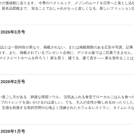
子の雑貨 ヘイ！ヘイ！ヘイ！
けた！ コージーなプチホテルで、快適ステイ。 クリエイターのお気に入りアドレス
その価値観に迫ります。 今季のベストルック、メゾンのムードを日常へと落とし込
ートを訪ねて。 やっぱりフレンチシックが好き。 ルイ・ヴィトン、光と影のラプソ
、新名品図鑑まで。 知ることでおしゃれがもっと楽しくなる、新しいファッション
音が満ちる余韻の中へ。 セリーヌと私。最終回 プレッピー by 丸山佑香 ヴァン 
動する季節。 カルティエ、たゆみなきサヴォワールフェール。 ブシュロンと私の、
さい。 ※デジタル版は紙の雑誌とは一部内容が異なり、掲載されな
ランスの新たな名香を纏う。 三吉彩花とパリの春風がシンクロする、心地いい瞬間。
のある広告や写真、記事、ページがある場合がございます。また、掲載されている
 vol.12 バケ・モリニエ、次世代の刺繍職人の挑戦。 齊藤 工 活動寫眞館 フラン
ません。あらかじめご了承ください。 目次 いいモノ語り NEWS HOT FROM
2026年3月号
アップカミングなグルメアドレス。 CEメディアハウス書籍のご案内 CULTURE port
ているコト MÉLI-MÉLO NEW TOPICS ESSENTIALS 今月のTO BUY ＆ TO 
ma ／ Books ／ Art ／ Theater ／ Music GOURMET ワイン学習帖 ／ おやつ
モード！ 継承し、拡張するメゾン。 ファッションはデザイナーからのメッセージ。 永く
。 定期購読のご案内 News from madameFIGARO.jp 協力店一覧 次号予告
年春夏トレンドキーワード、相談室。 モードの目利きがいま、リアルに買いたいもの。 B
雑誌とは一部内容が異なり、掲載されない、または掲載期限のある広告や写真、記事
石井ゆかりの星占い 岡尾美代子の雑貨 ヘイ！ヘイ！ヘイ！
 vol.1 最愛バッグはバディと一緒に。 BAG ＆ SHOES 2026SS vol.2 欲しい最
ます。また、掲載されているプレゼント企画に、デジタル版ではご応募できません
ネル×小松菜奈、夜明けとともに。 ルイ・ヴィトンの象徴、130年の旅路を祝して。
フェンディと、パワーウーマンと。 ザ・ロウ、光輝く開放の季節へ。 セリーヌと私。vo
と。 間取りも内装も自由な一方、一筋縄ではいかないからこそ愛着も増すというもの
小嶋智子 ブルネロ クチネリと共鳴する、大自然のエレメント。 ブルネロ・クチネリの
考に、自分らしいマイホームを実現しよう。 その空間をよりよく美しくするインテ
的な生き方。 ナミビアで紡がれる、メシカのダイヤモンド物語。 おおらかに躍動す
キッチンや 眠りを誘うホテルの寝室に学び、香りで目には見えない演出を。 202
 シェイディング＋チーク＋ハイライトでつくる大人の立体感。 アールドゥヴィーヴ
次 いいモノ語り NEWS HOT FROM PARIS いまパリで起き
2026年2月号
ク・パリのクリゾリンヌが提案する、郊外の一軒家での暮らし方。 齊藤 工 活動寫眞館 Love
LO NEW TOPICS ESSENTIALS 今月のTO BUY ＆ TO KNOW マイスイート
ディアハウス書籍のご案内 CULTURE portrait クリエイターの言葉 Cinema ／ Bo
① 居心地のよさを生み出す、優しく有機的な色と形。 ② 自然のアートモチーフがち
r ／ Music GOURMET ワイン学習帖 ／ おやつの時間ですよ！ 在本彌生の、眼に翼。 C
と柄が大胆に響き合う、パリの薫り漂う邸宅。 ④ 1930年代の古い家屋を、カラフル
静謐な韓国ソウル。 活気あふれる食堂でローカルごはんを食べたり、Y2K
s from madameFIGARO.jp 協力店一覧 次号予告 HOROSCOPE 石井ゆかりの
アート、家具……好きを重ねた都会の一軒家。 ⑥ 北アルプスの麓で叶えた、現代版
レブのトレンドを追いかけるのは楽しい。でも、大人の女性が愉しめるゆったりした
！ヘイ！ヘイ！
後を見据えて再生した、美しき日本家屋。 改築・改修ビフォーアフター 家をアップデ
。五感を刺激する美的空間や心地よく洗練されたカフェ＆レストラン、タイムレス
空間を繋げて光を編み直す、キッチンが主役の住まいへ。 ② スケルトンから再編集
ンブランドや日常を美しく彩る手仕事の店などを大都会ソウルで。足を延ばせば、
③ 画家のアトリエが、3フロアのタウンハウスに変身。 ④ 築50年、田舎の小さな
デザイン建築にも触れ合う済州島へのヴァカンスという選択も。静謐だけれど満た
仕様に。 料理家に学ぶキッチン整頓術。 香りのオブジェで空間を彩る。 快適な眠
雑誌とは一部内容が異なり、掲載されない、または掲載
室作り。 我が家、いつ買う？ どう買う？ 都内でマンション購入した女性たちに学
真、記事、ページがある場合がございます。また、掲載されているプレゼント企画
2026年1月号
る。 フェラガモの創造の地、フィレンツェを訪ねて。 短期集中連載 セリーヌと私。vo