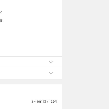
ッ
纏
1～10件目
/
132件