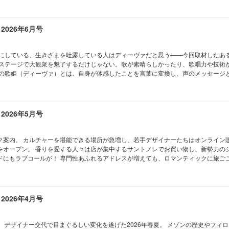
工 活動寫眞館 84 仲野太賀
開運体質に！ 運気はいかに!? フィガロジャポン編集部をダウジング。 杉咲花、
ol.3 視覚、嗅覚、触覚で感じるフィッティングルーム、光井花の装飾。 ピノ・ノワ
E it！ 今月のいいもの発見
 大人ベーシックをアップデート。 市川実和子と新たなマルニ・ウーマン。 グッチ
場合がございます。また、掲載されているプレゼント企画に、デジタル版ではご応
、シャンパーニュへ。 齊藤 工 活動寫眞館 109 高橋一生 水上恒司 CEメディ
購読のご案内
街を染める。 三角ピースのバッグが集結する、日本初の旗艦店が誕生。 唇からハピ
ROM PARIS いまパリで起きているコト
rtrait クリエイターの言葉 Cinema ／ Books ／ Art ／ Theater ／ Music GOU
2026年6月号
trait クリエイターの言葉
。 ラ・ボーテ ルイ・ヴィトンの新アイテム、LV クレヨンでリップメイクを格上げ
 TOPICS ESSENTIALS 今月のTO BUY ＆ TO KNOW いま、すぐ、キレイ。 髪
やつの時間ですよ！ 12 在本彌生の、眼まなこに翼。43 山口・宇部 定期購読のご案内 
ma／Books／Art／Theater／Music
ェルと、感性を磨く京都。 クラフトの新たな地平を切り開く、ロエベ財団 クラフト
“線”を極める。 成分ブーム、答え合わせ。 香りの力で気分を変える。 どこまでやる
IGARO.jp 協力店一覧 次号予告 HOROSCOPE 石井ゆかりの星占い 岡尾美代子の雑貨 
関係性を再構築するwe+の什器。 アールドゥヴィーヴルへの招待 vol.15 パリ発シ
et
ほどよい距離感。 植物の知性で大人の肌を整える、ネオ・ホリスティックビューティ
的邸宅を訪れて。 齊藤 工 活動寫眞館 108 宮本恒靖 Love it! 今月のいいもの発
彌生の、眼に翼。
 スパ＆リトリートの新名所。 健康的な心と身体をキープする、フランス流暮らしのT
 ステージで大観衆を魅了するだけじゃない。歌が素晴らしかったり、歌唱力や技術
内 BUSINESS MESSAGE 仕事が私にくれたもの CEメディアハウス書籍のご
sage 仕事が私にくれたもの
ュウ、やわらかな反逆。 今夏、爽やかに纏う機能派テックウエア。 バレンシアガ、
代の歌姫（ディーヴァ）とは、自身が体感したことを言葉に変換し、声のメッセージ
t クリエイターの言葉 Cinema ／ Books ／ Art ／ Theater ／ Music GOURMET 
from madameFIGARO.jp
ルの「11.12」が生まれる、サヴォワールフェールの工房を訪ねて。 2026-27秋冬
り添って共感を生み出す。 リスナーの人生と並走してくれる音楽を生み出す愛しい
 在本彌生の、眼に翼。 定期購読のご案内 News from madameFIGARO.jp 協力
ン クリーフ＆アーペルが未来に語り継ぐ、歴史を刻むジュエリーの物語。 色がほど
店一覧
掲載されない、または掲載期限のあ
PE 石井ゆかりの星占い 岡尾美代子の雑貨 ヘイ！ヘイ！ヘイ！ 2026年下半期 石井ゆ
、静かなる強さを纏う。 山下智久、ディオール パラダイスと幸せな記憶。 アール
予告
、ページがある場合がございます。また、掲載されているプレゼント企画に、デジ
.14 ヴァカンス気分で滞在したい、フランスの極上スパ。 黒木華のDIOR探訪 西畠
ゆかりの星占い
 いいモノ語り NEWS HOT FROM PARIS いまパリで起き
2026年5月号
 パビリオンの庭園。 齊藤 工 活動寫眞館 106 有村架純 CEメディアハウス書籍の
代子の雑貨 ヘイ！ヘイ！ヘイ！ 199
LO NEW TOPICS ESSENTIALS 今月のTO BUY ＆ TO KNOW 愛しの歌姫 DIV
t クリエイターの言葉 Cinema ／ Books ／ Art ／ Theater ／ Music GOURMET 
歌姫、オリヴィア・ディーンの魅力とは。 拡張する、UKネオ・ソウルの系譜。 テ
じ付録】2024年下半期 石井ゆかり星占いスペシャル
 在本彌生の、眼に翼。 定期購読のご案内 News from madameFIGARO.jp 協力
守りに。 アイナ・ジ・エンドが紡ぐ、強く、優しい物語。 世界を歌声で圧倒する、A
ナーたちはオンライン販売だけで
PE 石井ゆかりの星占い 岡尾美代子の雑貨 ヘイ！ヘイ！ヘイ！
由をサイエンスで検証。 憧れのあの人のスタイルに、WANNA BE！ ポップとフェ
をオープン。 香りを愛する人々は店が集中するサントノレでお買い物し、新勢力の
トが更新する価値観。 シャーロット・カルダン、世界的ブレイクの裏側。 フランス
ドにもラブコールが！ 専門性あふれるアドレスが増えても、ロマンティックに旅ご
語る。 誰も深掘りしない、韓国“孤高”の歌い手たち。 MOMO in Paris タサキ
※デジタル版は紙の雑誌とは一部内容が異なり、掲載されない、ま
のデニム、新・最適解。 エモーショナルに体現する、衣服の可能性。 暑くても楽し
広告や写真、記事、ページがある場合がございます。また、掲載されているプレゼ
ルから、香りから、光を纏う。 アールドゥヴィーヴルへの招待 vol.13 女性オペ
ん。あらかじめご了承ください。 目次 いいモノ語り NEWS HOT FROM
 齊藤 工 活動寫眞館 106 大泉 洋 BUSINESS MESSAGE 仕事が私にくれたも
ているコト MÉLI-MÉLO NEW TOPICS ESSENTIALS 今月のTO BUY ＆ TO 
2026年4月号
ポール、五感を満たす旅。 BWA Pitch Contest 2026 CULTURE portrait
案内。 デザインやアート、いま話題の場所へ 新機軸のモードに首ったけ。 サント
 Books ／ Art ／ Theater ／ Music GOURMET ワイン学習帖 ／ おやつの時間で
ごする。 いつもいつまでもメイドインフランスに夢中。 いまパリで急増中！体験を
のご案内 News from madameFIGARO.jp 協力店一覧 次号予告 HOROSCOP
の行きつけグルメスポット。 話題のショコラティエ、最前線を総ざらい。 30€以下
ソフィを