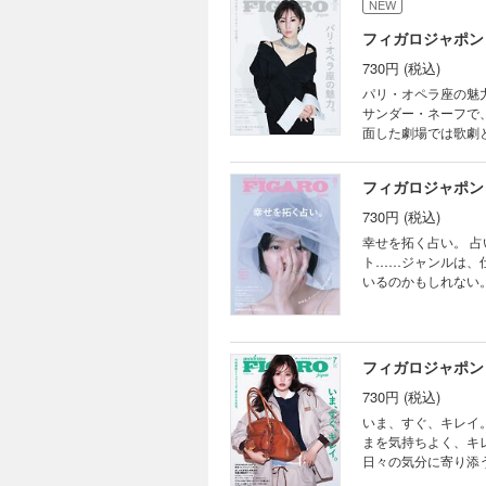
NEW
目次
フィガロジャポン 
いいモ
Hot 
730円 (税込)
Meli-
パリ・オペラ座の魅力。 １６６９年、ルイ14世の時代に起源を遡るパリ・オペラ座。 総監督
Essen
サンダー・ネーフで
占い
面した劇場では歌劇
石井
が卓越した舞台を目
星ひと
を当てて、 知るほどに深
AZ
フィガロジャポン 
は一部内容が異なり
世界の
また、掲載されている
730円 (税込)
Chi
いモノ語り NEWS HO
幸せを拓く占い。 占いに頼りたくなるのは、何かしら心にさざ波が立つ時。 惑い、不安、人生のターニングポイン
猫星
ESSENTIALS 
ト……ジャンルは、
正しい
ての生き方。 豪華
いるのかもしれない
問題
管理する、優秀なメ
い西洋占星術はもち
ポジ
アバレエとアカデミ
い……。 浄化アク
yuj
たちのしなやかな生
解を考えることは、 幸せを拓くため
CC
アドレス。 壮麗な劇
掲載されない、また
フィガロジャポン 
ェルマン・ルーヴェ
JOE
プレゼント企画に、デジタル
喫するための実用ガ
ロー
730円 (税込)
HOT FROM PARI
とミキモト、光を纏
三吉
KNOW 幸せを拓く
いま、すぐ、キレイ。 暦の年齢は関係なくなる時代が目の前に。だから、未来を憂いたケアをするのではな
憶。 魅惑の秋新色で
上質
AI時代に突入AZの
まを気持ちよく、キ
リニヨン、特別な地
更年
空占星術が伝授！ 
日々の気分に寄り添
て。 ジャパンイヤー
進化す
洋占術のプロ、法演
ておきたいし、 時
ュード。 アールドゥ