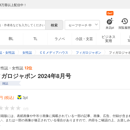
8万冊以上配信中！
Get!
セーフサーチ 中
来店pt
閲覧履
ビジネス
BL
TL
ラノベ
小説・文芸
実用
誌・女性誌
女性誌
ＣＥメディアハウス
フィガロジャポン
フィガロジャポン
男性誌・女性誌
12位
ガロジャポン 2024年8月号
雑誌
円 (税込)
3
pt
0件
書籍版には、表紙画像や中吊り画像に掲載されている一部の記事、画像、広告、付録が含ま
い、または一部の画像が修正されている場合がありますので、内容をご確認の上、お楽しみ
。