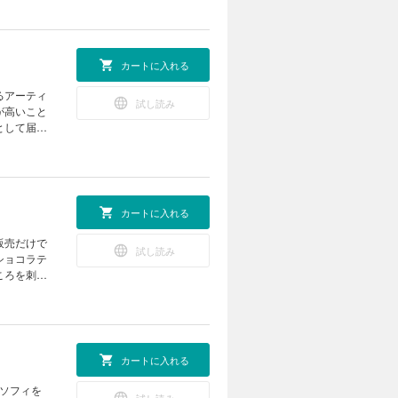
ティファニ
ールの美学を
のイマジネ
募できませ
アハウス書籍
ネス、大人
RMET ワイ
。 写真家
こそ見た目印
News
カートに入れる
プライズ
？ やらな
ヘイ！ヘ
ャツメゾン
。 都内や
見 CEメ
試し読み
IPS20
が高いこと
案内
軽やかなダ
として届
ワイン学習帖
コレクショ
歌姫たち
店一覧 次号
く、あらた
かり 星占
ドゥヴィー
タル版では
清順による
ご案内
A ナチュラル
カートに入れる
ワイン学習帖
イラー・ス
店一覧 次号
doの素顔
試し読み
ミニズムの
ショコラテ
のシンガー
ころを刺激
の輝きを纏
く快適に、
ント企画
ラ歌手、新世
の 大人の女
KNOW パ
 クリエイタ
ノレ通りで
カートに入れる
すよ！ 在本彌
売る空間
E 石井ゆか
で買える可