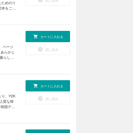
試し読み
。 パリ郊
むためのリ
ディ。 赤
読本をご覧
クリーフ＆
親密な関
 アールド
プレゼント
ス、美食の
rait ク
KNOW
カートに入れる
の時間です
愛せる、新
AG ＆
、ページ
試し読み
新ピースは、
。あらかじ
 ロエベ、
l.4 フ
。 実際に
人生を描い
リアは、料
る、新たな
6年の新し
ルへの招待
 it! 今
ホームを作ろ
カートに入れる
oks ／
りばめられた
Eメディアハ
に個性的に
星占い 岡尾
試し読み
「森の生
上質な韓
ートするた
な韓国デザ
、間取りを
自然豊かな
家を、ゲス
される、ハ
りのため
ぶ。 ディ
に、デジタ
l.3 マ