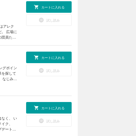
カートに入れる
試し読み
。 広場に
の団員たち
フォーカス
ざいます。
カートに入れる
 い
トワールとし
試し読み
果を探して
ーの身体を
 なじみ深
う、ジュニ
した干支占
性ダンサー
通して最適
推す便利な
紹介。 ジ
されている
ニエ宮を満
 北川景子
カートに入れる
UY ＆ TO
ルの夢と記
が問われる
 ドン ペ
試し読み
。 東洋時
メイク、
輝きに触れ
方法。 東
プデートし
るアティチ
さい！ 7
レイはすぐ
映画。 黒木