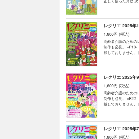
正しく使った介助 次
レクリエ 2025年
1,800円 (税込)
高齢者介護のための
制作も必見。 ※P1
載しておりません。 目次 季節の制作11・12月 秋冬の行事と暮らしを楽しむ制作 みんなで作る壁面11・12月 い
ちょう舞う神社 ブ
はりこのうま 四季を
みんなであっぱれ指体
SHOPPING レ
レクリエ 2025年
準備も簡単！ みんな
1,800円 (税込)
に！ 今日は何の日？
号予告 年間購読のご
高齢者介護のための
制作も必見。 ※P2
載しておりません。 目次 季節の制作9・10月 秋の実りと花を楽しむ制作 みんなで作る壁面9・10月 夕暮れのコ
スモス ぶどうの吊る
彩る 今月のカレン
のための手指や認知
つレク 自治体発フロン
レクリエ 2025年
対応 認知症の人の「
1,800円 (税込)
知っておきたい！ 介