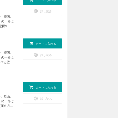
試し読み
や、壁画、
」の一部は
で作る 紅
下肢・体幹
設発フロン
カートに入れる
予防」 認知
っておきた
や、壁画、
絵カレンダ
試し読み
」の一部は
柄のフォト
なくても
施設発フロ
わず書ける
！ みんな
カートに入れる
り絵・美し
や、壁画、
試し読み
」の一部は
楽しむ 今
麻痺の人も