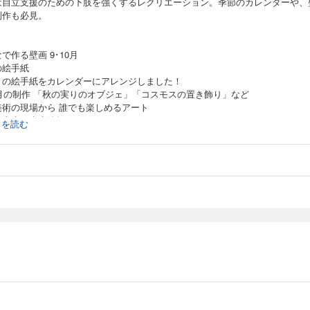
は自立支援のための下肢を強くするレクリエーション。季節のカレンダーや、
制作も必見。
で作る壁画 9･10月
の絵手紙
うの絵手紙をカレンダーにアレンジしました！
0月の制作 「秋の実りのオブジェ」「コスモスの置き飾り」など
美術の現場から 誰でも楽しめるアート
う先生の大吉体操
続きを読む
支援のための「意欲」を引き出すレクリエーション
な素材で機能向上！ 作業療法的トレーニング
き器で料理レク！ 9･10月 カレー焼きポテト
とのふれあいを通して身体機能の維持・改善を目指す！
線インタビュー
リエカフェ
エPICK UP！
エSHOPPING
リエセミナーのご案内
 事例に学ぶ 虐待につながる「不適切ケア」
 認知症ケアQ＆A
マ時間を上手に使える 頭の体操
最新ニュース
を感じる！ 会話が広がる！ 今日は何の日？