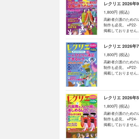
レクリエ 2026年
浮世
パズ
1,800円 (税込)
次号
高齢者介護のための
型紙
制作も必見。 ※P2
年間
掲載しておりません。 目次 秋を味わう制作 みんなで作る壁面9・10月 秋麗の菊まつり みんなで作る壁
月 ハロウィンの夜 
葉にかかる橋 敬老
レクリエ 2026年
を一緒に鍛える 全
トランナー レクリエカ
1,800円 (税込)
症の人の「世界」を
高齢者介護のための
い！ 介護最新ニュ
制作も必見。 ※P2
ー パズルで脳トレ 
掲載しておりません。 目次 盛夏を楽しむ制作 みんなで作る壁面7・8月 ひまわりの咲く海辺 みんなで
7・8月 水に遊ぶ金
ボード 丸シールで
OK！ 一人ひとり
ントランナー レクリ
レクリエ 2026年
ヒヤリ・ハット報告
1,800円 (税込)
で脳トレ 今、知って
いぬり絵・ぬり絵カレ
高齢者介護のための
制作も必見。 ※P2
掲載しておりません。 目次 初夏を彩る制作 みんなで作る壁面５月 空に躍るこいのぼり みんなで作る
タチアオイの小径 つ
月のカレンダー 丸