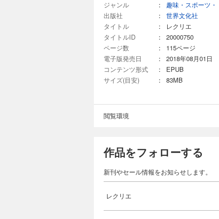
記と楽しむ 季節の制
ジャンル
：
趣味・スポーツ・
10月 秋の実りの
出版社
：
世界文化社
「会話」が生まれる
タイトル
：
レクリエ
ぱれ指体操 生活意欲
レクリエ 2024年
タイトルID
：
20000750
エSHOPPING レ
1,600円 (税込)
める 認知症ケア 
ページ数
：
115ページ
新ニュース 毎日の
高齢者介護のための
電子版発売日
：
2018年08月01日
レ すぐに作れるコピ
制作も必見。 ※P6
コンテンツ形式
：
EPUB
で心も元気に！ 音
サイズ(目安)
：
83MB
P67-「毎日の会話のヒン
制作7・8月 歌から
飾り 風鈴のリース 
が生まれる新聞切り
レクリエ 2024年
閲覧環境
指体操 生活意欲を向
1,600円 (税込)
SHOPPING レク
活の質を高める 認
高齢者介護のための
い！ 介護最新ニュ
制作も必見。 ※P18-「
作品をフォローする
パズルで脳トレ すぐ
の制作5・6月 歌か
郎」 みんなで作る壁
新刊やセール情報をお知らせします。
「あじさいの吊るし
視覚に障害のある人
を使わない おやつレク
レクリエ 2024年
レクリエ
特集2 利用者も介
1,600円 (税込)
る！ コミュニケー
日は何の日？ ちぎり