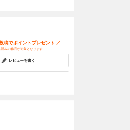
んなででき
 ちぎり
カートに入れる
のご案内
や、壁画、
試し読み
は何の
で作る制作
ー 特集1
ー投稿でポイントプレゼント ／
せる 火を
入済みの作品が対象となります
P！ 特集
 コミュニ
カートに入れる
レビューを書く
何の日？
間購読のご
や、壁画、
試し読み
は何の
壁面 12月
まれる新聞
 生活意欲
G レクリ
る 認知症ケ
カートに入れる
ュース 毎
すぐに作れ
や、壁画、
試し読み
で心も元気