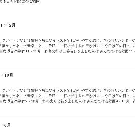
号予告 年間購読のご案内
11・12月
レクアイデアや介護情報を写真やイラストでわかりやすく紹介。季節のカレンダー
8-「懐かしの名曲で音楽レク」、P67-「一日の始まりの声かけに！ 今日は何の日？
ロックおりがみで作る壁面 師走を彩るシクラメン もみじの切り絵風壁飾り 毛糸の
彩る 今月のカレンダー 入浴のための 上肢の柔軟性を高めるレクリエーション ご
操 郷土のお菓子で簡単おやつレク 自治体発フロントランナー レクリエカフェ レ
クリエPICK UP！ 職員間のハラスメント 認知症の人の「世界」を想像し「困りごと」
9・10月
でできる！ いつでも脳トレ 今、知っておきたい！ 介護最新ニュース 一日の始まり
 ちぎり絵・美しいぬり絵・ぬり絵カレンダー パズルで脳トレ すぐに作れるコピー用
案内
レクアイデアや介護情報を写真やイラストでわかりやすく紹介。季節のカレンダー
2-「懐かしの名曲で音楽レク」、P67-「一日の始まりの声かけに！ 今日は何の日？
し飾り ブロックおりがみで作ろう 桔梗と月のかけ軸 かぼちゃのキャンディボック
ダー 型紙をプリントするだけ！ 敬老の日のカード アートに挑戦！ コラージュ文
機能を鍛えるレクリエーション ごぼう先生のみんなであっぱれ指体操 郷土のお菓子
トランナー レクリエカフェ レクリエSHOPPING レクリエPICK UP！ 介護職
7・8月
世界」を想像し「困りごと」に寄り添う 準備も簡単！ みんなでできる！ いつでも脳
護最新ニュース 一日の始まりの声かけに！ 今日は何の日？ ちぎり絵・美しいぬり