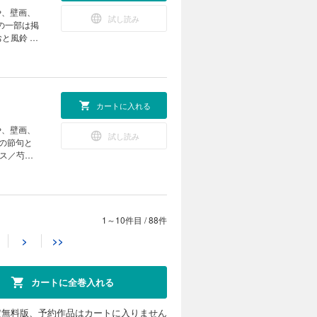
や、壁画、
試し読み
」の一部は掲
 アートに
簡単おやつ
目線」で見直
！ いつで
・美しいぬ
カートに入れる
や、壁画、
試し読み
ース／芍薬
う先生のみ
リエ
り添う 準
まりに！今
 次号予告
1～10件目
/
88件
カートに入れる
>
>>
や、壁画、
試し読み
の一部は掲
カートに全巻入れる
外出のため
 自治体発
！ 介護職が
定無料版、予約作品はカートに入りません