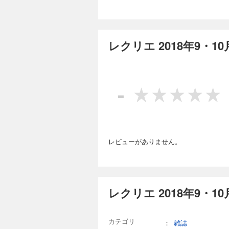
身につけたい 「傾
レクリエ 2025年
る！いつでも脳トレ
1,600円 (税込)
絵・美しいぬり絵・ぬ
高齢者介護のための
レクリエ 2018年9・
制作も必見。 ※P1
日？」の一部は掲載しておりません。 目次 歳時記と楽しむ 季
歌から始まる壁面2
１・２月 節分の吊
要介護度が違っても
-
使わないおやつレク 介
レクリエ 2024年
2 チームケアを円
1,600円 (税込)
ケーションが広がる
ちぎり絵・美しいぬり
高齢者介護のための
案内
制作も必見。 ※P2
日？」の一部は掲載しておりません。 目次 歳時記と楽しむ 季
レビューがありません。
「紅葉」より 山を彩
きらめくクリスマス 
切り紙カレンダー 
を向上させる 火を使
レクリエ 2024年
エPICK UP！ 
レクリエ 2018年9・1
1,600円 (税込)
ア 空いた時間にす
日の会話のヒントに
高齢者介護のための
るコピー用型紙集 バ
制作も必見。 ※P6
カテゴリ
：
に！ 音楽レク」、P6
雑誌