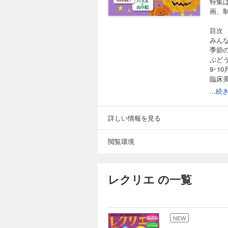
特集
画、
目次
みんな
季節
ぶど
9･1
臨床
ごぼ
...
自立
身近
たこ焼
詳しい情報を見る
動物
最前
閲覧環境
レク
レクリ
レクリ
レク
レクリエ の一覧
特集
事例別
スキ
介護
NEW
季節