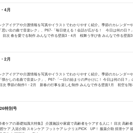
リエーション 世界のお菓子で会話が広がる 簡単おやつレク 介護施設発フロントラ
エSHOPPING レクリエPICK UP！ 介護職が身につけたいコミュニケーション術 
3・4月
「困りごと」に寄り添う チーム対抗で盛り上がる！ みんなで脳トレ 今、知ってお
毎日使える！会話が広がる！ 今日は何の日？ ちぎり絵・美しいぬり絵・ぬり絵カレ
作れるコピー用型紙集 次号予告 年間購読のご案内
レクアイデアや介護情報を写真やイラストでわかりやすく紹介。季節のカレンダー
4-「思い出の曲で音楽レク」、P67-「毎日使える！会話が広がる！ 今日は何の日？
・4月 ク
を楽しむ 今月のカレンダー ひなまつりのぼんぼり飾り ちょうのチャーム レトロ
ールで作る おひなさまの壁飾り 座ってできる！がんばらない！ のんびりヨガ 転
肢を鍛えるレクリエーション 世界のお菓子で会話が広がる 簡単おやつレク レクリ
NG レクリエPICK UP！ 利用者・家族の信頼を得る 介護職のマナー入門 認知症の
1・2月
ごと」に寄り添う チーム対抗で盛り上がる！ みんなで脳トレ 今、知っておきたい
える！会話が広がる！ 今日は何の日？ ちぎり絵・美しいぬり絵・ぬり絵カレンダー
コピー用型紙集 次号予告 年間購読のご案内
レクアイデアや介護情報を写真やイラストでわかりやすく紹介。季節のカレンダー
8-「懐かしの名曲で音楽レク」、P67-「一日の始まりの声かけに！ 今日は何の日？
 麗しのマーガレットガーデン 富士山の吊るし飾り はりこの鬼 ブロックおりがみ
 四季を彩る 今月のカレンダー 「家事動作」を楽にするためのレクリエーション 
指体操 郷土のお菓子で簡単おやつレク 自治体発フロントランナー 送迎計画の困り
レクリエカフェ レクリエSHOPPING レクリエPICK UP！ 最期の時を支えるため
026特別号
考える 認知症の人の「世界」を想像し「困りごと」に寄り添う 準備も簡単！ みん
 今、知っておきたい！ 介護最新ニュース 一日の始まりの声かけに！ 今日は何の日？
り絵カレンダー パズルで脳トレ すぐに作れるコピー用型紙集 次号予告 年間購読
アの基礎知識大特集】 介護施設や家庭で高齢者をケアする人に！ 目次 高齢者の体を理
腔ケア 入浴介助 スキンケア フットケア レクリエPICK UP！ 服薬介助 排泄ケア 