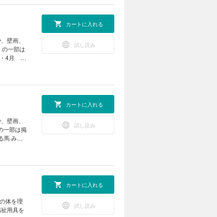
ンナー レ
認知症の人
きたい！
カートに入れる
ンダー パ
や、壁画、
試し読み
」の一部は
な花柄のク
倒リスクを
エカフェ
人の「世
！ 介護最
カートに入れる
 パズルで
や、壁画、
試し読み
」の一部は掲
で作る壁
ごぼう先生
ごとは「ド
に 介護施
なででき
カートに入れる
 ちぎり
のご案内
試し読み
福祉用具を