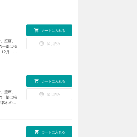
カートに入れる
や、壁画、
試し読み
」の一部は掲
ミニリース
ぼう先生の
クリエ
に寄り添う
の声かけ
カートに入れる
型紙集 次
や、壁画、
試し読み
」の一部は掲
ス 四季を
字 買い物
で簡単おや
のための災害
トレ 今、
カートに入れる
絵・ぬり絵