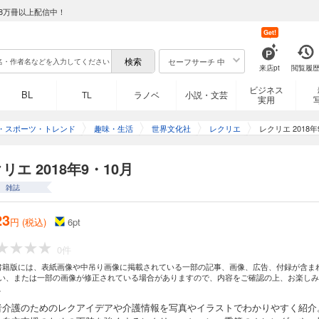
8万冊以上配信中！
Get!
セーフサーチ 中
来店pt
閲覧履
ビジネス
BL
TL
ラノベ
小説・文芸
実用
・スポーツ・トレンド
趣味・生活
世界文化社
レクリエ
レクリエ 2018年
リエ 2018年9・10月
雑誌
23
円 (税込)
6
pt
0件
書籍版には、表紙画像や中吊り画像に掲載されている一部の記事、画像、広告、付録が含ま
い、または一部の画像が修正されている場合がありますので、内容をご確認の上、お楽しみ
。
者介護のためのレクアイデアや介護情報を写真やイラストでわかりやすく紹介