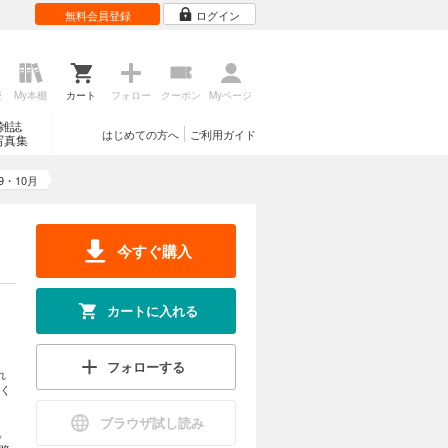
無料会員登録
ログイン
歴
My本棚
カート
フォロー
クーポン
Myページ
雑誌
はじめての方へ
ご利用ガイド
写真集
9・10月
今すぐ購入
カートに入れる
フォローする
れ
く
ブラウザ試し読み
。