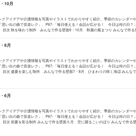
9・10月
絵ちぎり絵・美しいぬり絵・ぬり絵カレンダー
ルで脳トレ
予告
レクアイデアや介護情報を写真やイラストでわかりやすく紹介。季節のカレンダー
集
2-「思い出の曲で音楽レク」、P67-「毎日使える！会話が広がる！ 今日は何の日？
購読のご案内
面9・10
季節を楽しむ 今月のカレンダー 秋の生け花風かけ軸 ぶどうの置き飾り 丸シール
の日を祝う だるまのカード 座ってできる！がんばらない！ のんびりヨガ 上肢・
7・8月
身を使ったレクリエーション 世界のお菓子で会話が広がる 簡単おやつレク 介護施
フェ レクリエSHOPPING レクリエPICK UP！ 介護職だからこそできる「急変
想像し「困りごと」に寄り添う チーム対抗で盛り上がる！ みんなで脳トレ 今、知
レクアイデアや介護情報を写真やイラストでわかりやすく紹介。季節のカレンダー
ース 毎日使える！会話が広がる！ 今日は何の日？ ちぎり絵・美しいぬり絵・ぬり
2-「思い出の曲で音楽レク」、P67-「毎日使える！会話が広がる！ 今日は何の日？
すぐに作れるコピー用型紙集 次号予告 年間購読のご案内
作る壁面
魚 季節を楽しむ 今月のカレンダー 縁日のガーランド 桃のマグネット レトロな花
作る 天の川と七夕飾り 座ってできる！がんばらない！ のんびりヨガ 盛り上がら
が満足できるレクリエーション 世界のお菓子で会話が広がる 簡単おやつレク 介護
エカフェ レクリエSHOPPING レクリエPICK UP！ 苦手意識を克服しよう！ 迷
5・6月
書 認知症の人の「世界」を想像し「困りごと」に寄り添う チーム対抗で盛り上がる
おきたい！ 介護最新ニュース 毎日使える！会話が広がる！ 今日は何の日？ ちぎ
ンダー パズルで脳トレ すぐに作れるコピー用型紙集 次号予告 年間購読のご案内
レクアイデアや介護情報を写真やイラストでわかりやすく紹介。季節のカレンダー
4-「思い出の曲で音楽レク」、P67-「毎日使える！会話が広がる！ 今日は何の日？
壁面６月
ばめの置き飾り さくらんぼの吊るし飾り レトロな花柄のランチョンマット 季節を
シールで作る あじさいが咲く寺 座ってできる！がんばらない！ のんびりヨガ 片