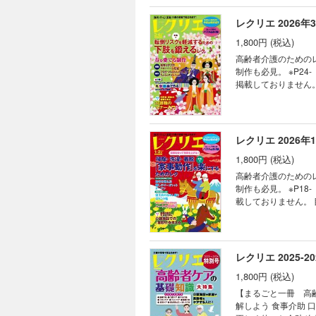
一緒に楽しめるレク
クリエカフェ レクリ
レクリエ 2026年
の「世界」を想像し
1,800円 (税込)
介護最新ニュース 
ズルで脳トレ すぐに
高齢者介護のための
制作も必見。 ※P2
掲載しておりません。 目次 春を愛でる制作 みんなで作る壁面3・4月 桜舞う学び舎 みんなで作る壁面3
ローバーの花冠 季節
リアファイル 丸シ
軽減するための 下
レクリエSHOPPI
レクリエ 2026年
界」を想像し「困り
1,800円 (税込)
新ニュース 毎日使
脳トレ すぐに作れる
高齢者介護のための
制作も必見。 ※P1
載しておりません。 目次 季節の制作1・2月 新春の行事を楽しむ制作 みんなで作る壁面1月 初空を翔る馬 みん
なで作る壁面1・2月
面 ハートの壁飾り
のみんなであっぱれ
ライブボス」で解決 
レクリエ 2025-2
設での「看取り」を
1,800円 (税込)
る！ いつでも脳トレ
絵・美しいぬり絵・ぬ
【まるごと一冊 高齢者ケ
解しよう 食事介助 口