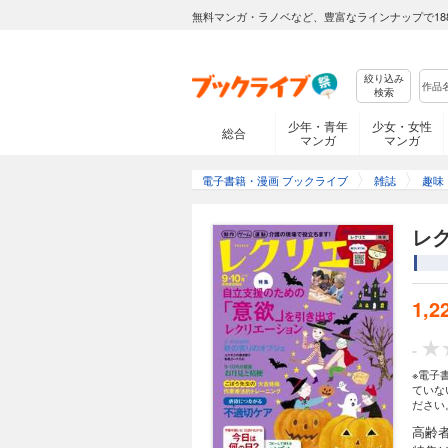
無料マンガ・ラノベなど、豊富なラインナップで18
絞り込み
検索
少年・青年
少女・女性
総合
マンガ
マンガ
電子書籍・漫画 ブックライブ
雑誌
趣味
レク
1,2
-
※電子
ていな
ださい
高齢