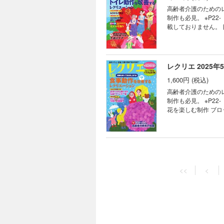
カレンダー パズルで
高齢者介護のための
制作も必見。 ※P2
載しておりません。 目次 季節の制作7・8月 七夕と夏を楽しむ制作 みんなで作る壁面7・8月 あさがおと風鈴 天
の川の壁飾り／はり
挑戦！ トイレ動作
レク 自治体発フロント
そう 不適切ケア 認
レクリエ 2025年
も脳トレ 今、知って
1,600円 (税込)
り絵・ぬり絵カレンダ
高齢者介護のための
制作も必見。 ※P22-「懐かし
花を楽しむ制作 ブ
の色紙飾り 四季を彩
んなであっぱれ指体操
SHOPPING レ
備も簡単！みんなで
レクリエ 2025年
日は何の日？ ちぎり
1,600円 (税込)
年間購読のご案内
<<
<
高齢者介護のための
制作も必見。 ※P4
載しておりません。 目次 みんなで作る壁面3・4月 菜の花と桜の宴 季節の制作3・4月 ブロックおりがみで作ろ
う チューリップの短
の下肢を鍛えるレク
フロントランナー レク