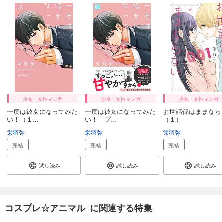
少女・女性マンガ
少女・女性マンガ
少女・女性マンガ
一度は彼女になってみた
一度は彼女になってみた
お世話係はままなら
い！（１...
い！ プ...
（１）
栄羽弥
栄羽弥
栄羽弥
完結
完結
完結
試し読み
試し読み
試し読み
コスプレ☆アニマル に関連する特集