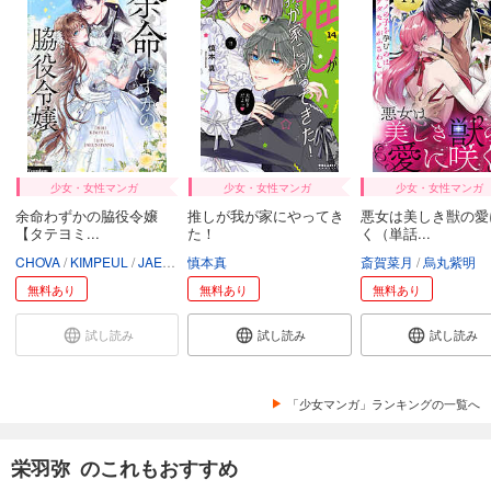
少女・女性マンガ
少女・女性マンガ
少女・女性マンガ
余命わずかの脇役令嬢
推しが我が家にやってき
悪女は美しき獣の愛
【タテヨミ...
た！
く（単話...
CHOVA
KIMPEUL
JAEUNHYANG
慎本真
斎賀菜月
烏丸紫明
無料あり
無料あり
無料あり
試し読み
試し読み
試し読み
「少女マンガ」ランキングの一覧へ
栄羽弥 のこれもおすすめ