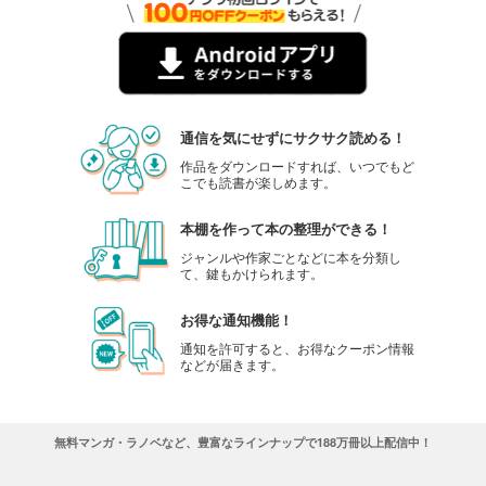
通信を気にせずにサクサク読める！
作品をダウンロードすれば、いつでもど
こでも読書が楽しめます。
本棚を作って本の整理ができる！
ジャンルや作家ごとなどに本を分類し
て、鍵もかけられます。
お得な通知機能！
通知を許可すると、お得なクーポン情報
などが届きます。
無料マンガ・ラノベなど、豊富なラインナップで188万冊以上配信中！