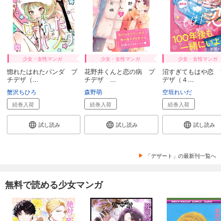
少女・女性マンガ
少女・女性マンガ
少女・女性マンガ
惚れたはれたパンダ プ
花野井くんと恋の病 プ
沼すぎてもはや恋 
チデザ（...
チデザ ...
デザ（４...
蟹沢ちひろ
森野萌
空垣れいだ
続巻入荷
続巻入荷
続巻入荷
試し読み
試し読み
試し読み
「デザート」の最新刊一覧へ
無料で読める少女マンガ