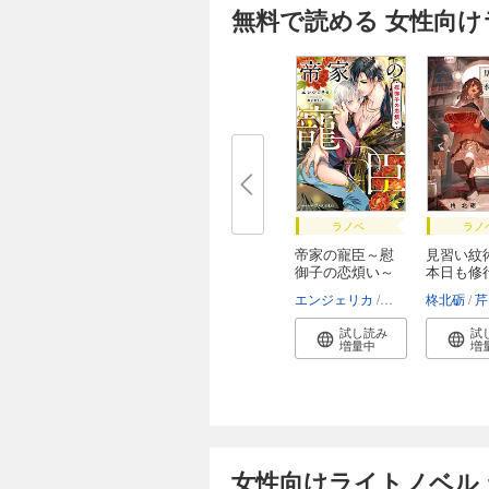
無料で読める 女性向
ラノベ
ラノ
帝家の寵臣～慰
見習い紋
御子の恋煩い～
本日も修
ご...
エンジェリカ
御子柴リョウ
柊北砺
芹
試し読み
試
増量中
増
女性向けライトノベル