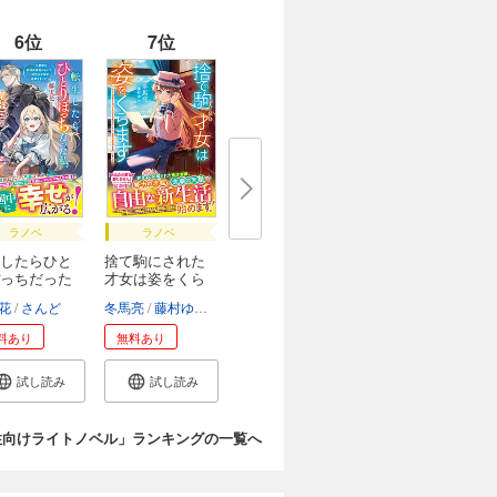
6位
7位
ラノベ
ラノベ
したらひと
捨て駒にされた
っちだった
才女は姿をくら
ま...
花
さんど
冬馬亮
藤村ゆかこ
料あり
無料あり
試し読み
試し読み
性向けライトノベル」ランキングの一覧へ