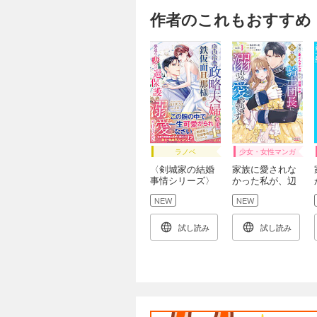
作者のこれもおすすめ
ラノベ
少女・女性マンガ
〈剣城家の結婚
家族に愛されな
事情シリーズ〉
かった私が、辺
お見合い政略夫
境の地で氷の軍
NEW
NEW
婦なのに、鉄仮
神騎士団長に溺
面旦那様は夢追
れるほど愛され
う妻への過保護
ています１
試し読み
試し読み
な溺愛が止まら
ない