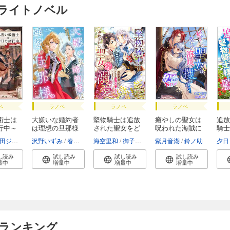
けライトノベル
ベ
ラノベ
ラノベ
ラノベ
術士は
大嫌いな婚約者
堅物騎士は追放
癒やしの聖女は
追放
行中～
は理想の旦那様
された聖女をど
呪われた海賊に
騎士
で...
う...
攫...
れ...
田ジョン
沢野いずみ
春野薫久
海空里和
御子柴リョウ
紫月音湖
鈴ノ助
夕日
し読み
試し読み
試し読み
試し読み
量中
増量中
増量中
増量中
 ランキング