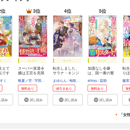
2位
3位
4位
5位
ベ
ラノベ
ラノベ
ラノベ
支えて
スーパー派遣令
転生しました、
加護なし令嬢
転生
私です
嬢は王宮を見限
サラナ・キンジ
は、国一番の繁
りぼ
っ...
ェ...
栄を...
私...
すく
晩夏ノ空
宇田川みぅ
まゆらん
匈歌ハトリ
shiryu
茲助
藤実
無料あり
値引きあり
無料あり
無
し読み
試し読み
試し読み
試し読み
「女