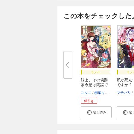
この本をチェックした
ラノベ
ラノ
妹よ、その侯爵
私が死ん
家令息は間諜で
ですか？
す...
れ...
ユタニ
柳葉キリコ
マチバリ
値引き
試し読み
試