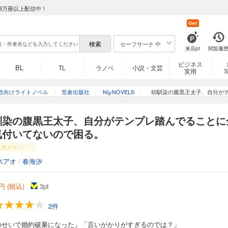
8万冊以上配信中！
Get!
セーフサーチ 中
来店pt
閲覧履
ビジネス
BL
TL
ラノベ
小説・文芸
実用
性向けライトノベル
笠倉出版社
NiμNOVELS
幼馴染の腹黒王太子、自分が
馴染の腹黒王太子、自分がテンプレ踏んでることに
気付いてないので困る。
ラノベ
木アオ
/
春海汐
円 (税込)
3
pt
2件
のせいで婚約破棄になった」「言いがかりがすぎるのでは？」