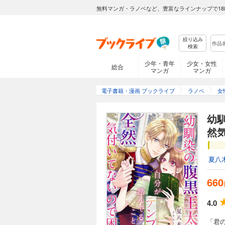
無料マンガ・ラノベなど、豊富なラインナップで18
絞り込み
検索
少年・青年
少女・女性
総合
マンガ
マンガ
電子書籍・漫画 ブックライブ
ラノベ
女
幼
然
夏八
660
4.0
「君