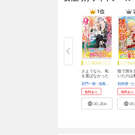
1位
ラノベ
ラノ
さようなら、私
陰で国を
を選ばなかった
いたのは
元...
が...
百門一新
浅島ヨシユキ
別所燈
た
無料あり
無料あり
試し読み
試