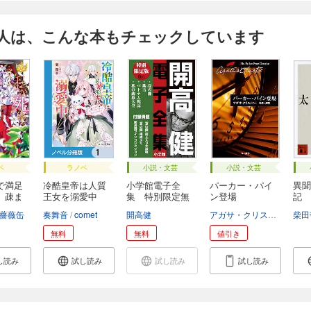
人は、こんな本もチェックしています
ベ
ラノベ
小説・文芸
小説・文芸
で満足
冷酷皇帝は人質
小学館電子全
パーカー・パイ
異聞
 疎ま
王女を溺愛中
集 特別限定無
ン登場
記
【ノ...
料版...
薔薇缶
奏舞音
comet
開高健
アガサ・クリスティー
柴田
乾
無料
無料
値引き
し読み
試し読み
試し読み
試し読み