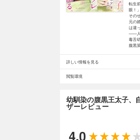
転生
眼！
その
元の
は違
――
毒舌
腹黒
詳しい情報を見る
閲覧環境
幼馴染の腹黒王太子、
ザーレビュー
4.0