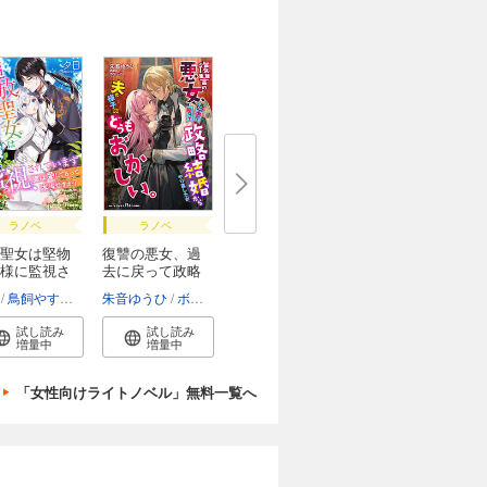
ラノベ
ラノベ
聖女は堅物
復讐の悪女、過
様に監視さ
去に戻って政略
結...
鳥飼やすゆき
朱音ゆうひ
ボダックス
試し読み
試し読み
増量中
増量中
「女性向けライトノベル」無料一覧へ