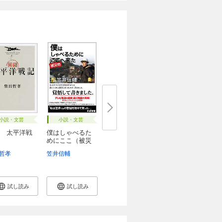
小説・文芸
小説・文芸
 太平洋戦
僕はしゃべるた
めにここ（被災
地...
哲孝
信一郎
笠井信輔
試し読み
試し読み