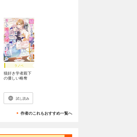
ラノベ
猫好き学者殿下
の優しい略奪
婚 ～なんとな
くで婚約破棄さ
れた、と思った
ら結婚しまし
試し読み
た。あれ？
甘々。
作者のこれもおすすめ一覧へ