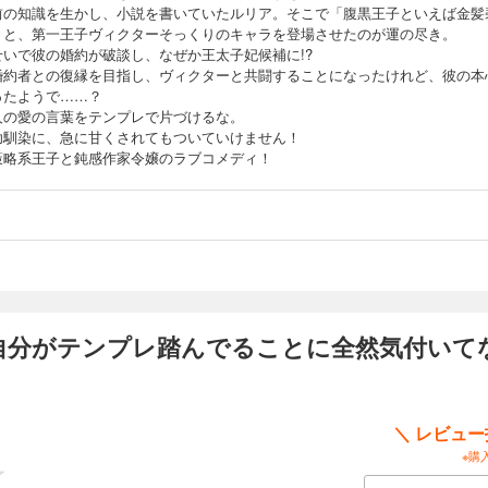
前の知識を生かし、小説を書いていたルリア。そこで「腹黒王子といえば金髪
」と、第一王子ヴィクターそっくりのキャラを登場させたのが運の尽き。
せいで彼の婚約が破談し、なぜか王太子妃候補に!?
婚約者との復縁を目指し、ヴィクターと共闘することになったけれど、彼の本
ったようで……？
人の愛の言葉をテンプレで片づけるな。
幼馴染に、急に甘くされてもついていけません！
策略系王子と鈍感作家令嬢のラブコメディ！
自分がテンプレ踏んでることに全然気付いて
＼ レビュ
※購