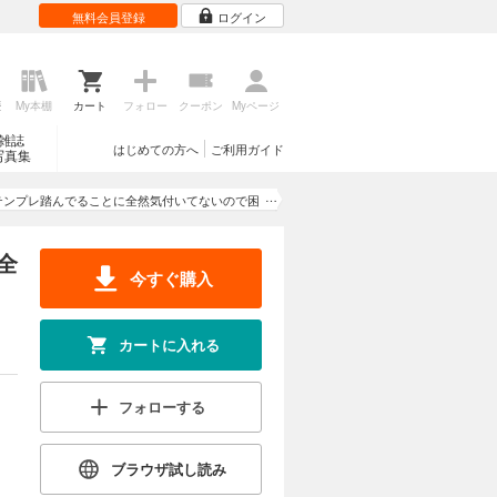
無料会員登録
ログイン
歴
My本棚
カート
フォロー
クーポン
Myページ
雑誌
はじめての方へ
ご利用ガイド
写真集
テンプレ踏んでることに全然気付いてないので困
る。
全
今すぐ購入
カートに入れる
フォローする
ブラウザ試し読み