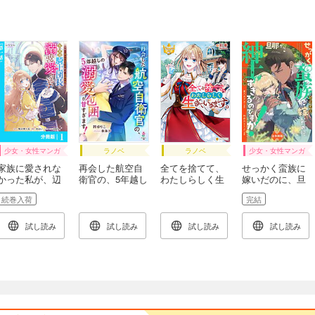
少女・女性マンガ
ラノベ
ラノベ
少女・女性マンガ
家族に愛されな
再会した航空自
全てを捨てて、
せっかく蛮族に
かった私が、辺
衛官の、5年越し
わたしらしく生
嫁いだのに、旦
境の地で氷の軍
の溺愛包囲が甘
きていきます。
那が紳士すぎる
続巻入荷
完結
神騎士団長に溺
すぎます！
のですが！【全
れるほど愛され
年齢版】
ています【分冊
試し読み
試し読み
試し読み
試し読み
版】１