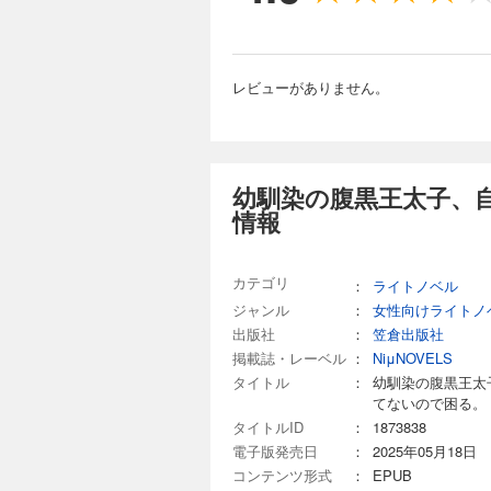
レビューがありません。
幼馴染の腹黒王太子、
情報
カテゴリ
：
ライトノベル
ジャンル
：
女性向けライトノ
出版社
：
笠倉出版社
掲載誌・レーベル
：
NiμNOVELS
タイトル
：
幼馴染の腹黒王太
てないので困る。
タイトルID
：
1873838
電子版発売日
：
2025年05月18日
コンテンツ形式
：
EPUB