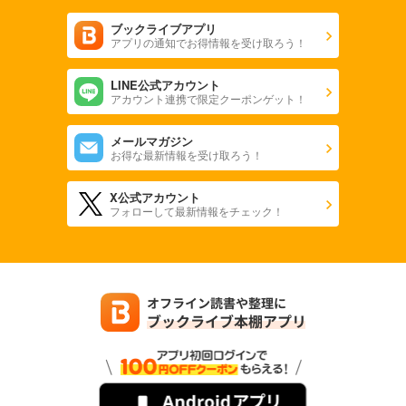
ブックライブアプリ
アプリの通知でお得情報を受け取ろう！
LINE公式アカウント
アカウント連携で限定クーポンゲット！
メールマガジン
お得な最新情報を受け取ろう！
X公式アカウント
フォローして最新情報をチェック！