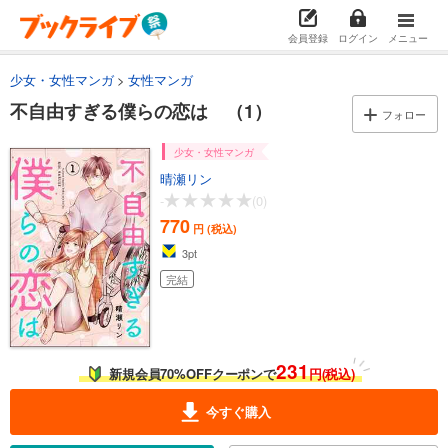
会員登録
ログイン
メニュー
少女・女性マンガ
女性マンガ
不自由すぎる僕らの恋は （1）
フォロー
少女・女性マンガ
晴瀬リン
-
(0)
770
円 (税込)
3
pt
完結
231
新規会員70%OFFクーポンで
円(税込)
今すぐ購入