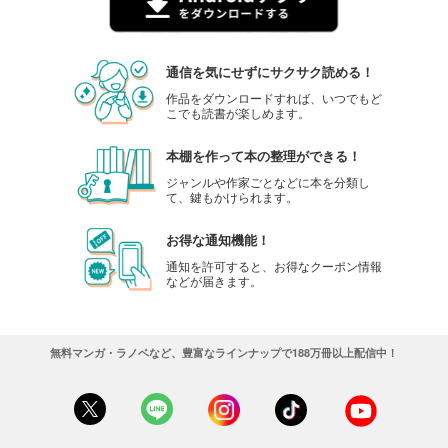
通信を気にせずにサクサク読める！
作品をダウンロードすれば、いつでもど
こでも読書が楽しめます。
本棚を作って本の整理ができる！
ジャンルや作家ごとなどに本を分類し
て、鍵もかけられます。
お得な通知機能！
通知を許可すると、お得なクーポン情報
などが届きます。
無料マンガ・ラノベなど、豊富なラインナップで188万冊以上配信中！