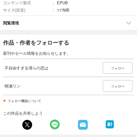
コンテンツ形式
EPUB
サイズ(目安)
117MB
閲覧環境
作品・作者をフォローする
新刊やセール情報をお知らせします。
不自由すぎる僕らの恋は
フォロー
晴瀬リン
フォロー
フォロー機能について
この作品を共有しよう