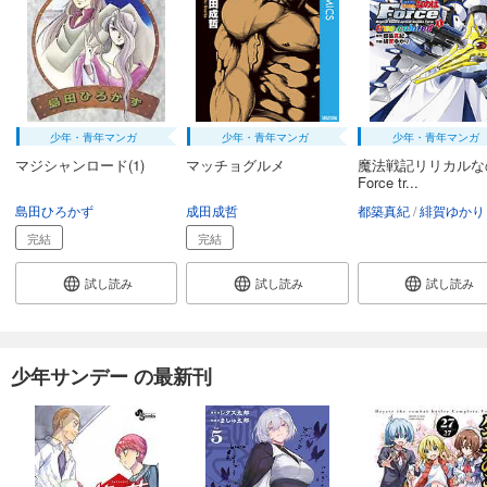
少年・青年マンガ
少年・青年マンガ
少年・青年マンガ
マジシャンロード(1)
マッチョグルメ
魔法戦記リリカルな
Force tr...
島田ひろかず
成田成哲
都築真紀
緋賀ゆかり
完結
完結
試し読み
試し読み
試し読み
少年サンデー の最新刊