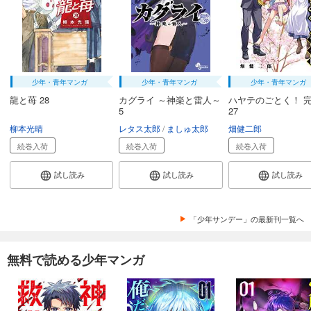
少年・青年マンガ
少年・青年マンガ
少年・青年マンガ
龍と苺 28
カグライ ～神楽と雷人～
ハヤテのごとく！ 
5
27
柳本光晴
レタス太郎
ましゅ太郎
畑健二郎
続巻入荷
続巻入荷
続巻入荷
試し読み
試し読み
試し読み
「少年サンデー」の最新刊一覧へ
無料で読める少年マンガ