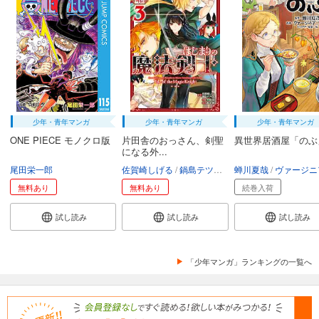
少年・青年マンガ
少年・青年マンガ
少年・青年マンガ
ONE PIECE モノクロ版
片田舎のおっさん、剣聖
異世界居酒屋「のぶ
になる外...
尾田栄一郎
佐賀崎しげる
鍋島テツヒロ
蝉川夏哉
空路恵
渡辺樹
ヴァージニア二
無料あり
無料あり
続巻入荷
試し読み
試し読み
試し読み
「少年マンガ」ランキングの一覧へ