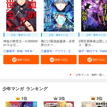
少年・青年マンガ
少年・青年マンガ
少年・青年マンガ
神血の救世主～0.000000
俺だけ最強超越者～全世
2周目冒険者は隠し
01％を引...
界のチー...
ス〈重力...
江藤俊司
疾狼
3rd Ie
Studio No.9
江藤俊司
フウワイ
土田健太
猫子
3rd Ie
朝日アオ
maruco
HykeC
St
無料で読む
無料で読む
無料で読む
「少年マンガ」無料一覧へ
少年マンガ ランキング
1位
2位
3位