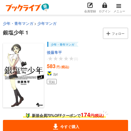
会員登録
ログイン
メニュー
少年・青年マンガ
少年マンガ
銀塩少年 1
フォロー
少年・青年マンガ
後藤隼平
-
(0)
583
円 (税込)
2
pt
完結
174
新規会員70%OFFクーポンで
円(税込)
今すぐ購入