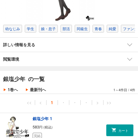
幼なじみ
学生
娘・息子
部活
同級生
青春
純愛
ファンタ
詳しい情報を見る
閲覧環境
銀塩少年 の一覧
1巻へ
最新刊へ
1～4件目
/
4件
<<
<
1
・
・
・
>
>>
銀塩少年 1
583
円 (税込)
カート
完結