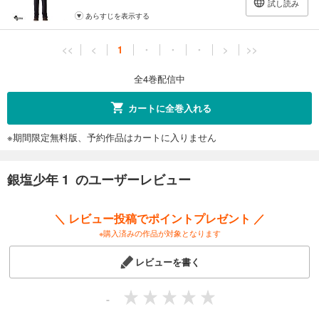
試し読み
あらすじを表示する
<<
<
1
・
・
・
>
>>
全4巻配信中
カートに全巻入れる
※期間限定無料版、予約作品はカートに入りません
銀塩少年 1 のユーザーレビュー
＼ レビュー投稿でポイントプレゼント ／
※購入済みの作品が対象となります
レビューを書く
-