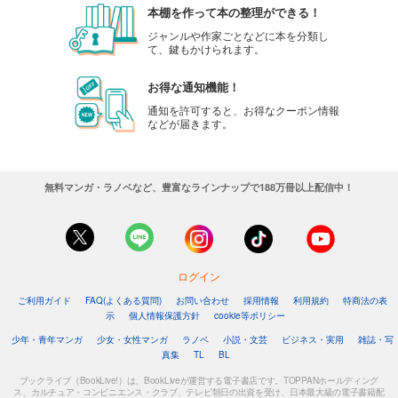
本棚を作って本の整理ができる！
ジャンルや作家ごとなどに本を分類し
て、鍵もかけられます。
お得な通知機能！
通知を許可すると、お得なクーポン情報
などが届きます。
無料マンガ・ラノベなど、豊富なラインナップで188万冊以上配信中！
ログイン
ご利用ガイド
FAQ(よくある質問)
お問い合わせ
採用情報
利用規約
特商法の表
示
個人情報保護方針
cookie等ポリシー
少年・青年マンガ
少女・女性マンガ
ラノベ
小説・文芸
ビジネス・実用
雑誌・写
真集
TL
BL
ブックライブ（BookLive!）は、BookLiveが運営する電子書店です。TOPPANホールディング
ス、カルチュア・コンビニエンス・クラブ、テレビ朝日の出資を受け、日本最大級の電子書籍配