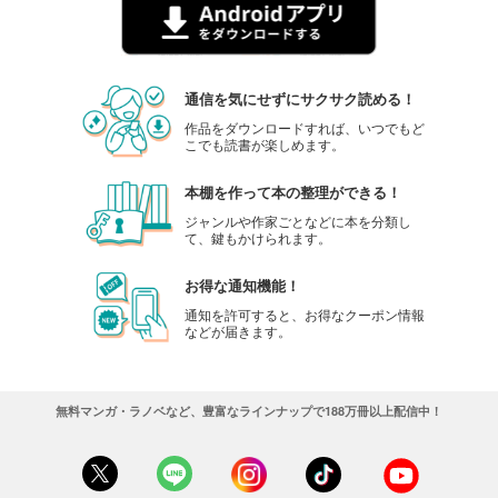
通信を気にせずにサクサク読める！
作品をダウンロードすれば、いつでもど
こでも読書が楽しめます。
本棚を作って本の整理ができる！
ジャンルや作家ごとなどに本を分類し
て、鍵もかけられます。
お得な通知機能！
通知を許可すると、お得なクーポン情報
などが届きます。
無料マンガ・ラノベなど、豊富なラインナップで188万冊以上配信中！