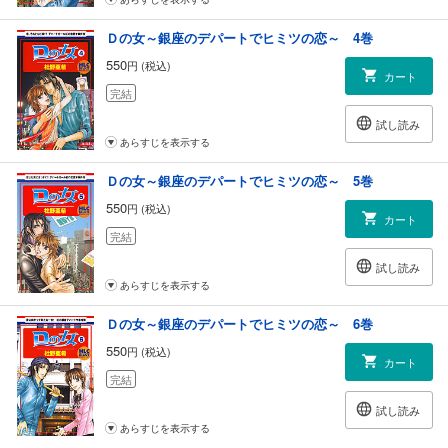
Ｄの女～銀座のデパートでヒミツの恋～ 4巻
550
円 (税込)
カート
完結
試し読み
あらすじを表示する
Ｄの女～銀座のデパートでヒミツの恋～ 5巻
550
円 (税込)
カート
完結
試し読み
あらすじを表示する
Ｄの女～銀座のデパートでヒミツの恋～ 6巻
550
円 (税込)
カート
完結
試し読み
あらすじを表示する