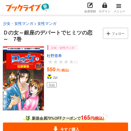
会員登録
ログイン
メニュー
少女・女性マンガ
女性マンガ
Ｄの女～銀座のデパートでヒミツの恋
フォロー
～ 7巻
少女・女性マンガ
杜野亜希
-
(0)
550
円 (税込)
2
pt
完結
165
新規会員70%OFFクーポンで
円(税込)
今すぐ購入