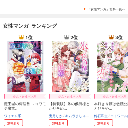
「女性マンガ」無料一覧へ
女性マンガ ランキング
1位
2位
3位
少女・女性マンガ
少女・女性マンガ
少女・女性マンガ
魔王城の料理番 ～コワモ
【特装版】氷の侯爵様と
本好き令嬢は敏腕公
テ魔族...
かりそめ...
とひそや...
ワイエム系
兎月りか
キムラましゅろう
鈴石和生
エトワール編集部
エトワール編
無料あり
無料あり
無料あり