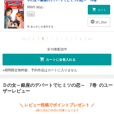
550
円 (税込)
カート
完結
試し読み
あらすじを表示する
<<
<
1
・
・
・
>
>>
全10巻配信中
カートに全巻入れる
※期間限定無料版、予約作品はカートに入りません
Ｄの女～銀座のデパートでヒミツの恋～ 7巻 のユー
ザーレビュー
＼ レビュー投稿でポイントプレゼント ／
※購入済みの作品が対象となります