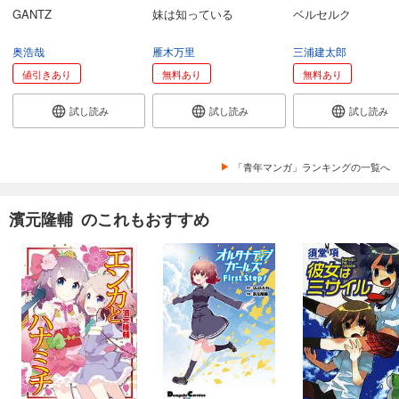
GANTZ
妹は知っている
ベルセルク
奥浩哉
雁木万里
三浦建太郎
値引きあり
無料あり
無料あり
試し読み
試し読み
試し読み
「青年マンガ」ランキングの一覧へ
濱元隆輔 のこれもおすすめ