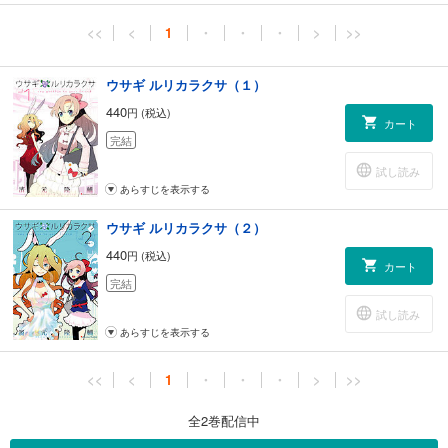
<<
<
1
・
・
・
>
>>
ウサギ ルリカラクサ（１）
440
円 (税込)
カート
完結
試し読み
あらすじを表示する
ウサギ ルリカラクサ（２）
440
円 (税込)
カート
完結
試し読み
あらすじを表示する
<<
<
1
・
・
・
>
>>
全2巻配信中