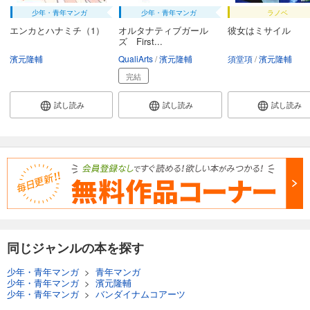
少年・青年マンガ
少年・青年マンガ
ラノベ
エンカとハナミチ（1）
オルタナティブガール
彼女はミサイル
ズ First...
濱元隆輔
QualiArts
濱元隆輔
須堂項
濱元隆輔
完結
試し読み
試し読み
試し読み
同じジャンルの本を探す
少年・青年マンガ
>
青年マンガ
少年・青年マンガ
>
濱元隆輔
少年・青年マンガ
>
バンダイナムコアーツ