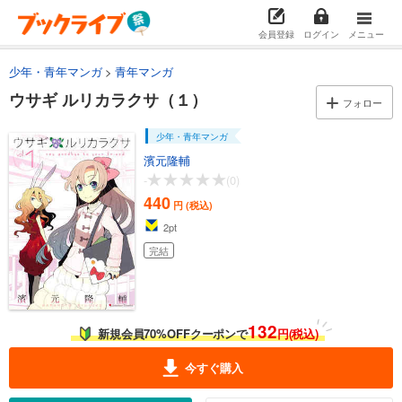
会員登録
ログイン
メニュー
少年・青年マンガ
青年マンガ
ウサギ ルリカラクサ（１）
フォロー
少年・青年マンガ
濱元隆輔
-
(0)
440
円 (税込)
2
pt
完結
132
新規会員70%OFFクーポンで
円(税込)
今すぐ購入