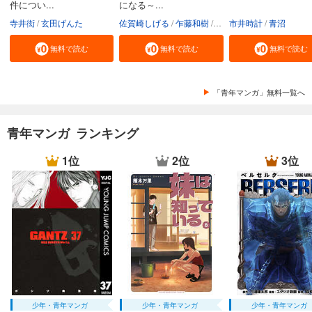
件につい...
になる～...
寺井衒
玄田げんた
佐賀崎しげる
乍藤和樹
鍋島テツヒロ
市井時計
青沼
無料で読む
無料で読む
無料で読む
「青年マンガ」無料一覧へ
青年マンガ ランキング
1位
2位
3位
少年・青年マンガ
少年・青年マンガ
少年・青年マンガ