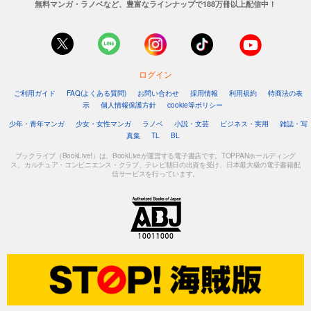
無料マンガ・ラノベなど、豊富なラインナップで188万冊以上配信中！
ログイン
ご利用ガイド
FAQ(よくある質問)
お問い合わせ
採用情報
利用規約
特商法の表
示
個人情報保護方針
cookie等ポリシー
少年・青年マンガ
少女・女性マンガ
ラノベ
小説・文芸
ビジネス・実用
雑誌・写
真集
TL
BL
ブックライブ（BookLive!）は、BookLiveが運営する電子書店です。TOPPANホールディング
ス、カルチュア・コンビニエンス・クラブ、テレビ朝日の出資を受け、日本最大級の電子書籍配
信サービスを行っています。