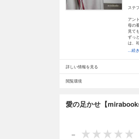
ステ
アン
母の
見て
ずっ
は、
しか
...
く想
＊本書
とな
詳しい情報を見る
閲覧環境
愛の足かせ【mirabo
-