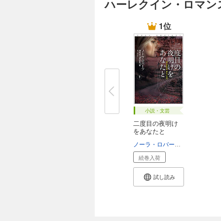
ハーレクイン・ロマン
1位
小説・文芸
二度目の夜明け
をあなたと
ノーラ・ロバーツ
香山栞
続巻入荷
試し読み