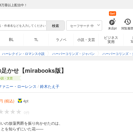
8万冊以上配信中！
Get!
セーフサーチ 中
来店pt
閲覧履
ビジネス
BL
TL
ラノベ
小説・文芸
実用
ハーレクイン・ロマンス小説
ハーパーコリンズ・ジャパン
ハーパーコリンズ・
足かせ【mirabooks版】
小説・文芸
ファニー・ローレンス
/
鈴木たえ子
円 (税込)
4
pt
0件
嫌いの放蕩男爵を振り向かせたのは、
ことを知らずにいた花――