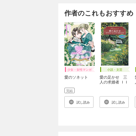
作者のこれもおすすめ
少女・女性マンガ
小説・文芸
愛のソネット
愛の足かせ 三
人の求婚者 ＩＩ
Ｉ
完結
試し読み
試し読み