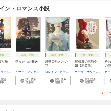
クイン・ロマンス小説
文芸
小説・文芸
小説・文芸
小説・文芸
渡り鳥
聖女たちの葬送
没落公爵と氷の
屋根裏の男爵令
拾わ
花
嬢【新装版】
の花
o...
ケリー
琴葉かいら
ヘザー・グレアム
岡本香
ロレイン・ヒース
さとう史緒
カーラ・ケリー
佐野晶
カー
し読み
試し読み
試し読み
試し読み
量中
増量中
増量中
増量中
「