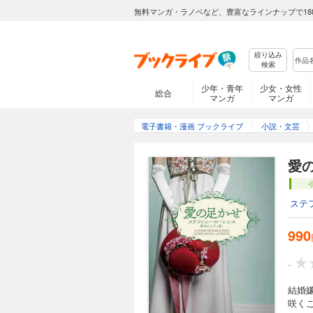
無料マンガ・ラノベなど、豊富なラインナップで18
絞り込み
検索
少年・青年
少女・女性
総合
マンガ
マンガ
電子書籍・漫画 ブックライブ
小説・文芸
愛の
ステ
990
-
結婚
咲く