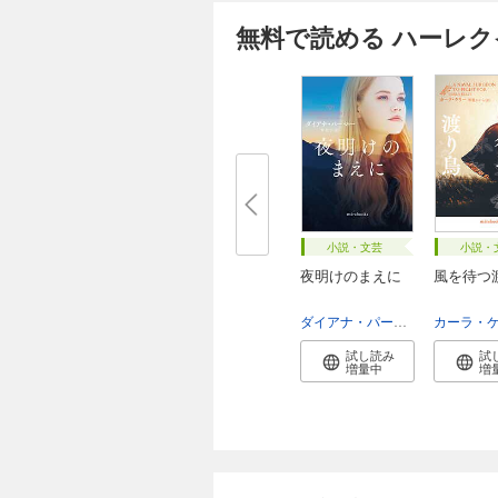
無料で読める ハーレ
小説・文芸
小説・
夜明けのまえに
風を待つ
ダイアナ・パーマー
泉智子
カーラ・
試し読み
試
増量中
増