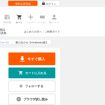
無料会員登録
ログイン
歴
My本棚
カート
フォロー
クーポン
Myページ
雑誌
はじめての方へ
ご利用ガイド
写真集
ジャパン
愛の足かせ【mirabooks版】
今すぐ購入
カートに入れる
フォローする
ブラウザ試し読み