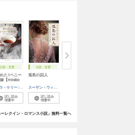
小説・文芸
小説・文芸
れた1ペニー
孤島の囚人
嫁【mirabo
ラ・ケリー
佐野晶
スーザン・ウィッグス
岡聖子
試し読み
試し読み
増量中
増量中
ハーレクイン・ロマンス小説」無料一覧へ