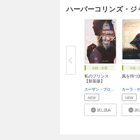
ハーパーコリンズ・ジ
小説・文芸
小説・
私のプリンス
風を待つ
【新装版】
スーザン・ブロックマン
カーラ・
上村悦
NEW
NEW
試し読み
試