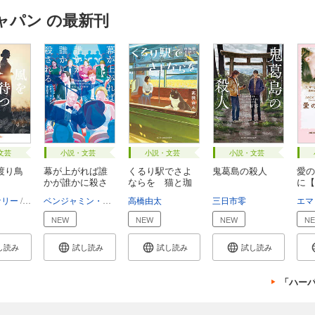
ャパン の最新刊
文芸
小説・文芸
小説・文芸
小説・文芸
渡り鳥
幕が上がれば誰
くるり駅でさよ
鬼葛島の殺人
愛の
かが誰かに殺さ
ならを 猫と珈
に【m
れ...
琲...
版...
ケリー
子
琴葉かいら
ベンジャミン・スティーヴンソン
高橋由太
富永和子
三日市零
エマ
NEW
NEW
NEW
N
し読み
試し読み
試し読み
試し読み
「ハー