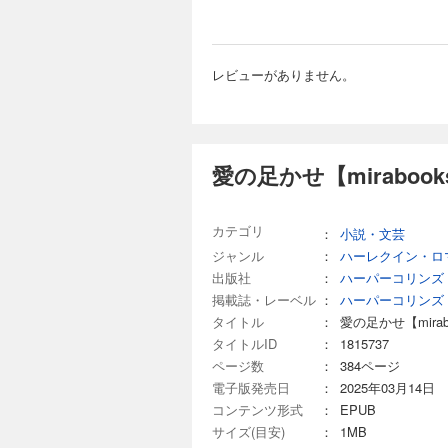
レビューがありません。
愛の足かせ【miraboo
カテゴリ
：
小説・文芸
ジャンル
：
ハーレクイン・ロ
出版社
：
ハーパーコリンズ
掲載誌・レーベル
：
ハーパーコリンズ
タイトル
：
愛の足かせ【mirab
タイトルID
：
1815737
ページ数
：
384ページ
電子版発売日
：
2025年03月14日
コンテンツ形式
：
EPUB
サイズ(目安)
：
1MB