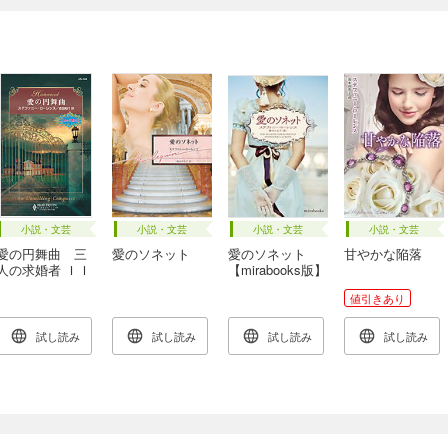
小説・文芸
小説・文芸
小説・文芸
小説・文芸
愛の円舞曲 三
愛のソネット
愛のソネット
甘やかな陥落
人の求婚者 ＩＩ
【mirabooks版】
値引きあり
試し読み
試し読み
試し読み
試し読み