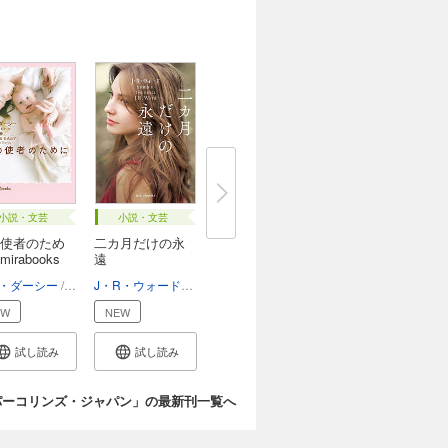
小説・文芸
小説・文芸
使者のため
二カ月だけの永
irabooks
遠
・ダーシー
藤峰みちか
J・R・ウォード
吉井麗奈
EW
NEW
試し読み
試し読み
パーコリンズ・ジャパン」の最新刊一覧へ