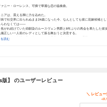
ファニー・ローレンス、可憐で華麗な恋の協奏曲。
トニアは、震える脚に力を込めた。
看病で社交界に出られぬまま24歳になった今、なんとしても彼に花嫁候補とし
もらわなくては――
と焦がれ続けていた幼馴染のルースヴェン男爵と8年ぶりの再会を果たした彼
礼儀正しい一人前のレディとして振る舞おうと決意する。
し、あまたの女性の心を奪ってきた放蕩者の瞳に射ぬかれた瞬間、なすすべも
続きを読む
いはあふれて……。
は、ハーレクイン・ヒストリカルから既に配信されている作品のmirabooks
ります。 ご購入の際は十分ご注意ください。
oks版】 のユーザーレビュー
＼ レビュ
※購