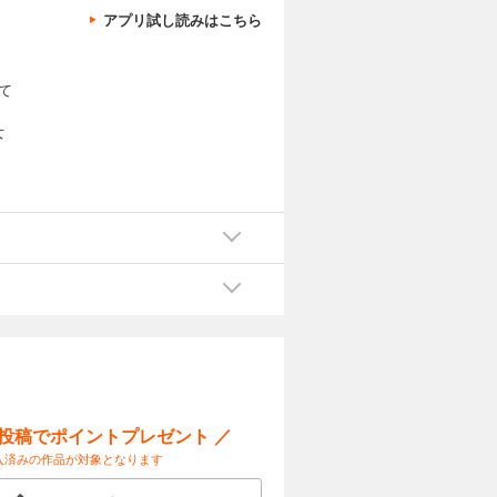
アプリ試し読みはこちら
て
女
な
版
ー投稿でポイントプレゼント ／
入済みの作品が対象となります