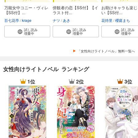
万能女中コニー・ヴィレ
傍観者の恋【SS付】【イ
お助けキャラも楽じ
【SS付】...
ラスト付...
い【SS付...
百七花亭
krage
ナツ
あき
花待里
櫻庭まち
試し読み
試し読み
試し読み
増量中
増量中
増量中
「女性向けライトノベル」無料一覧へ
女性向けライトノベル ランキング
1位
2位
3位