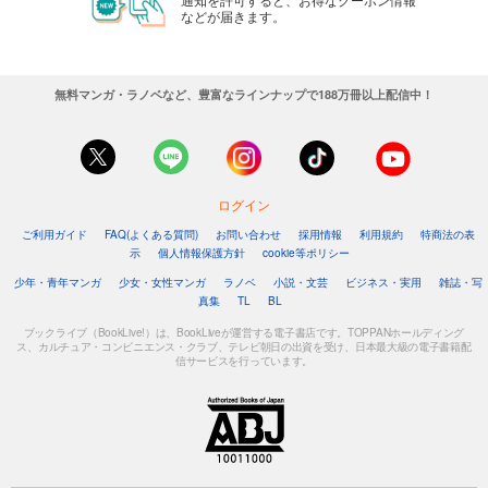
などが届きます。
無料マンガ・ラノベなど、豊富なラインナップで188万冊以上配信中！
ログイン
ご利用ガイド
FAQ(よくある質問)
お問い合わせ
採用情報
利用規約
特商法の表
示
個人情報保護方針
cookie等ポリシー
少年・青年マンガ
少女・女性マンガ
ラノベ
小説・文芸
ビジネス・実用
雑誌・写
真集
TL
BL
ブックライブ（BookLive!）は、BookLiveが運営する電子書店です。TOPPANホールディング
ス、カルチュア・コンビニエンス・クラブ、テレビ朝日の出資を受け、日本最大級の電子書籍配
信サービスを行っています。