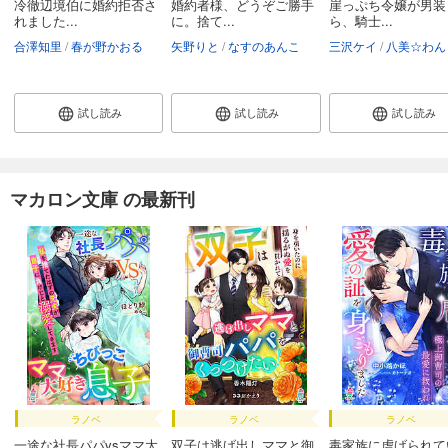
冷徹辺境伯に婚約拒否さ
婚約者様、どうぞご勝手
崖っぷち令嬢が男装
れました...
に。捨て...
ら、騎士...
合澤知里
春が野かおる
矢野りと
なすのあんこ
三沢ケイ
八美☆わん
試し読み
試し読み
試し読み
マカロン文庫 の最新刊
ラノベ
ラノベ
ラノベ
一途な社長パパvsママ大
双子は逃げ出しママと御
毒家族に虐げられて