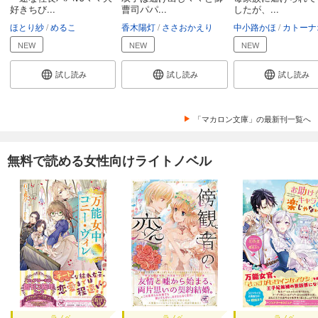
好きちび...
曹司パパ...
したが、...
ほとり紗
めるこ
香木陽灯
ささおかえり
中小路かほ
カトーナ
NEW
NEW
NEW
試し読み
試し読み
試し読み
「マカロン文庫」の最新刊一覧へ
無料で読める女性向けライトノベル
ラノベ
ラノベ
ラノベ