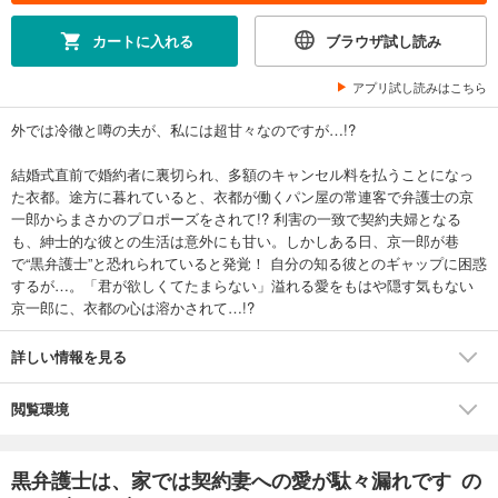
カートに入れる
ブラウザ試し読み
アプリ試し読みはこちら
外では冷徹と噂の夫が、私には超甘々なのですが…!?
結婚式直前で婚約者に裏切られ、多額のキャンセル料を払うことになっ
た衣都。途方に暮れていると、衣都が働くパン屋の常連客で弁護士の京
一郎からまさかのプロポーズをされて!? 利害の一致で契約夫婦となる
も、紳士的な彼との生活は意外にも甘い。しかしある日、京一郎が巷
で“黒弁護士”と恐れられていると発覚！ 自分の知る彼とのギャップに困惑
するが…。「君が欲しくてたまらない」溢れる愛をもはや隠す気もない
京一郎に、衣都の心は溶かされて…!?
詳しい情報を見る
閲覧環境
黒弁護士は、家では契約妻への愛が駄々漏れです の