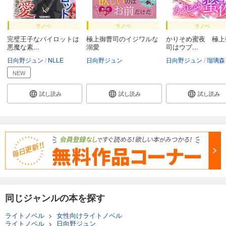
ラノベ
ラノベ
ラノベ
完璧王子なパイロットは
極上御曹司のイジワルな
かりそめ蜜夜 極上
悪魔な素...
溺愛
司はウブ...
日向野ジュン
NLLE
日向野ジュン
日向野ジュン
瑠璃森し
NEW
試し読み
試し読み
試し読み
同じジャンルの本を探す
ライトノベル
>
女性向けライトノベル
ライトノベル
>
日向野ジュン