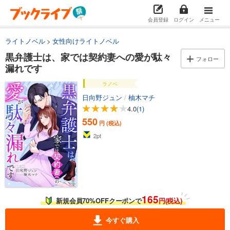
会員登録
ログイン
メニュー
ライトノベル
女性向けライトノベル
黒弁護士は、家では契約妻への愛が駄々
フォロー
漏れです
ラノベ
日向野ジュン
/
柚木マチ
4.0
(1)
550
円 (税込)
2
pt
165
新規会員70%OFFクーポンで
円(税込)
今すぐ購入