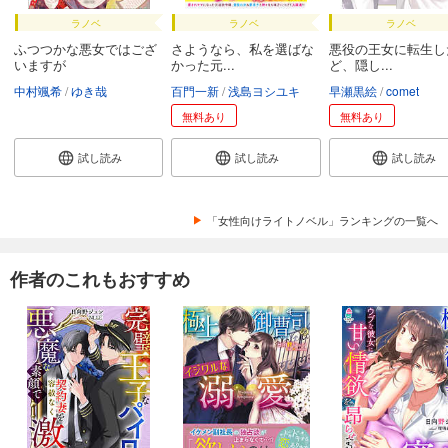
ラノベ
ラノベ
ラノベ
ふつつかな悪女ではござ
さようなら、私を選ばな
悪役の王女に転生し
いますが
かった元...
ど、隠し...
中村颯希
ゆき哉
百門一新
浅島ヨシユキ
早瀬黒絵
comet
無料あり
無料あり
試し読み
試し読み
試し読み
「女性向けライトノベル」ランキングの一覧へ
作者のこれもおすすめ