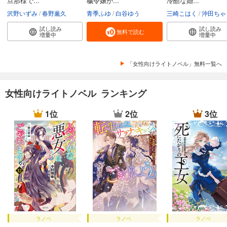
旦那様で...
穢令嬢が...
冷酷な婚...
沢野いずみ
春野薫久
青季ふゆ
白谷ゆう
三崎こはく
沖田ちゃ
試し読み
試し読み
無料で読む
増量中
増量中
「女性向けライトノベル」無料一覧へ
女性向けライトノベル ランキング
1位
2位
3位
ラノベ
ラノベ
ラノベ