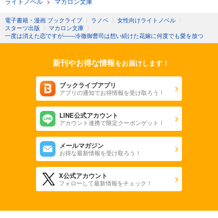
ライトノベル
>
マカロン文庫
電子書籍・漫画 ブックライブ
〉
ラノベ
〉
女性向けライトノベル
〉
スターツ出版
〉
マカロン文庫
〉
一度は消えた恋ですが――冷徹御曹司は想い続けた花嫁に何度でも愛を放つ
新刊やお得な情報
をお届けします！
ブックライブアプリ
アプリの通知でお得情報を受け取ろう！
LINE公式アカウント
アカウント連携で限定クーポンゲット！
メールマガジン
お得な最新情報を受け取ろう！
X公式アカウント
フォローして最新情報をチェック！