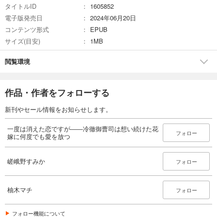
タイトルID
1605852
電子版発売日
2024年06月20日
コンテンツ形式
EPUB
サイズ(目安)
1MB
閲覧環境
作品・作者をフォローする
新刊やセール情報をお知らせします。
一度は消えた恋ですが――冷徹御曹司は想い続けた花
フォロー
嫁に何度でも愛を放つ
嵯峨野すみか
フォロー
柚木マチ
フォロー
フォロー機能について