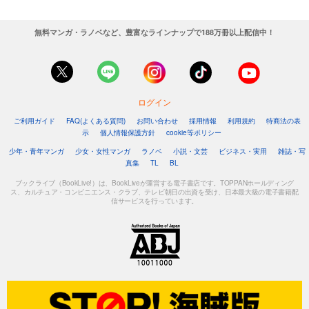
無料マンガ・ラノベなど、豊富なラインナップで188万冊以上配信中！
ログイン
ご利用ガイド
FAQ(よくある質問)
お問い合わせ
採用情報
利用規約
特商法の表
示
個人情報保護方針
cookie等ポリシー
少年・青年マンガ
少女・女性マンガ
ラノベ
小説・文芸
ビジネス・実用
雑誌・写
真集
TL
BL
ブックライブ（BookLive!）は、BookLiveが運営する電子書店です。TOPPANホールディング
ス、カルチュア・コンビニエンス・クラブ、テレビ朝日の出資を受け、日本最大級の電子書籍配
信サービスを行っています。