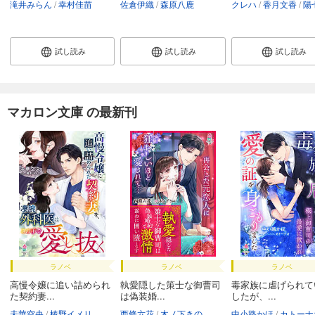
滝井みらん
幸村佳苗
佐倉伊織
森原八鹿
クレハ
香月文香
陽七
試し読み
試し読み
試し読み
マカロン文庫 の最新刊
ラノベ
ラノベ
ラノベ
高慢令嬢に追い詰められ
執愛隠した策士な御曹司
毒家族に虐げられて
た契約妻...
は偽装婚...
したが、...
未華空央
椿野イメリ
西條六花
木ノ下きの
中小路かほ
カトーナ