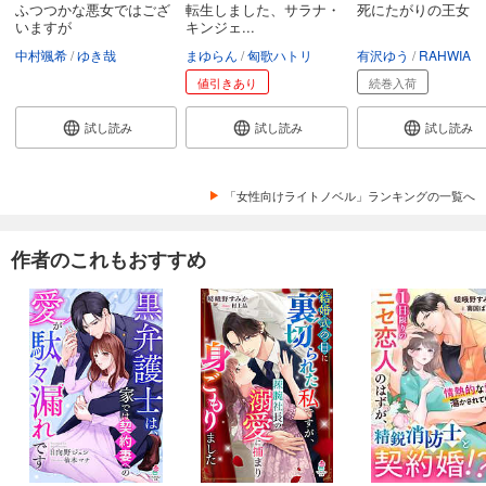
ふつつかな悪女ではござ
転生しました、サラナ・
死にたがりの王女
いますが
キンジェ...
中村颯希
ゆき哉
まゆらん
匈歌ハトリ
有沢ゆう
RAHWIA
値引きあり
続巻入荷
試し読み
試し読み
試し読み
「女性向けライトノベル」ランキングの一覧へ
作者のこれもおすすめ