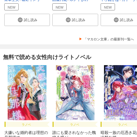
NEW
NEW
NEW
試し読み
試し読み
試し読み
「マカロン文庫」の最新刊一覧へ
無料で読める女性向けライトノベル
ラノベ
ラノベ
ラノベ
大嫌いな婚約者は理想の
誰にも愛されなかった醜
暗殺一族の厄憑き花