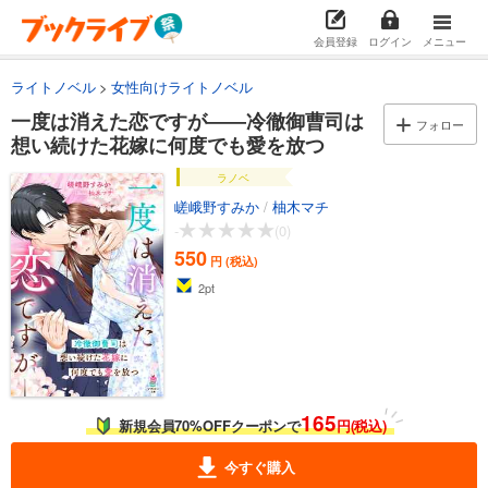
会員登録
ログイン
メニュー
ライトノベル
女性向けライトノベル
一度は消えた恋ですが――冷徹御曹司は
フォロー
想い続けた花嫁に何度でも愛を放つ
ラノベ
嵯峨野すみか
/
柚木マチ
-
(0)
550
円 (税込)
2
pt
165
新規会員70%OFFクーポンで
円(税込)
今すぐ購入