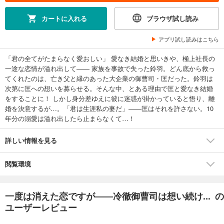
カートに入れる
ブラウザ試し読み
アプリ試し読みはこちら
「君の全てがたまらなく愛おしい」 愛なき結婚と思いきや、極上社長の
一途な恋情が溢れ出して―― 家族を事故で失った鈴羽。どん底から救っ
てくれたのは、亡き父と縁のあった大企業の御曹司・匡だった。鈴羽は
次第に匡への想いを募らせる。そんな中、とある理由で匡と愛なき結婚
をすることに！ しかし身分差ゆえに彼に迷惑が掛かっていると悟り、離
婚を決意するが…。「君は生涯私の妻だ」――匡はそれを許さない。10
年分の溺愛は溢れ出したら止まらなくて…！
詳しい情報を見る
閲覧環境
一度は消えた恋ですが――冷徹御曹司は想い続け... の
ユーザーレビュー