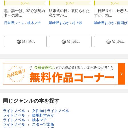
ラノベ
ラノベ
ラノベ
黒弁護士は、家では契約
結婚式の日に裏切られた
１日限りのニセ恋人
妻への愛...
私ですが...
ずが、精...
日向野ジュン
柚木マチ
嵯峨野すみか
村上晶
嵯峨野すみか
南国ば
試し読み
試し読み
試し読み
同じジャンルの本を探す
ライトノベル
>
女性向けライトノベル
ライトノベル
>
嵯峨野すみか
ライトノベル
>
柚木マチ
ライトノベル
>
スターツ出版