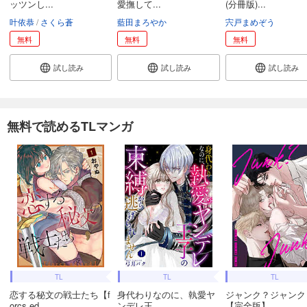
ッツンし...
愛撫して...
(分冊版)...
叶依恭
さくら蒼
藍田まろやか
宍戸まめぞう
無料
無料
無料
試し読み
試し読み
試し読み
無料で読めるTLマンガ
TL
TL
TL
恋する秘文の戦士たち【f
身代わりなのに、執愛ヤ
ジャンク？ジャンク
orcs ed...
ンデレ王...
【完全版】...