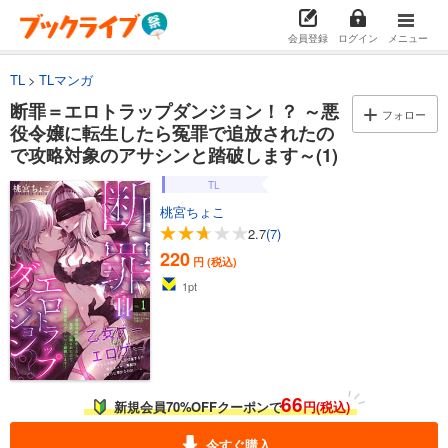
会員登録
ログイン
メニュー
TL
TLマンガ
断罪＝エロトラップダンジョン！？ ～悪
フォロー
役令嬢に転生したら冤罪で追放されたの
で攻略対象のアサシンと踏破します～(1)
TL
桃宮ちょこ
2.7
(7)
220
円 (税込)
1
pt
66
新規会員70%OFFクーポンで
円(税込)
今すぐ購入