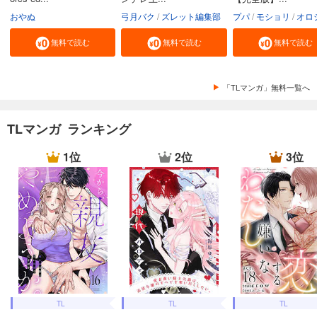
おやぬ
弓月バク
ズレット編集部
プパ
モショリ
オロ
無料で読む
無料で読む
無料で読む
「TLマンガ」無料一覧へ
TLマンガ ランキング
1位
2位
3位
TL
TL
TL