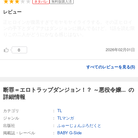
ネタバレ
無料版購入済
レビュー
正ヒロインが腹黒すぎてモヤモヤイライラする。その正ヒロイ
ンの手下とダイアナはダンジョンに挑んでるけど、1話を読む限
りこの二人がどうにかなる感じはない。
2026年02月01日
0
すべてのレビューを見る(
5
)
断罪＝エロトラップダンジョン！？ ～悪役令嬢... の
詳細情報
カテゴリ
TL
ジャンル
TLマンガ
出版社
ふゅーじょんぷろだくと
掲載誌・レーベル
BABY G-Side