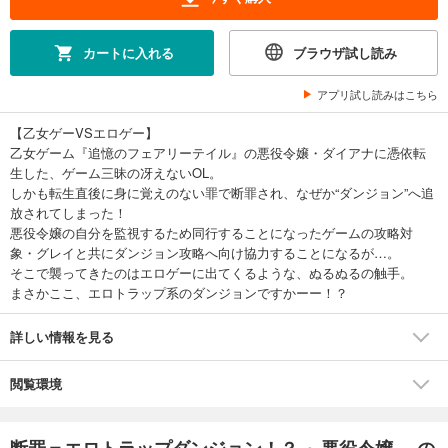
カートに入れる
ブラウザ試し読み
アプリ試し読みはこちら
【乙女ゲーVSエロゲー】
乙女ゲーム『追憶のフェアリーテイル』の悪役令嬢・ダイアナに憑依転
生した、ゲーム三昧の冴えないOL。
しかも転生直後に身に覚えのない罪で断罪され、なぜか“ダンジョン”へ追
放されてしまった！
悪役令嬢の自分を監視するため同行することになったゲームの攻略対
象・グレイと共にダンジョン攻略へ向け協力することになるが…。
そこで襲ってきたのはエロゲーに出てくるような、ぬるぬるの触手。
まさかここ、エロトラップ系のダンジョンですかーー！？
詳しい情報を見る
閲覧環境
断罪＝エロトラップダンジョン！？ ～悪役令嬢... の