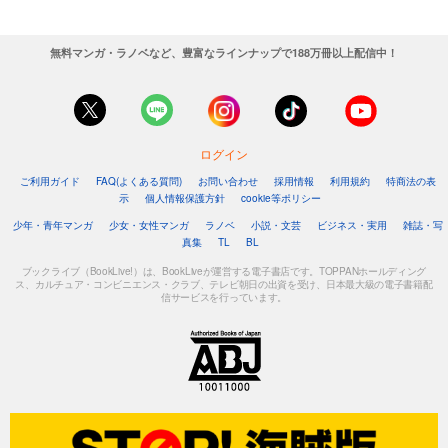
無料マンガ・ラノベなど、豊富なラインナップで188万冊以上配信中！
ログイン
ご利用ガイド
FAQ(よくある質問)
お問い合わせ
採用情報
利用規約
特商法の表
示
個人情報保護方針
cookie等ポリシー
少年・青年マンガ
少女・女性マンガ
ラノベ
小説・文芸
ビジネス・実用
雑誌・写
真集
TL
BL
ブックライブ（BookLive!）は、BookLiveが運営する電子書店です。TOPPANホールディング
ス、カルチュア・コンビニエンス・クラブ、テレビ朝日の出資を受け、日本最大級の電子書籍配
信サービスを行っています。