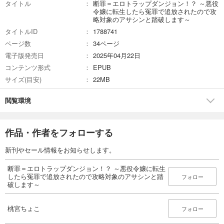
タイトル
断罪＝エロトラップダンジョン！？ ～悪役
令嬢に転生したら冤罪で追放されたので攻
略対象のアサシンと踏破します～
タイトルID
1788741
ページ数
34ページ
電子版発売日
2025年04月22日
コンテンツ形式
EPUB
サイズ(目安)
22MB
閲覧環境
作品・作者をフォローする
新刊やセール情報をお知らせします。
断罪＝エロトラップダンジョン！？ ～悪役令嬢に転生
したら冤罪で追放されたので攻略対象のアサシンと踏
フォロー
破します～
桃宮ちょこ
フォロー