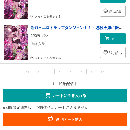
試し読み
あらすじを表示する
断罪＝エロトラップダンジョン！？ ～悪役令嬢に転生したら冤罪で追放されたので攻略対象のアサシンと踏破します～(10)
220
円 (税込)
カート
続巻入荷
試し読み
あらすじを表示する
<<
<
1
・
・
・
>
>>
1～10巻配信中
カートに全巻入れる
※期間限定無料版、予約作品はカートに入りません
新刊オート購入