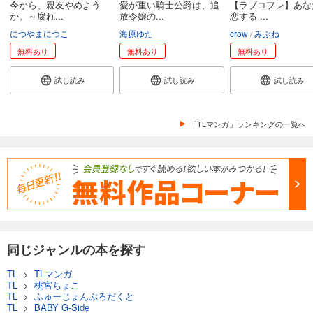
今から、親友やめよう
愛が重い騎士公爵は、追
【ラブコフレ】あな
か。～腐れ...
放令嬢の...
恋する ...
につやまにつこ
海原ゆた
crow
みぶね
無料あり
無料あり
無料あり
試し読み
試し読み
試し読み
「TLマンガ」ランキングの一覧へ
同じジャンルの本を探す
TL
>
TLマンガ
TL
>
桃宮ちょこ
TL
>
ふゅーじょんぷろだくと
TL
>
BABY G-Side