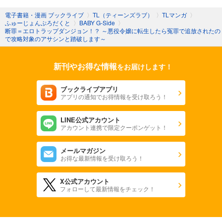
電子書籍・漫画 ブックライブ
〉
TL（ティーンズラブ）
〉
TLマンガ
〉
ふゅーじょんぷろだくと
〉
BABY G-Side
〉
断罪＝エロトラップダンジョン！？ ～悪役令嬢に転生したら冤罪で追放されたの
で攻略対象のアサシンと踏破します～
新刊やお得な情報
をお届けします！
ブックライブアプリ
アプリの通知でお得情報を受け取ろう！
LINE公式アカウント
アカウント連携で限定クーポンゲット！
メールマガジン
お得な最新情報を受け取ろう！
X公式アカウント
フォローして最新情報をチェック！