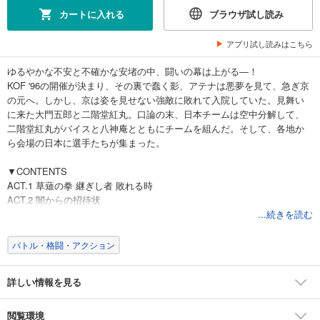
カートに入れる
ブラウザ試し読み
アプリ試し読みはこちら
ゆるやかな不安と不確かな安堵の中、闘いの幕は上がる―！
KOF '96の開催が決まり、その裏で蠢く影、アテナは悪夢を見て、急ぎ京
の元へ。しかし、京は姿を見せない強敵に敗れて入院していた。見舞い
に来た大門五郎と二階堂紅丸。口論の末、日本チームは空中分解して、
二階堂紅丸がバイスと八神庵とともにチームを組んだ。そして、各地か
ら会場の日本に選手たちが集まった。
▼CONTENTS
ACT.1 草薙の拳 継ぎし者 敗れる時
ACT.2 闇からの招待状
ACT.3 ゆるやかな不安
...続きを読む
ACT.4 不確かな安堵
巻末4コマ劇場
バトル・格闘・アクション
詳しい情報を見る
閲覧環境