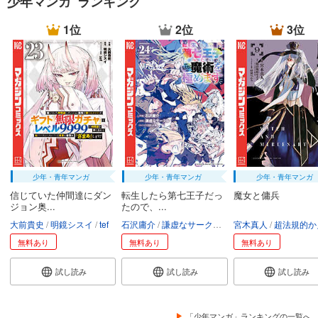
少年マンガ ランキング
1位
2位
3位
少年・青年マンガ
少年・青年マンガ
少年・青年マンガ
信じていた仲間達にダン
転生したら第七王子だっ
魔女と傭兵
ジョン奥...
たので、...
大前貴史
明鏡シスイ
tef
石沢庸介
謙虚なサークル
メル。
宮木真人
超法規的かえ
無料あり
無料あり
無料あり
試し読み
試し読み
試し読み
「少年マンガ」ランキングの一覧へ