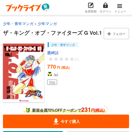
会員登録
ログイン
メニュー
少年・青年マンガ
少年マンガ
ザ・キング・オブ・ファイターズ G Vol.1
フォロー
少年・青年マンガ
鷹岬諒
-
(0)
770
円 (税込)
3
pt
完結
231
新規会員70%OFFクーポンで
円(税込)
今すぐ購入