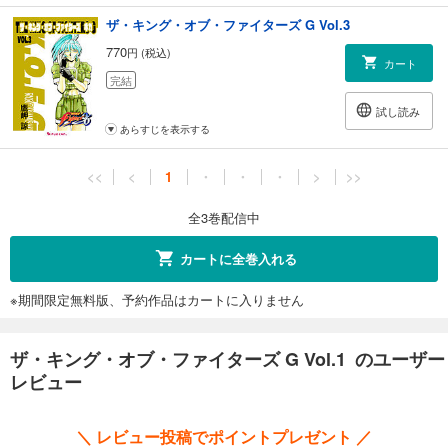
ザ・キング・オブ・ファイターズ G Vol.3
770
円 (税込)
カート
完結
試し読み
あらすじを表示する
<<
<
1
・
・
・
>
>>
全3巻配信中
カートに全巻入れる
※期間限定無料版、予約作品はカートに入りません
ザ・キング・オブ・ファイターズ G Vol.1 のユーザー
レビュー
＼ レビュー投稿でポイントプレゼント ／