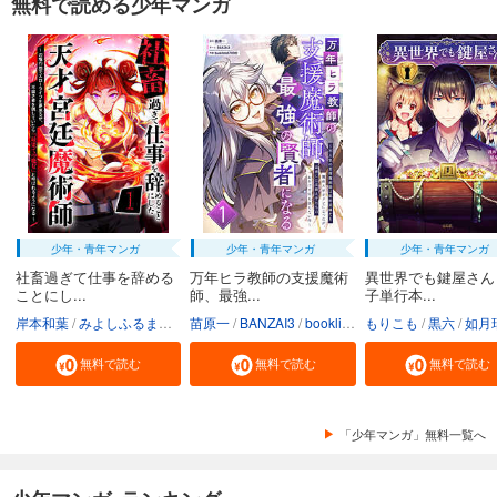
無料で読める少年マンガ
少年・青年マンガ
少年・青年マンガ
少年・青年マンガ
社畜過ぎて仕事を辞める
万年ヒラ教師の支援魔術
異世界でも鍵屋さん
ことにし...
師、最強...
子単行本...
岸本和葉
みよしふるまち
booklistaSTUDIO
苗原一
BANZAI3
booklistaSTUDIO
もりこも
黒六
如月
無料で読む
無料で読む
無料で読む
「少年マンガ」無料一覧へ