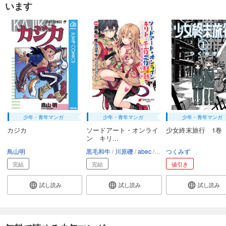
います
少年・青年マンガ
少年・青年マンガ
少年・青年マンガ
カジカ
ソードアート・オンライ
少女終末旅行 1巻
ン キリ...
鳥山明
黒毛和牛
川原礫
abec
バンダイナムコエンター
つくみず
完結
完結
値引き
試し読み
試し読み
試し読み