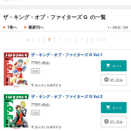
ザ・キング・オブ・ファイターズ G の一覧
1巻へ
最新刊へ
1～3件目
/
3件
<<
<
1
・
・
・
>
>>
ザ・キング・オブ・ファイターズ G Vol.1
770
円 (税込)
カート
完結
試し読み
あらすじを表示する
ザ・キング・オブ・ファイターズ G Vol.2
770
円 (税込)
カート
完結
試し読み
あらすじを表示する