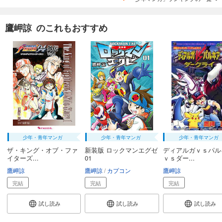
鷹岬諒 のこれもおすすめ
少年・青年マンガ
少年・青年マンガ
少年・青年マンガ
ザ・キング・オブ・ファ
新装版 ロックマンエグゼ
ディアルガｖｓパル
イターズ...
01
ｖｓダー...
鷹岬諒
鷹岬諒
カプコン
鷹岬諒
完結
完結
完結
試し読み
試し読み
試し読み