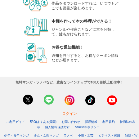
作品をダウンロードすれば、いつでもど
こでも読書が楽しめます。
本棚を作って本の整理ができる！
ジャンルや作家ごとなどに本を分類し
て、鍵もかけられます。
お得な通知機能！
通知を許可すると、お得なクーポン情報
などが届きます。
無料マンガ・ラノベなど、豊富なラインナップで188万冊以上配信中！
ログイン
ご利用ガイド
FAQ(よくある質問)
お問い合わせ
採用情報
利用規約
特商法の表
示
個人情報保護方針
cookie等ポリシー
少年・青年マンガ
少女・女性マンガ
ラノベ
小説・文芸
ビジネス・実用
雑誌・写