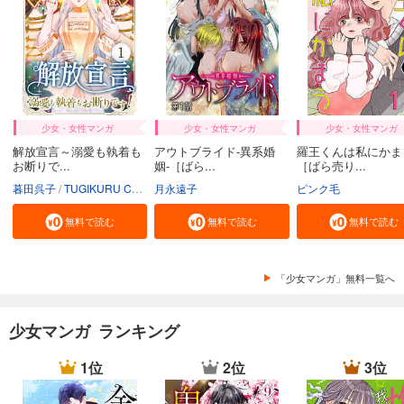
少女・女性マンガ
少女・女性マンガ
少女・女性マンガ
解放宣言～溺愛も執着も
アウトブライド-異系婚
羅王くんは私にかま
お断りで...
姻-［ばら...
［ばら売り...
暮田呉子
TUGIKURU COMICS
月永遠子
ピンク毛
無料で読む
無料で読む
無料で読む
「少女マンガ」無料一覧へ
少女マンガ ランキング
1位
2位
3位