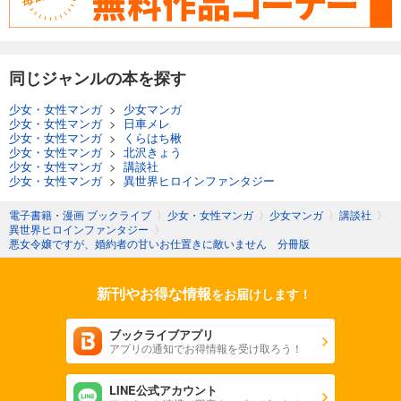
同じジャンルの本を探す
少女・女性マンガ
>
少女マンガ
少女・女性マンガ
>
日車メレ
少女・女性マンガ
>
くらはち楸
少女・女性マンガ
>
北沢きょう
少女・女性マンガ
>
講談社
少女・女性マンガ
>
異世界ヒロインファンタジー
電子書籍・漫画 ブックライブ
〉
少女・女性マンガ
〉
少女マンガ
〉
講談社
〉
異世界ヒロインファンタジー
〉
悪女令嬢ですが、婚約者の甘いお仕置きに敵いません 分冊版
新刊やお得な情報
をお届けします！
ブックライブアプリ
アプリの通知でお得情報を受け取ろう！
LINE公式アカウント