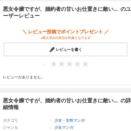
悪女令嬢ですが、婚約者の甘いお仕置きに敵い... のユ
ーザーレビュー
＼ レビュー投稿でポイントプレゼント ／
※購入済みの作品が対象となります
レビューを書く
-
レビューがありません。
悪女令嬢ですが、婚約者の甘いお仕置きに敵い... の詳
細情報
カテゴリ
少女・女性マンガ
ジャンル
少女マンガ