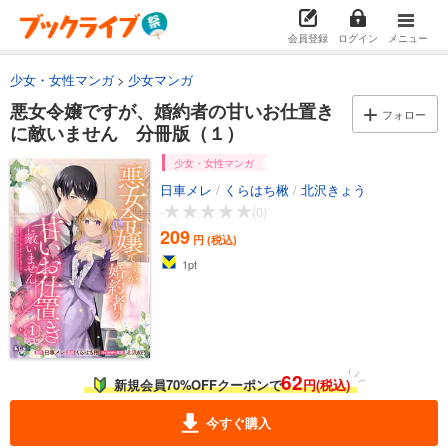
会員登録
ログイン
メニュー
少女・女性マンガ
少女マンガ
悪女令嬢ですが、婚約者の甘いお仕置き
フォロー
に敵いません 分冊版（１）
少女・女性マンガ
日車メレ
/
くらはち楸
/
北沢きょう
-
(0)
209
円 (税込)
1
pt
62
新規会員70%OFFクーポンで
円(税込)
今すぐ購入