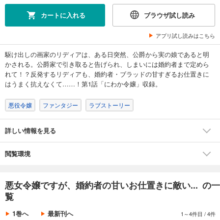
カートに入れる
ブラウザ試し読み
アプリ試し読みはこちら
駆け出しの画家のリディアは、ある日突然、公爵から実の娘であると明
かされる。公爵家で引き取ると告げられ、しまいには婚約者まで定めら
れて！？反発するリディアも、婚約者・ブラッドの甘すぎるお仕置きに
はうまく抗えなくて……！第1話「にわか令嬢」収録。
悪役令嬢
ファンタジー
ラブストーリー
詳しい情報を見る
閲覧環境
悪女令嬢ですが、婚約者の甘いお仕置きに敵い... の一
覧
1巻へ
最新刊へ
1～4件目
/
4件