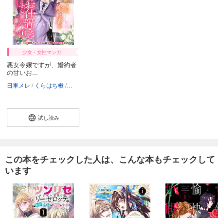
少女・女性マンガ
悪女令嬢ですが、婚約者
の甘いお...
日車メレ
くらはち楸
北沢きょう
試し読み
この本をチェックした人は、こんな本もチェックして
います