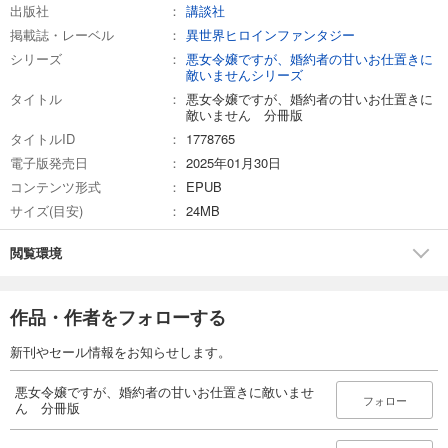
出版社
講談社
掲載誌・レーベル
異世界ヒロインファンタジー
シリーズ
悪女令嬢ですが、婚約者の甘いお仕置きに
敵いませんシリーズ
タイトル
悪女令嬢ですが、婚約者の甘いお仕置きに
敵いません 分冊版
タイトルID
1778765
電子版発売日
2025年01月30日
コンテンツ形式
EPUB
サイズ(目安)
24MB
閲覧環境
作品・作者をフォローする
新刊やセール情報をお知らせします。
悪女令嬢ですが、婚約者の甘いお仕置きに敵いませ
フォロー
ん 分冊版