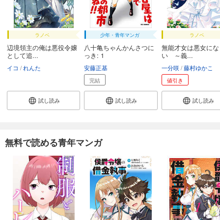
ラノベ
少年・青年マンガ
ラノベ
辺境領主の俺は悪役令嬢
八十亀ちゃんかんさつに
無能才女は悪女にな
として追...
っき: 1
い ～義...
イコ
れんた
安藤正基
一分咲
藤村ゆかこ
完結
値引き
試し読み
試し読み
試し読み
無料で読める青年マンガ