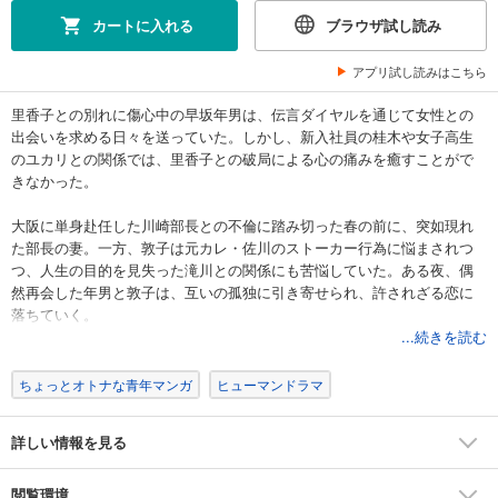
カートに入れる
ブラウザ試し読み
アプリ試し読みはこちら
里香子との別れに傷心中の早坂年男は、伝言ダイヤルを通じて女性との
出会いを求める日々を送っていた。しかし、新入社員の桂木や女子高生
のユカリとの関係では、里香子との破局による心の痛みを癒すことがで
きなかった。
大阪に単身赴任した川崎部長との不倫に踏み切った春の前に、突如現れ
た部長の妻。一方、敦子は元カレ・佐川のストーカー行為に悩まされつ
つ、人生の目的を見失った滝川との関係にも苦悩していた。ある夜、偶
然再会した年男と敦子は、互いの孤独に引き寄せられ、許されざる恋に
落ちていく。
...続きを読む
ちょっとオトナな青年マンガ
ヒューマンドラマ
詳しい情報を見る
閲覧環境