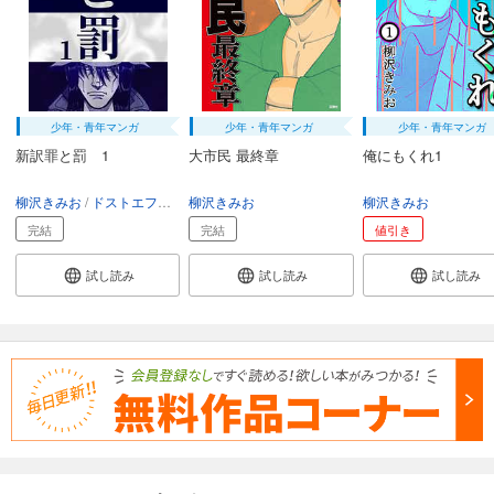
少年・青年マンガ
少年・青年マンガ
少年・青年マンガ
新訳罪と罰 1
大市民 最終章
俺にもくれ1
柳沢きみお
ドストエフスキー
柳沢きみお
柳沢きみお
完結
完結
値引き
試し読み
試し読み
試し読み