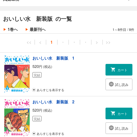
おいしい水 新装版 の一覧
1巻へ
最新刊へ
1～8件目
/
8件
<<
<
1
・
・
・
>
>>
おいしい水 新装版 1
520
円 (税込)
カート
完結
試し読み
あらすじを表示する
おいしい水 新装版 2
520
円 (税込)
カート
完結
試し読み
あらすじを表示する