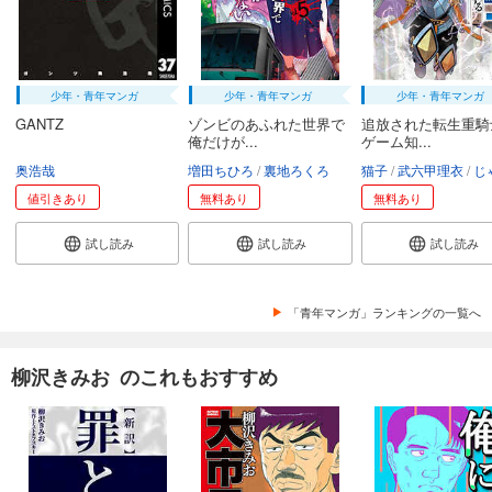
少年・青年マンガ
少年・青年マンガ
少年・青年マンガ
GANTZ
ゾンビのあふれた世界で
追放された転生重騎
俺だけが...
ゲーム知...
奥浩哉
増田ちひろ
裏地ろくろ
猫子
武六甲理衣
じゃい
値引きあり
無料あり
無料あり
試し読み
試し読み
試し読み
「青年マンガ」ランキングの一覧へ
柳沢きみお のこれもおすすめ