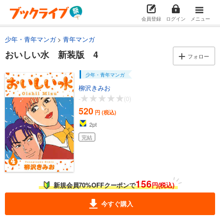
会員登録
ログイン
メニュー
少年・青年マンガ
青年マンガ
おいしい水 新装版 4
フォロー
少年・青年マンガ
柳沢きみお
-
(0)
520
円 (税込)
2
pt
完結
156
新規会員70%OFFクーポンで
円(税込)
今すぐ購入