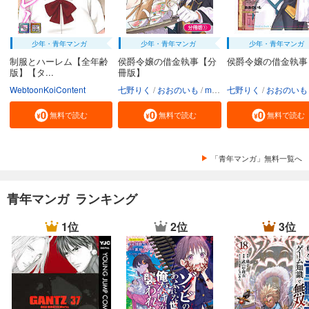
少年・青年マンガ
少年・青年マンガ
少年・青年マンガ
制服とハーレム【全年齢
侯爵令嬢の借金執事【分
侯爵令嬢の借金執事
版】【タ...
冊版】
WebtoonKoiContent
七野りく
おおのいも
mmu
七野りく
おおのいも
無料で読む
無料で読む
無料で読む
「青年マンガ」無料一覧へ
青年マンガ ランキング
1位
2位
3位