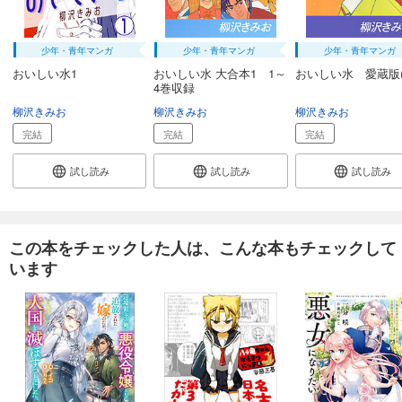
少年・青年マンガ
少年・青年マンガ
少年・青年マンガ
おいしい水1
おいしい水 大合本1 1～
おいしい水 愛蔵版(
4巻収録
柳沢きみお
柳沢きみお
柳沢きみお
完結
完結
完結
試し読み
試し読み
試し読み
この本をチェックした人は、こんな本もチェックして
います