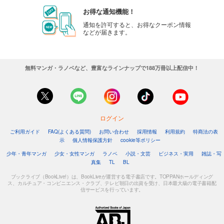
お得な通知機能！
通知を許可すると、お得なクーポン情報
などが届きます。
無料マンガ・ラノベなど、豊富なラインナップで188万冊以上配信中！
ログイン
ご利用ガイド
FAQ(よくある質問)
お問い合わせ
採用情報
利用規約
特商法の表
示
個人情報保護方針
cookie等ポリシー
少年・青年マンガ
少女・女性マンガ
ラノベ
小説・文芸
ビジネス・実用
雑誌・写
真集
TL
BL
ブックライブ（BookLive!）は、BookLiveが運営する電子書店です。TOPPANホールディング
ス、カルチュア・コンビニエンス・クラブ、テレビ朝日の出資を受け、日本最大級の電子書籍配
信サービスを行っています。