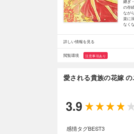
継ぎ
の存
なが
楽に
なく
詳しい情報を見る
閲覧環境
注意事項あり
愛される貴族の花嫁 
3.9
感情タグBEST3