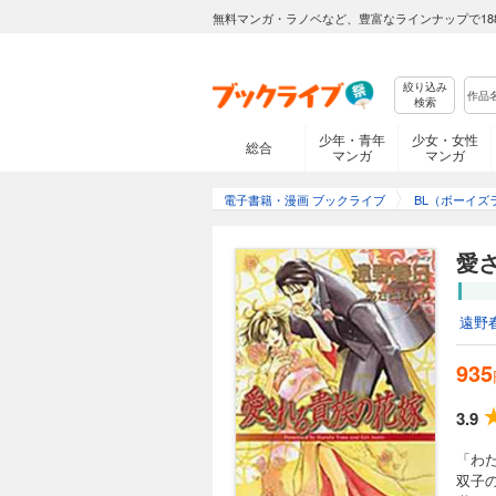
無料マンガ・ラノベなど、豊富なラインナップで18
絞り込み
検索
少年・青年
少女・女性
総合
マンガ
マンガ
電子書籍・漫画 ブックライブ
BL（ボーイズ
愛
遠野
935
3.9
「わ
双子