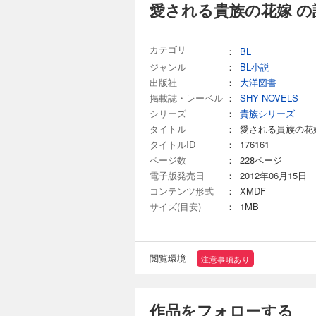
愛される貴族の花嫁 の
カテゴリ
：
BL
ジャンル
：
BL小説
出版社
：
大洋図書
掲載誌・レーベル
：
SHY NOVELS
シリーズ
：
貴族シリーズ
タイトル
：
愛される貴族の花
タイトルID
：
176161
ページ数
：
228ページ
電子版発売日
：
2012年06月15日
コンテンツ形式
：
XMDF
サイズ(目安)
：
1MB
閲覧環境
注意事項あり
作品をフォローする