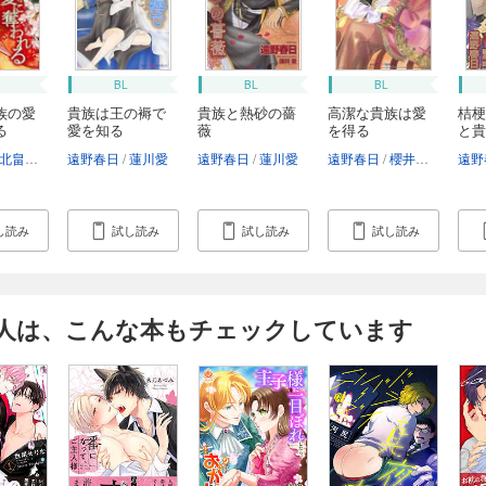
BL
BL
BL
族の愛
貴族は王の褥で
貴族と熱砂の薔
高潔な貴族は愛
桔梗
る
愛を知る
薇
を得る
と貴
北畠あけ乃
遠野春日
蓮川愛
遠野春日
蓮川愛
遠野春日
櫻井しゅしゅしゅ
遠野
し読み
試し読み
試し読み
試し読み
人は、こんな本もチェックしています