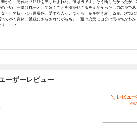
・奏から、身代わり結婚を申し込まれた。僕は男です、そう断りたかったが、
続のため、一葉は桃子として嫁ぐことを決意せざるをえなかった…男の身であ
ら女として扱われる屈辱感。愛する人がいながら一葉を抱き続ける奏。次第に
溺れてゆく身体。孤独にさらされながらも、一葉は次第に自分の気持ちがわか
なり…！？
のユーザーレビュー
＼ レビュ
※購