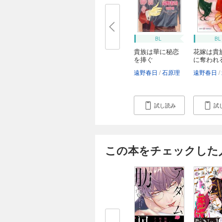
BL
BL
貴族は華に秘恋
花嫁は貴
を捧ぐ
に奪われ
遠野春日
石原理
遠野春日
試し読み
試
この本をチェックした