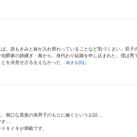
れば、誰もきみと妹が入れ替わっていることなど気づくまい」双子
井伯爵家の跡継ぎ・奏から、身代わり結婚を申し込まれた。僕は男
ことを決意せざるをえなかった
...続きを読む
に、無口な貴族の美男子のもとに嫁ぐというお話…
です…
ラドキドキが満載です。