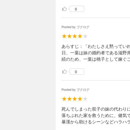
0
Posted by
ブクログ
あらすじ：「わたしさえ黙ってい
日、一葉は妹の婚約者である滋野
続のため、一葉は桃子として嫁ぐ
0
Posted by
ブクログ
死んでしまった双子の妹の代わり
落ちぶれた家を救うために、健気
暴漢から助けるシーンなどハラハ