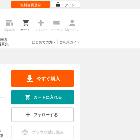
無料会員登録
ログイン
歴
My本棚
カート
フォロー
クーポン
Myページ
雑誌
はじめての方へ
ご利用ガイド
写真集
今すぐ購入
カートに入れる
フォローする
」
ブラウザ試し読み
跡