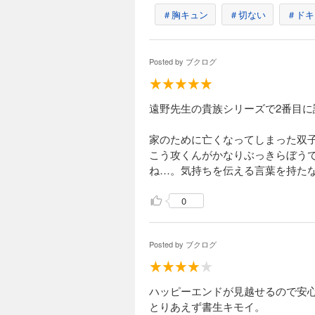
＃胸キュン
＃切ない
＃ドキ
Posted by
ブクログ
遠野先生の貴族シリーズで2番目に
家のために亡くなってしまった双
こう攻くんがかなりぶっきらぼう
ね…。気持ちを伝える言葉を持た
0
Posted by
ブクログ
ハッピーエンドが見越せるので安
とりあえず書生キモイ。