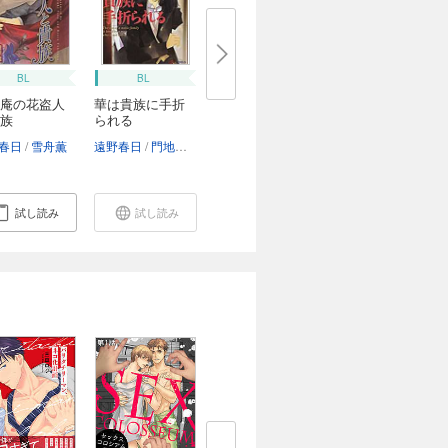
BL
BL
庵の花盗人
華は貴族に手折
族
られる
春日
雪舟薫
遠野春日
門地かおり
試し読み
試し読み