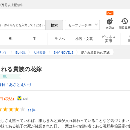
8万冊以上配信中！
Get!
セーフサーチ 中
来店pt
閲覧履
ビジネス
BL
TL
ラノベ
小説・文芸
実用
ラブ）
BL小説
大洋図書
SHY NOVELS
愛される貴族の花嫁
される貴族の花嫁
BL
春日
/
あさとえいり
円 (税込)
4
pt
11件
たしさえ黙っていれば、誰もきみと妹が入れ替わっていることなど気づくまい
の妹である桃子の死が確認された日、一葉は妹の婚約者である滋野井伯爵家の