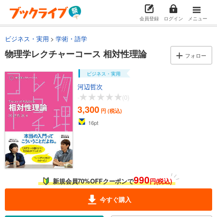
会員登録
ログイン
メニュー
ビジネス・実用
学術・語学
物理学レクチャーコース 相対性理論
フォロー
ビジネス・実用
河辺哲次
-
(0)
3,300
円 (税込)
16
pt
990
新規会員70%OFFクーポンで
円(税込)
今すぐ購入