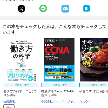
この本をチェックした人は、こんな本もチェックして
います
ビジネス・実用
ビジネス・実用
ビジネス・実用
働き方の科学 エビデン
徹底攻略Cisco CCNA問
やせウマ ずぼら飯 
スが明か...
題集［200-...
佐藤豪竜
株式会社ソキウス・ジャパン
だれウマ
NEW