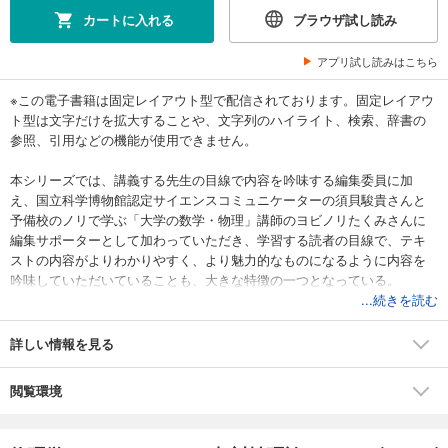
カートに入れる
ブラウザ試し読み
アプリ試し読みはこちら
※この電子書籍は固定レイアウト型で配信されております。固定レイアウ
ト型は文字だけを拡大することや、文字列のハイライト、検索、辞書の
参照、引用などの機能が使用できません。
本シリーズでは、講義する先生の目線で内容を吟味する編集委員に加
え、国立科学博物館認定サイエンスコミュニケーターの須貝駿貴さんと
予備校のノリで学ぶ「大学の数学・物理」講師のヨビノリたくみさんに
編集サポーターとして加わっていただき、学習する読者の目線で、テキ
ストの内容がよりわかりやすく、より魅力的なものになるように内容を
吟味していただいていることも、大きな特徴の一つとなっている。
...続きを読む
本書で扱う相対性理論は、アインシュタインが1905年に提唱した「特殊
相対性理論」である。この理論のもつ「時間と空間」（時空）の概念か
詳しい情報を見る
ら、「同時刻の相対性」「時計の遅れ」「ローレンツ収縮」などの一見
『非常識的な現象』が導かれる。しかしながら、これらはすべて、私た
閲覧環境
ちが素朴に信じている（ガリレイの相対性原理に基づく）ニュートン力
学の時空概念を、アインシュタインの「光速度不変の原理」に基づいて
見直せば、ごく自然に導かれる『常識的な現象』なのである。本書で