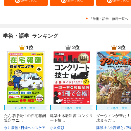
「学術・語学」無料一覧へ
学術・語学 ランキング
1位
2位
3位
ビジネス・実用
ビジネス・実用
ビジネス・実用
たんぽぽ先生の在宅報酬
建築土木教科書 コンクリ
ダーウィンが来た！
算定マニ...
ート技...
球まるご...
永井康徳
日経ヘルスケア
小久保彰
講談社
小宮輝之
宮崎