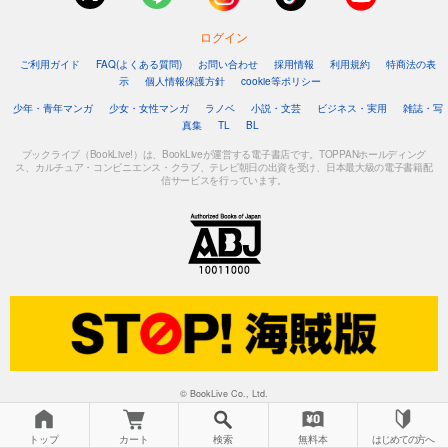
ログイン
ご利用ガイド
FAQ(よくある質問)
お問い合わせ
採用情報
利用規約
特商法の表
示
個人情報保護方針
cookie等ポリシー
少年・青年マンガ
少女・女性マンガ
ラノベ
小説・文芸
ビジネス・実用
雑誌・写
真集
TL
BL
ブックライブ（BookLive!）は、BookLiveが運営する電子書店です。TOPPANホールディング
ス、カルチュア・コンビニエンス・クラブ、テレビ朝日の出資を受け、日本最大級の電子書籍配
信サービスを行っています。
© BookLive Co., Ltd.
トップ
カート
検索
無料本
はじめての方へ