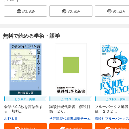
試し読み
試し読み
試し読み
無料で読める学術・語学
ビジネス・実用
ビジネス・実用
ビジネス・実用
会話の0.2秒を言語学す
講談社現代新書 解説目
ブルーバックス解説
る 無料...
録 ２０...
録 ２０２...
水野太貴
学芸部現代新書編集チーム
講談社ブルーバック
無料で読む
無料で読む
無料で読む