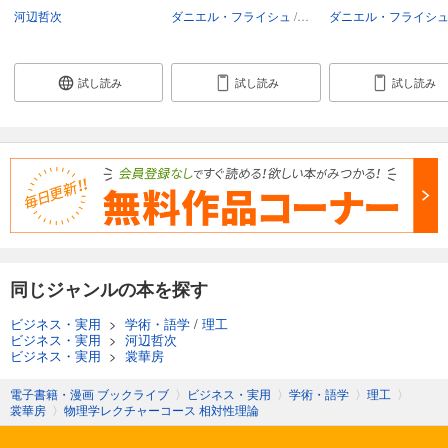
河辺哲次
ダニエル・フライシュ
ジュリア・クレゲナウ
ダニエル・フライシ
河
試し読み
試し読み
試し読み
同じジャンルの本を探す
ビジネス・実用
>
学術・語学
/
理工
ビジネス・実用
>
河辺哲次
ビジネス・実用
>
裳華房
電子書籍・漫画 ブックライブ
〉
ビジネス・実用
〉
学術・語学
〉
理工
〉
裳華房
〉
物理学レクチャーコース 相対性理論