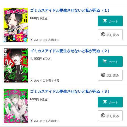
ゴミカスアイドル更生させないと私が死ぬ（１）
660
円 (税込)
カート
試し読み
あらすじを表示する
ゴミカスアイドル更生させないと私が死ぬ（２）
1,100
円 (税込)
カート
試し読み
あらすじを表示する
ゴミカスアイドル更生させないと私が死ぬ（３）
693
円 (税込)
カート
試し読み
あらすじを表示する