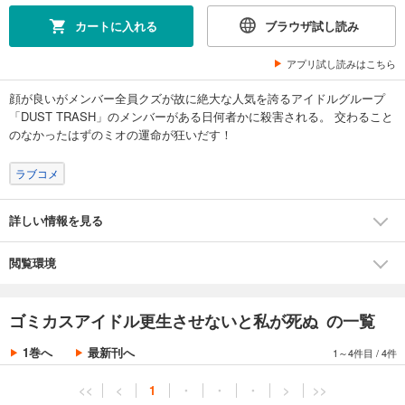
カートに入れる
ブラウザ試し読み
アプリ試し読みはこちら
顔が良いがメンバー全員クズが故に絶大な人気を誇るアイドルグループ
「DUST TRASH」のメンバーがある日何者かに殺害される。 交わること
のなかったはずのミオの運命が狂いだす！
ラブコメ
詳しい情報を見る
閲覧環境
ゴミカスアイドル更生させないと私が死ぬ の一覧
1巻へ
最新刊へ
1～4件目
/
4件
<<
<
1
・
・
・
>
>>