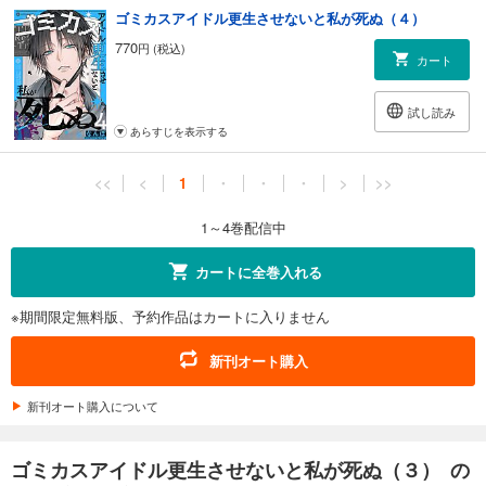
ゴミカスアイドル更生させないと私が死ぬ（４）
770
円 (税込)
カート
試し読み
あらすじを表示する
<<
<
1
・
・
・
>
>>
1～4巻配信中
カートに全巻入れる
※期間限定無料版、予約作品はカートに入りません
新刊オート購入
新刊オート購入について
ゴミカスアイドル更生させないと私が死ぬ（３） の