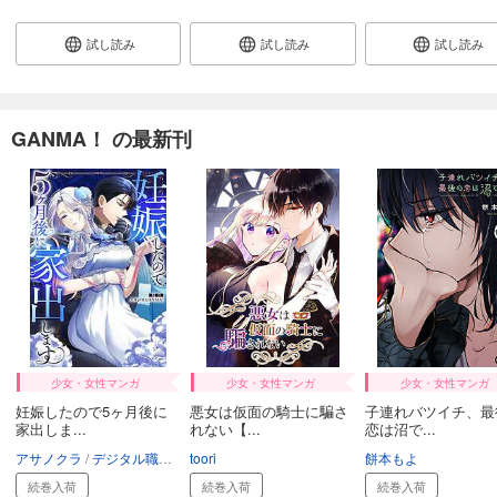
試し読み
試し読み
試し読み
GANMA！ の最新刊
少女・女性マンガ
少女・女性マンガ
少女・女性マンガ
妊娠したので5ヶ月後に
悪女は仮面の騎士に騙さ
子連れバツイチ、最
家出しま...
れない【...
恋は沼で...
アサノクラ
デジタル職人
スタジオGANMA!
toori
餅本もよ
続巻入荷
続巻入荷
続巻入荷