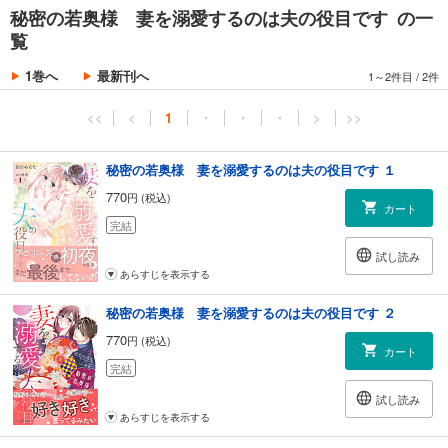
秘密の若奥様 妻を溺愛するのは夫の役目です の一
覧
1巻へ
最新刊へ
1～2件目
/
2件
<<
<
1
・
・
・
>
>>
秘密の若奥様 妻を溺愛するのは夫の役目です １
770
円 (税込)
カート
完結
試し読み
あらすじを表示する
秘密の若奥様 妻を溺愛するのは夫の役目です ２
770
円 (税込)
カート
完結
試し読み
あらすじを表示する