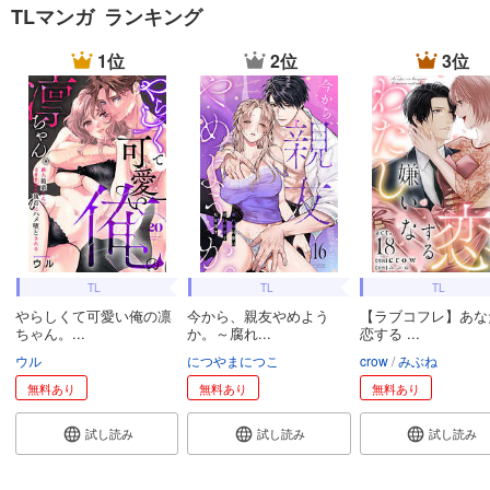
TLマンガ ランキング
1位
2位
3位
TL
TL
TL
やらしくて可愛い俺の凛
今から、親友やめよう
【ラブコフレ】あな
ちゃん。...
か。～腐れ...
恋する ...
ウル
につやまにつこ
crow
みぶね
無料あり
無料あり
無料あり
試し読み
試し読み
試し読み