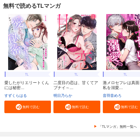
無料で読めるTLマンガ
TL
TL
TL
愛したがりエリートくん
二度目の恋は、甘くてア
激メロセフレは真面
には秘密...
ブナイ～...
私を溺愛...
すずくらはる
明日乃らか
音羽音めろ
無料で読む
無料で読む
無料で読む
「TLマンガ」無料一覧へ