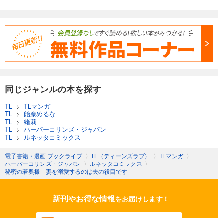
同じジャンルの本を探す
TL
>
TLマンガ
TL
>
飴奈めるな
TL
>
緒莉
TL
>
ハーパーコリンズ・ジャパン
TL
>
ルネッタコミックス
電子書籍・漫画 ブックライブ
〉
TL（ティーンズラブ）
〉
TLマンガ
〉
ハーパーコリンズ・ジャパン
〉
ルネッタコミックス
〉
秘密の若奥様 妻を溺愛するのは夫の役目です
新刊やお得な情報
をお届けします！