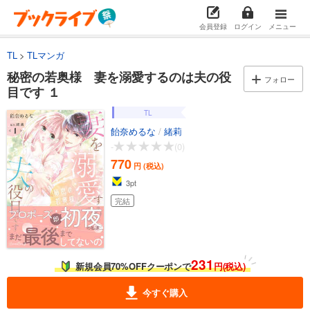
会員登録
ログイン
メニュー
TL
TLマンガ
秘密の若奥様 妻を溺愛するのは夫の役
フォロー
目です １
TL
飴奈めるな
/
緒莉
-
(0)
770
円 (税込)
3
pt
完結
231
新規会員70%OFFクーポンで
円(税込)
今すぐ購入