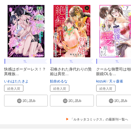
TL
TL
TL
快感はボーダーレス！？
召喚された身代わりの贄
クールな御曹司は地
異種族...
姫は異世...
眼鏡OLを...
いわはたたきよ
飴奈めるな
kozuki
天ヶ森雀
続巻入荷
続巻入荷
続巻入荷
試し読み
試し読み
試し読み
「ルネッタコミックス」の最新刊一覧へ