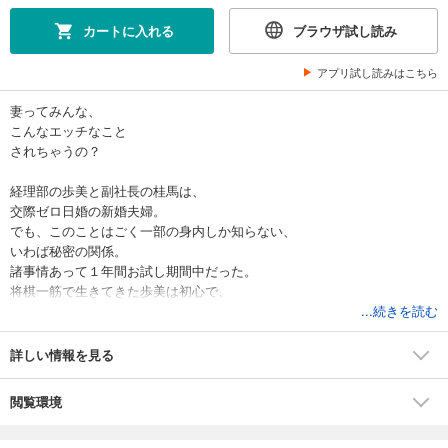
カートに入れる
ブラウザ試し読み
アプリ試し読みはこちら
妻ってみんな、
こんなエッチなこと
されちゃうの？
経理部の歩美と副社長の桂馬は、
交際ゼロ日婚の新婚夫婦。
でも、このことはごく一部の身内しか知らない、
いわば秘密の関係。
諸事情あって１年間お試し期間中だった。
将棋一筋で生きてきた歩美は初心で、
男女のことは何も知らない。
...続きを読む
毎晩、桂馬が教えてくれる夫婦生活は
いやらしくて恥ずかしくて…。
詳しい情報を見る
歩美にとっては毎晩が高速列車に乗せられているかのよう。
一人前の奥さんになるためにがんばらなきゃ。
閲覧環境
でも気持ちよすぎて、エッチになっちゃう。