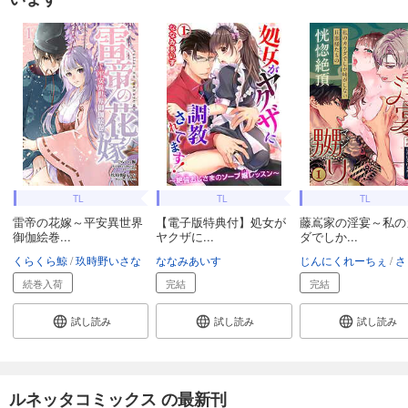
TL
TL
TL
雷帝の花嫁～平安異世界
【電子版特典付】処女が
藤嶌家の淫宴～私の
御伽絵巻...
ヤクザに...
ダでしか...
くらくら鯨
玖時野いさな
ななみあいす
じんにくれーちぇ
さく
続巻入荷
完結
完結
試し読み
試し読み
試し読み
ルネッタコミックス の最新刊