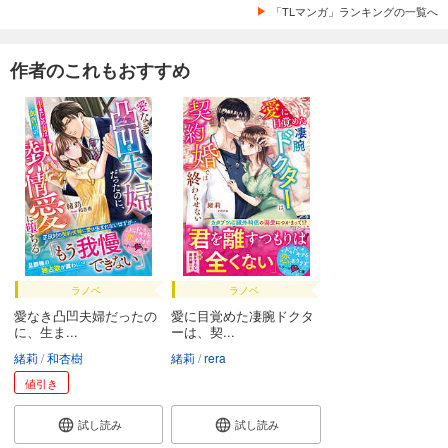
「TLマンガ」ランキングの一覧へ
作者のこれもおすすめ
ラノベ
ラノベ
愛なき凸凹夫婦だったの
愛に目覚めた凄腕ドクタ
に、生ま...
ーは、契...
緒莉
和杏樹
緒莉
rera
値引き
試し読み
試し読み