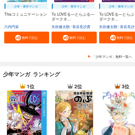
少年・青年マンガ
少年・青年マンガ
少年・青年マンガ
Thisコミュニケーション
To LOVEる―とらぶる―
To LOVEる―とら
ダークネ...
ダークネ...
六内円栄
矢吹健太朗
長谷見沙貴
矢吹健太朗
長谷見沙
無料で読む
無料で読む
無料で読む
「少年マンガ」無料一覧へ
少年マンガ ランキング
1位
2位
3位