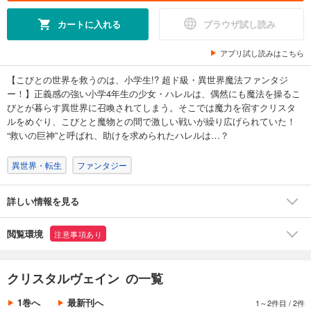
カートに入れる
ブラウザ試し読み
アプリ試し読みはこちら
【こびとの世界を救うのは、小学生!? 超ド級・異世界魔法ファンタジ
ー！】正義感の強い小学4年生の少女・ハレルは、偶然にも魔法を操るこ
びとが暮らす異世界に召喚されてしまう。そこでは魔力を宿すクリスタ
ルをめぐり、こびとと魔物との間で激しい戦いが繰り広げられていた！
“救いの巨神”と呼ばれ、助けを求められたハレルは…？
異世界・転生
ファンタジー
詳しい情報を見る
閲覧環境
注意事項あり
クリスタルヴェイン の一覧
1巻へ
最新刊へ
1～2件目
/
2件