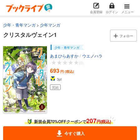
会員登録
ログイン
メニュー
少年・青年マンガ
少年マンガ
クリスタルヴェイン1
フォロー
少年・青年マンガ
あまひらあすか
/
ウエノハラ
-
(0)
693
円 (税込)
3
pt
完結
207
新規会員70%OFFクーポンで
円(税込)
今すぐ購入