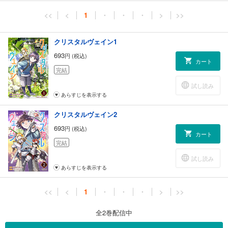
<<
<
1
・
・
・
>
>>
クリスタルヴェイン1
693
円 (税込)
カート
完結
試し読み
あらすじを表示する
クリスタルヴェイン2
693
円 (税込)
カート
完結
試し読み
あらすじを表示する
<<
<
1
・
・
・
>
>>
全2巻配信中