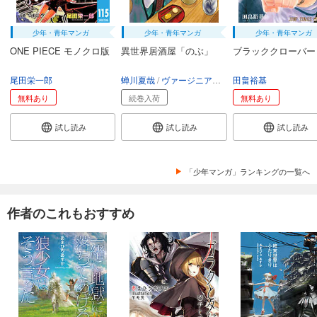
少年・青年マンガ
少年・青年マンガ
少年・青年マンガ
ONE PIECE モノクロ版
異世界居酒屋「のぶ」
ブラッククローバー
尾田栄一郎
蝉川夏哉
ヴァージニア二等兵
田畠裕基
転
無料あり
続巻入荷
無料あり
試し読み
試し読み
試し読み
「少年マンガ」ランキングの一覧へ
作者のこれもおすすめ