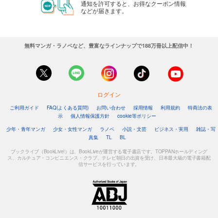
通知を許可すると、お得なクーポン情報
などが届きます。
無料マンガ・ラノベなど、豊富なラインナップで188万冊以上配信中！
ログイン
ご利用ガイド
FAQ(よくある質問)
お問い合わせ
採用情報
利用規約
特商法の表
示
個人情報保護方針
cookie等ポリシー
少年・青年マンガ
少女・女性マンガ
ラノベ
小説・文芸
ビジネス・実用
雑誌・写
真集
TL
BL
ブックライブ（BookLive!）は、BookLiveが運営する電子書店です。TOPPANホールディング
ス、カルチュア・コンビニエンス・クラブ、テレビ朝日の出資を受け、日本最大級の電子書籍配
信サービスを行っています。