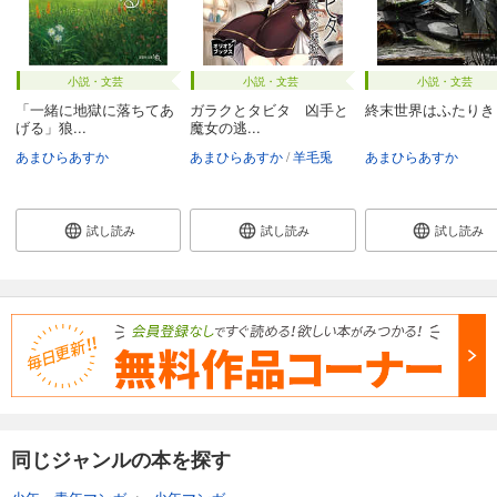
小説・文芸
小説・文芸
小説・文芸
「一緒に地獄に落ちてあ
ガラクとタビタ 凶手と
終末世界はふたりき
げる」狼...
魔女の逃...
あまひらあすか
あまひらあすか
羊毛兎
あまひらあすか
試し読み
試し読み
試し読み
同じジャンルの本を探す