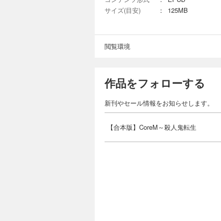
サイズ(目安)
：
125MB
閲覧環境
作品をフォローする
新刊やセール情報をお知らせします。
【合本版】CoreM～殺人鬼転生