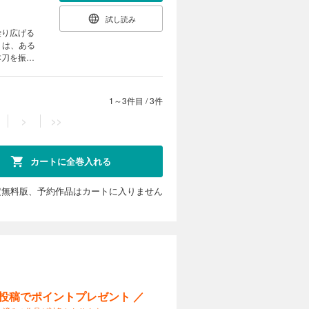
売されてい
試し読み
繰り広げる
）は、ある
本刀を振り
犯罪撲滅課
魂＝『コ
犯人たち。
1～3件目
/
3件
に身を投じ
こちらに
>
>>
ります。重
カートに全巻入れる
定無料版、予約作品はカートに入りません
ー投稿でポイントプレゼント ／