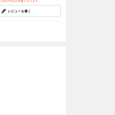
入済みの作品が対象となります
レビューを書く