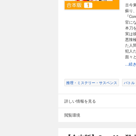
古今
蘇り
『C
官に
本刀
実は
悪辣
た人
犯人
面々
が収
...
※本作
下さ
推理・ミステリー・サスペンス
バトル
詳しい情報を見る
閲覧環境