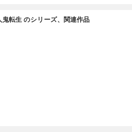
殺人鬼転生 のシリーズ、関連作品