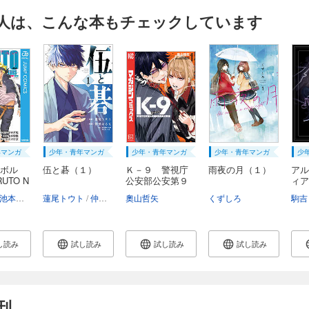
人は、こんな本もチェックしています
年マンガ
少年・青年マンガ
少年・青年マンガ
少年・青年マンガ
少
-ボル
伍と碁（１）
Ｋ－９ 警視庁
雨夜の月（１）
アル
RUTO N
公安部公安第９
ィア
課...
呼...
池本幹雄
小太刀右京
蓮尾トウト
仲里はるな
奧山哲矢
くずしろ
駒吉
し読み
試し読み
試し読み
試し読み
新刊