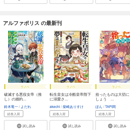
アルファポリス の最新刊
ラノベ
ラノベ
ラノベ
破滅する悪役女帝（推
転生皇女は冷酷皇帝陛下
拾ったものは大切に
し）の婚約...
に溺愛さ...
しょう ...
鈴木竜一
よだれ
akechi
柴崎ありすけ
ぽん
TAPI岡
続巻入荷
続巻入荷
続巻入荷
試し読み
試し読み
試し読み