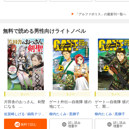
「アルファポリス」の最新刊一覧へ
無料で読める男性向けライトノベル
ラノベ
ラノベ
ラノベ
片田舎のおっさん、剣聖
ゲート外伝―自衛隊 彼の
ゲート―自衛隊 彼
になる ...
地にて...
て、斯...
佐賀崎しげる
鍋島テツヒロ
柳内たくみ
黒獅子
柳内たくみ
黒獅子
試し読み
試し読み
無料で読む
増量中
増量中