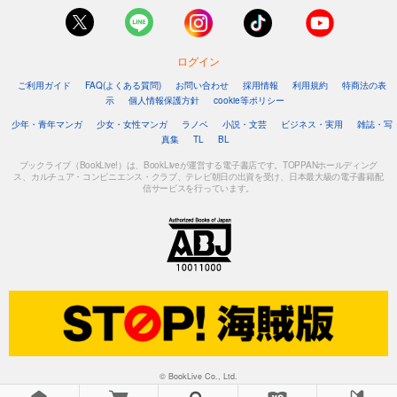
ログイン
ご利用ガイド
FAQ(よくある質問)
お問い合わせ
採用情報
利用規約
特商法の表
示
個人情報保護方針
cookie等ポリシー
少年・青年マンガ
少女・女性マンガ
ラノベ
小説・文芸
ビジネス・実用
雑誌・写
真集
TL
BL
ブックライブ（BookLive!）は、BookLiveが運営する電子書店です。TOPPANホールディング
ス、カルチュア・コンビニエンス・クラブ、テレビ朝日の出資を受け、日本最大級の電子書籍配
信サービスを行っています。
© BookLive Co., Ltd.