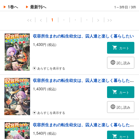
1巻へ
最新刊へ
1～3件目
/
3件
<<
<
1
・
・
・
>
>>
収容所生まれの転生幼女は、囚人達と楽しく暮らしたい
1,430
円 (税込)
カート
試し読み
あらすじを表示する
収容所生まれの転生幼女は、囚人達と楽しく暮らしたい２
1,430
円 (税込)
カート
試し読み
あらすじを表示する
収容所生まれの転生幼女は、囚人達と楽しく暮らしたい３
1,540
円 (税込)
カート