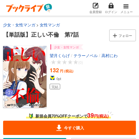
会員登録
ログイン
メニュー
少女・女性マンガ
女性マンガ
【単話版】正しい不倫 第7話
フォロー
少女・女性マンガ
望月くらげ
/
テラーノベル
/
高村にわ
-
(0)
132
円 (税込)
0
pt
完結
39
新規会員70%OFFクーポンで
円(税込)
今すぐ購入