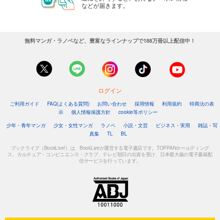
などが届きます。
無料マンガ・ラノベなど、豊富なラインナップで188万冊以上配信中！
ログイン
ご利用ガイド
FAQ(よくある質問)
お問い合わせ
採用情報
利用規約
特商法の表
示
個人情報保護方針
cookie等ポリシー
少年・青年マンガ
少女・女性マンガ
ラノベ
小説・文芸
ビジネス・実用
雑誌・写
真集
TL
BL
ブックライブ（BookLive!）は、BookLiveが運営する電子書店です。TOPPANホールディング
ス、カルチュア・コンビニエンス・クラブ、テレビ朝日の出資を受け、日本最大級の電子書籍配
信サービスを行っています。