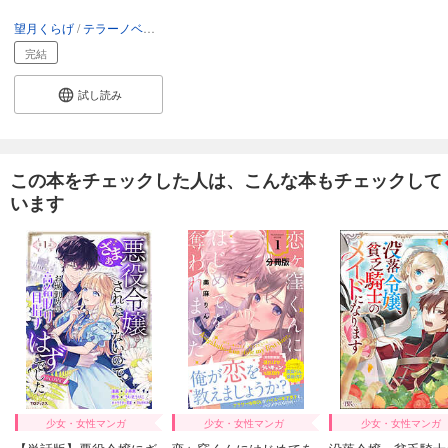
望月くらげ
テラーノベル
高村にわ
完結
試し読み
この本をチェックした人は、こんな本もチェックして
います
少女・女性マンガ
少女・女性マンガ
少女・女性マンガ