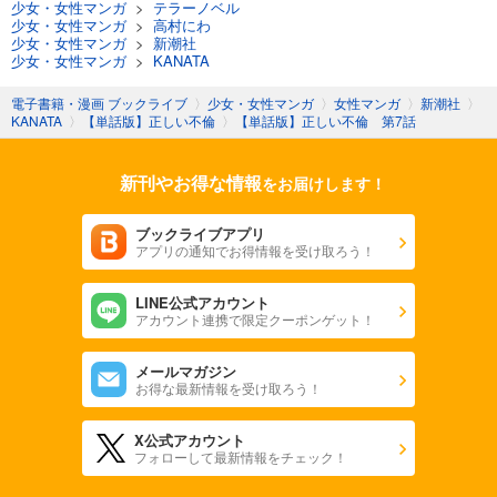
少女・女性マンガ
>
テラーノベル
少女・女性マンガ
>
高村にわ
少女・女性マンガ
>
新潮社
少女・女性マンガ
>
KANATA
電子書籍・漫画 ブックライブ
〉
少女・女性マンガ
〉
女性マンガ
〉
新潮社
〉
KANATA
〉
【単話版】正しい不倫
〉
【単話版】正しい不倫 第7話
新刊やお得な情報
をお届けします！
ブックライブアプリ
アプリの通知でお得情報を受け取ろう！
LINE公式アカウント
アカウント連携で限定クーポンゲット！
メールマガジン
お得な最新情報を受け取ろう！
X公式アカウント
フォローして最新情報をチェック！