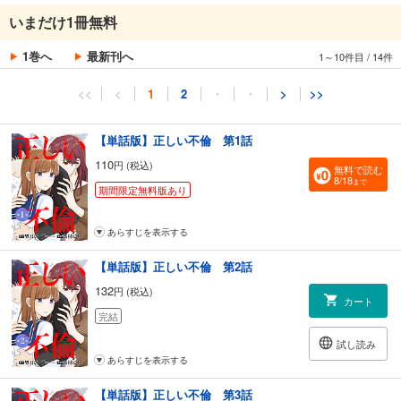
いまだけ1冊無料
1巻へ
最新刊へ
1～10件目
/
14件
<<
<
1
2
・
・
>
>>
【単話版】正しい不倫 第1話
110
円 (税込)
無料で読む
8/18
まで
期間限定無料版あり
あらすじを表示する
【単話版】正しい不倫 第2話
132
円 (税込)
カート
完結
試し読み
あらすじを表示する
【単話版】正しい不倫 第3話