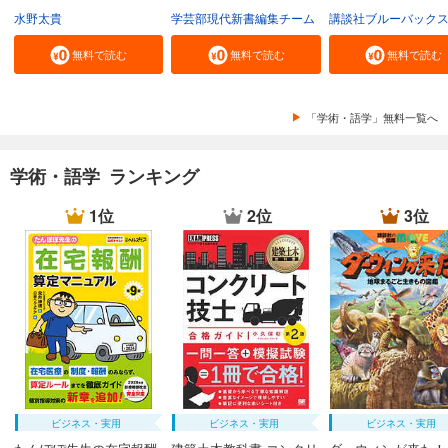
水野太貴
学芸部現代新書編集チーム
講談社ブルーバック
無料で読む
無料で読む
無料で読む
「学術・語学」無料一覧へ
学術・語学 ランキング
1位
2位
3位
ビジネス・実用
ビジネス・実用
ビジネス・実用