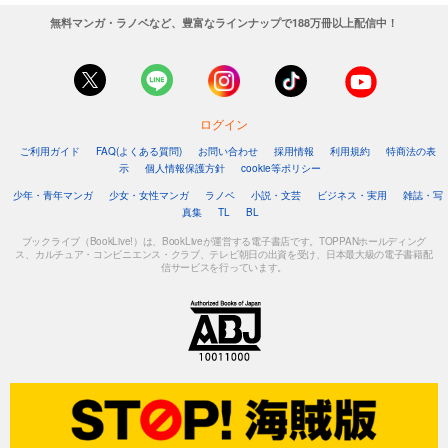
無料マンガ・ラノベなど、豊富なラインナップで188万冊以上配信中！
ログイン
ご利用ガイド
FAQ(よくある質問)
お問い合わせ
採用情報
利用規約
特商法の表
示
個人情報保護方針
cookie等ポリシー
少年・青年マンガ
少女・女性マンガ
ラノベ
小説・文芸
ビジネス・実用
雑誌・写
真集
TL
BL
ブックライブ（BookLive!）は、BookLiveが運営する電子書店です。TOPPANホールディング
ス、カルチュア・コンビニエンス・クラブ、テレビ朝日の出資を受け、日本最大級の電子書籍配
信サービスを行っています。