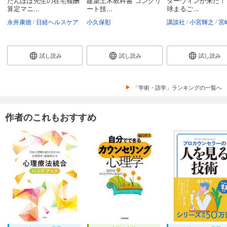
たんぽぽ先生の在宅報酬
建築土木教科書 コンクリ
ダーウィンが来た！
算定マニ...
ート技...
球まるご...
永井康徳
日経ヘルスケア
小久保彰
講談社
小宮輝之
宮崎
試し読み
試し読み
試し読み
「学術・語学」ランキングの一覧へ
作者のこれもおすすめ