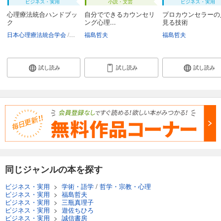
ビジネス・実用
小説・文芸
ビジネス・実用
心理療法統合ハンドブッ
自分でできるカウンセリ
プロカウンセラーの
ク
ング心理...
見る技術
日本心理療法統合学会
杉原保史
福島哲夫
福島哲夫
福島哲夫
試し読み
試し読み
試し読み
同じジャンルの本を探す
ビジネス・実用
>
学術・語学
/
哲学・宗教・心理
ビジネス・実用
>
福島哲夫
ビジネス・実用
>
三瓶真理子
ビジネス・実用
>
遊佐ちひろ
ビジネス・実用
>
誠信書房