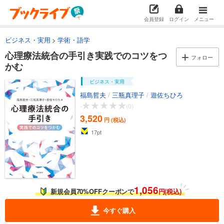
会員登録
ログイン
メニュー
ビジネス・実用
学術・語学
心理療法統合の手引き実践でのコツをつ
フォロー
かむ
ビジネス・実用
福島哲夫
/
三瓶真理子
/
遊佐ちひろ
-
(0)
3,520
円 (税込)
17
pt
1,056
新規会員70%OFFクーポンで
円(税込)
今すぐ購入