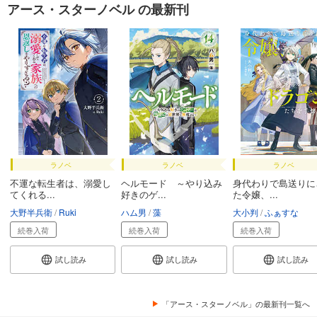
アース・スターノベル の最新刊
ラノベ
ラノベ
ラノベ
不運な転生者は、溺愛し
ヘルモード ～やり込み
身代わりで島送りに
てくれる...
好きのゲ...
た令嬢、...
大野半兵衛
Ruki
ハム男
藻
大小判
ふぁすな
続巻入荷
続巻入荷
続巻入荷
試し読み
試し読み
試し読み
「アース・スターノベル」の最新刊一覧へ