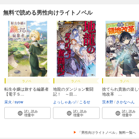
無料で読める男性向けライトノベル
ラノベ
ラノベ
ラノベ
転生令嬢は旅する編纂者
地龍のダンジョン奮闘
捨てられ貴族の楽し
【電子Ｓ...
記！ ～目...
地改革 ...
采火
syow
よっしゃあっ!
こるせ
茨木野
さかなへん
試し読み
試し読み
試し読み
増量中
増量中
増量中
「男性向けライトノベル」無料一覧へ