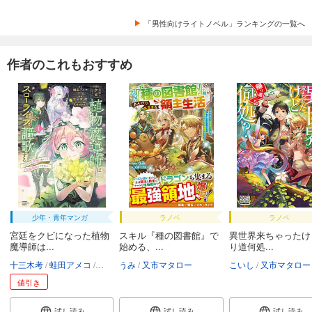
「男性向けライトノベル」ランキングの一覧へ
作者のこれもおすすめ
少年・青年マンガ
ラノベ
ラノベ
宮廷をクビになった植物
スキル『種の図書館』で
異世界来ちゃったけ
魔導師は...
始める、...
り道何処...
十三木考
蛙田アメコ
又市マタロー
うみ
又市マタロー
こいし
又市マタロー
値引き
試し読み
試し読み
試し読み