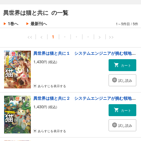
異世界は猫と共に の一覧
1巻へ
最新刊へ
1～5件目
/
5件
<<
<
1
・
・
・
>
>>
異世界は猫と共に１ システムエンジニアが挑む領地再建の魔法具開発【電子書店共通特典SS付】
1,430
円 (税込)
カート
試し読み
あらすじを表示する
異世界は猫と共に２ システムエンジニアが挑む領地再建の魔法具開発【電子書店共通特典SS付】
1,430
円 (税込)
カート
試し読み
あらすじを表示する