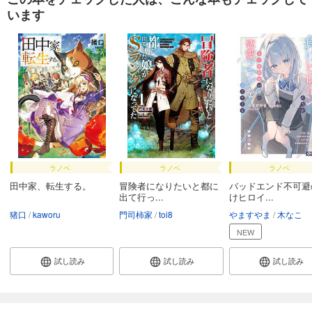
います
ラノベ
ラノベ
ラノベ
田中家、転生する。
冒険者になりたいと都に
バッドエンド不可避
出て行っ...
けヒロイ...
猪口
kaworu
門司柿家
toi8
やますやま
木なこ
NEW
試し読み
試し読み
試し読み