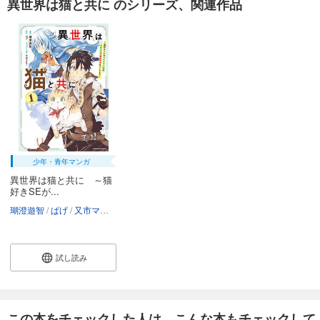
異世界は猫と共に のシリーズ、関連作品
少年・青年マンガ
異世界は猫と共に ～猫
好きSEが...
瑚澄遊智
ぱげ
又市マタロー
試し読み
この本をチェックした人は、こんな本もチェックして