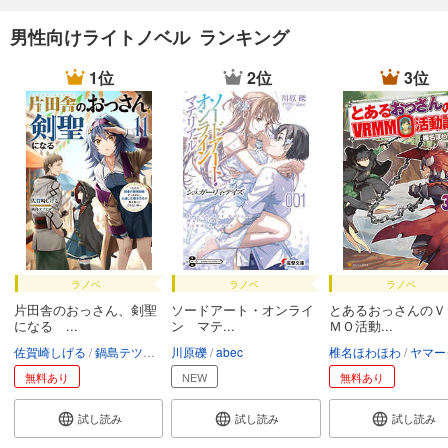
男性向けライトノベル ランキング
1位
2位
3位
ラノベ
ラノベ
ラノベ
片田舎のおっさん、剣聖
ソードアート・オンライ
とあるおっさんのＶ
になる ...
ン マテ...
ＭＯ活動...
佐賀崎しげる
鍋島テツヒロ
川原礫
abec
椎名ほわほわ
ヤマー
無料あり
NEW
無料あり
試し読み
試し読み
試し読み