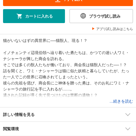
カートに入れる
ブラウザ試し読み
アプリ試し読みはこちら
猫がいないはずの異世界に──猫獣人、現る！？
イノチェンティ辺境伯領へ辿り着いた勇たちは、かつての迷い人ワミ・
ナシャーラが興した商会を訪れる。
そこでは多くの獣人たちが働いており、商会長は猫獣人だった──！？
話を聞くと、ワミ・ナシャーラは猫に似た妖精と暮らしていたが、たっ
た一人でこの世界に召喚されてしまったという。
彼らの先祖を偲び、商会長にご神体を贈った勇は、そのお礼にワミ・ナ
シャーラの旅行記を手に入れるが……。
遺された記録が導く先で見つけたのは禁断の遺物！？
そして、勇がクラウフェルト領の未来のために下したある決断とは──。
...続きを読む
コミック アース・スターでコミカライズ絶賛連載中！
詳しい情報を見る
閲覧環境