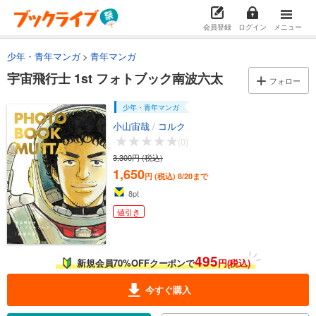
会員登録
ログイン
メニュー
少年・青年マンガ
青年マンガ
宇宙飛行士 1st フォトブック南波六太
フォロー
少年・青年マンガ
小山宙哉
/
コルク
-
(0)
3,300円 (税込)
1,650
円 (税込)
8/20まで
8
pt
値引き
495
新規会員70%OFFクーポンで
円(税込)
今すぐ購入