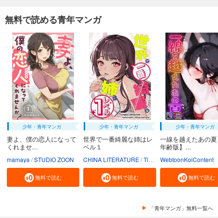
無料で読める青年マンガ
少年・青年マンガ
少年・青年マンガ
少年・青年マンガ
妻よ、僕の恋人になって
世界で一番綺麗な姉はレ
一線を越えたあの夏
くれませ...
ベル１
年齢版】...
mamaya
STUDIO ZOON
CHINA LITERATURE
Tiankongshu Mangongchang
WebtoonKoiContent
無料で読む
無料で読む
無料で読む
「青年マンガ」無料一覧へ