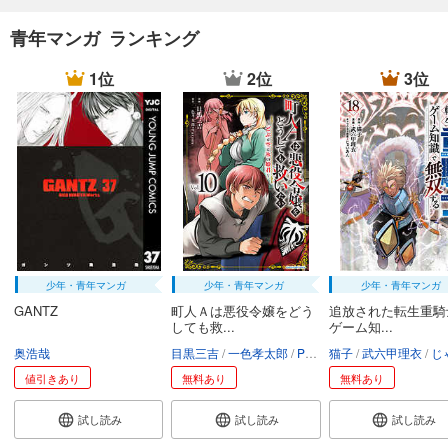
青年マンガ ランキング
1位
2位
3位
少年・青年マンガ
少年・青年マンガ
少年・青年マンガ
GANTZ
町人Ａは悪役令嬢をどう
追放された転生重騎
しても救...
ゲーム知...
奥浩哉
目黒三吉
一色孝太郎
Parum
猫子
武六甲理衣
じゃい
値引きあり
無料あり
無料あり
試し読み
試し読み
試し読み