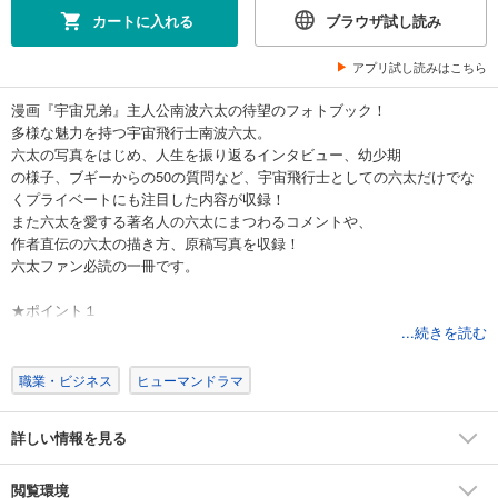
カートに入れる
ブラウザ試し読み
アプリ試し読みはこちら
漫画『宇宙兄弟』主人公南波六太の待望のフォトブック！
多様な魅力を持つ宇宙飛行士南波六太。
六太の写真をはじめ、人生を振り返るインタビュー、幼少期
の様子、ブギーからの50の質問など、宇宙飛行士としての六太だけでな
くプライベートにも注目した内容が収録！
また六太を愛する著名人の六太にまつわるコメントや、
作者直伝の六太の描き方、原稿写真を収録！
六太ファン必読の一冊です。
★ポイント１
南波六太から知る
...続きを読む
「ムッタ」
六太がインタビューや質問に答え、
職業・ビジネス
ヒューマンドラマ
幼少期の様子などを公開！
詳しい情報を見る
★ポイント２
作者、著名人、読者
が語る「ムッタ」
閲覧環境