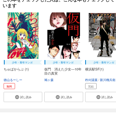
います
少年・青年マンガ
少年・青年マンガ
少年・青年マンガ
ちゅぱからぶ (1)
仮門 消えた少女―10年
横浜駅SF(1)
目の真実
徳山るーしー
鳩ヶ森
柞刈湯葉
新川権兵衛
無料
完結
試し読み
試し読み
試し読み