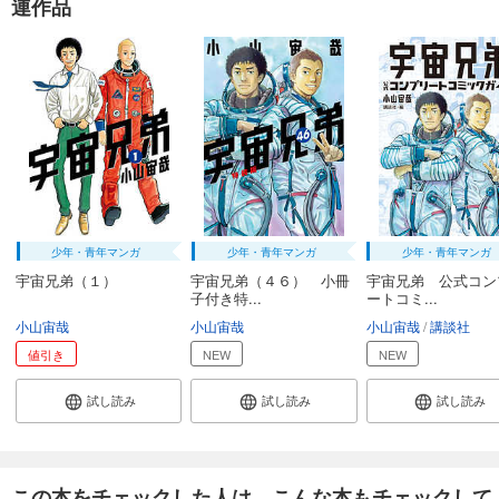
連作品
少年・青年マンガ
少年・青年マンガ
少年・青年マンガ
宇宙兄弟（１）
宇宙兄弟（４６） 小冊
宇宙兄弟 公式コン
子付き特...
ートコミ...
小山宙哉
小山宙哉
小山宙哉
講談社
値引き
NEW
NEW
試し読み
試し読み
試し読み
この本をチェックした人は、こんな本もチェックして