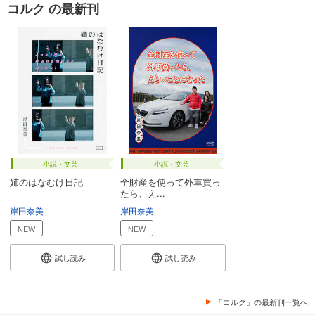
コルク の最新刊
小説・文芸
小説・文芸
姉のはなむけ日記
全財産を使って外車買っ
たら、え...
岸田奈美
岸田奈美
NEW
NEW
試し読み
試し読み
「コルク」の最新刊一覧へ