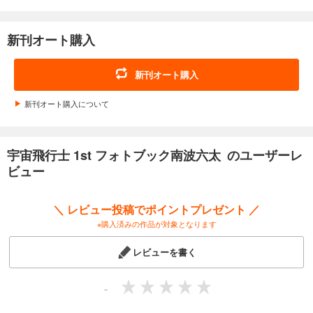
六太にまつわる話を
小山宙哉さんへインタビュー、
また六太のことを
新刊オート購入
大好きな著名人、
読者からのコメントを掲載！
新刊オート購入
★ポイント3
新刊オート購入について
物語から読み解く
「ムッタ」
作中から南波六太の魅力に迫る！
六太と各キャラクターの
宇宙飛行士 1st フォトブック南波六太 のユーザーレ
エピソードまとめや、
ビュー
弟日々人との関係を記者が語る
コーナーも！
＼ レビュー投稿でポイントプレゼント ／
※購入済みの作品が対象となります
レビューを書く
-