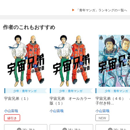
「青年マンガ」ランキングの一覧へ
作者のこれもおすすめ
少年・青年マンガ
少年・青年マンガ
少年・青年マンガ
宇宙兄弟（１）
宇宙兄弟 オールカラー
宇宙兄弟（４６） 
版（１）
子付き特...
小山宙哉
小山宙哉
小山宙哉
値引き
NEW
試し読み
試し読み
試し読み