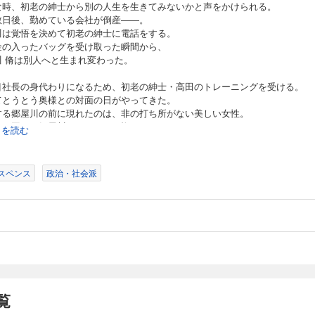
な時、初老の紳士から別の人生を生きてみないかと声をかけられる。
数日後、勤めている会社が倒産――。
川は覚悟を決めて初老の紳士に電話をする。
金の入ったバッグを受け取った瞬間から、
川 脩は別人へと生まれ変わった。
目社長の身代わりになるため、初老の紳士・高田のトレーニングを受ける。
てとうとう奥様との対面の日がやってきた。
する郷屋川の前に現れたのは、非の打ち所がない美しい女性。
れて固まる郷屋川…それは一目惚れだった。
続きを読む
次】
 謎の男
スペンス
政治・社会派
 説明
 ジレンマ
 決断
 新しき人生
 食事
 妄想
覧