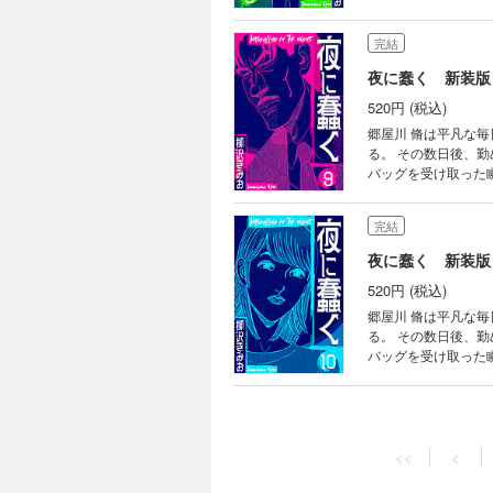
にある1億円を手に
はできず、 そのジ
完結
くなるばかりだった。 【目次】 第52話 部屋の前 第53話 王様 第54話 禁断 第55話 現実 第56話 酒
話 乱れる 第58話
夜に蠢く 新装版
520円 (税込)
郷屋川 脩は平凡な
る。 その数日後、
バッグを受け取った瞬間から、 
ていた。 郷屋川の
に入った郷屋川は美し
完結
次】 第59話 恐怖 
意外
夜に蠢く 新装版
520円 (税込)
郷屋川 脩は平凡な
る。 その数日後、
バッグを受け取った瞬間から、 
と提案される。 願
の最後はなし。 郷屋川は条件を飲み愛人関
完結
夜 第70話 ヌード 
夜に蠢く 新装版
<<
<
520円 (税込)