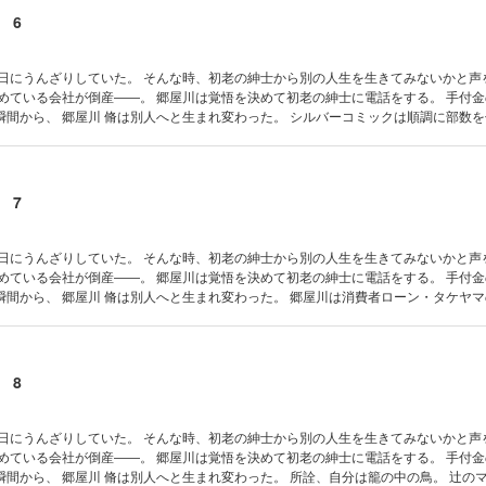
 6
毎日にうんざりしていた。 そんな時、初老の紳士から別の人生を生きてみないかと声
勤めている会社が倒産――。 郷屋川は覚悟を決めて初老の紳士に電話をする。 手付
郷屋川 脩は別人へと生まれ変わった。 シルバーコミックは順調に部数を伸ばして
うように進んでいたが、 岡城貴子だけは自分のものにはならなかった。 そのフラス
覗きをやめられなかった。 貴子の風呂を覗きながらのひとりのソレは… どんな女との
 暗闇の中 第43話 隠れ部屋 第44話 事故
 7
毎日にうんざりしていた。 そんな時、初老の紳士から別の人生を生きてみないかと声
勤めている会社が倒産――。 郷屋川は覚悟を決めて初老の紳士に電話をする。 手付
郷屋川 脩は別人へと生まれ変わった。 郷屋川は消費者ローン・タケヤマの若社長
対等に会話のできる唯一の人間、辻との出会いで郷屋川は救われた気がした。 そんな
の死を悲しむ郷屋川だったが、 一方で彼の隠れ家のことが頭から離れなかった。 あ
 ある考え 第46話 侵入 第47話 部屋 第48話 隠し金
話 重荷 第51話 夜中
 8
毎日にうんざりしていた。 そんな時、初老の紳士から別の人生を生きてみないかと声
勤めている会社が倒産――。 郷屋川は覚悟を決めて初老の紳士に電話をする。 手付
屋川 脩は別人へと生まれ変わった。 所詮、自分は籠の中の鳥。 辻のマンション