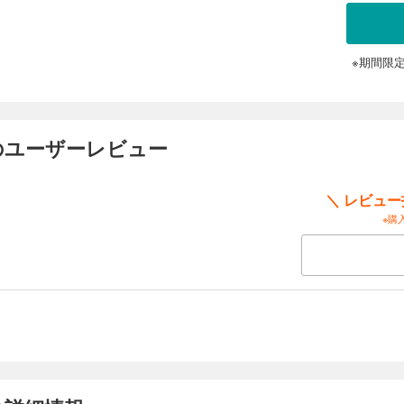
毎日にうんざりしていた。 そんな時、初老の紳士から別の人生を生きてみないかと声
勤めている会社が倒産――。 郷屋川は覚悟を決めて初老の紳士に電話をする。 手付
郷屋川 脩は別人へと生まれ変わった。 もの凄く贅沢な一日を過ごしているが、や
いる感覚は拭えない。 ここから羽ばたくには、大金という翼がいる。 そこで郷屋川
※期間限
めマンション中を漁る。 すると…1億以上残金のある通帳を見つけた！ 【目次】 第74話
第76話 睡眠薬 第77話 秘密クラブ 第78話 思考 第79話 会員 第80話 中出し
 12
のユーザーレビュー
毎日にうんざりしていた。 そんな時、初老の紳士から別の人生を生きてみないかと声
勤めている会社が倒産――。 郷屋川は覚悟を決めて初老の紳士に電話をする。 手付
屋川 脩は別人へと生まれ変わった。 郷屋川は、会員制クラブGNDにハマり、 愛
＼ レビュ
で切り上げるほどになっていた。 つくづくこの世は金次第で天国にいけると心底感
邸では、貴子、秘書の高田、貴子の雇った探偵で、 郷屋川の暴走を止めるべく密談
※購
欲 第82話 同情 第83話 迷い 第84話 マンネリ 第85話 実行 第86話 指 第87
 13
毎日にうんざりしていた。 そんな時、初老の紳士から別の人生を生きてみないかと声
勤めている会社が倒産――。 郷屋川は覚悟を決めて初老の紳士に電話をする。 手付
郷屋川 脩は別人へと生まれ変わった。 愛人との密会後、いかつい大男から声をか
子が雇った探偵で、郷屋川が退社してから帰宅するまで 毎日尾行していたという。 
貴子を裏切り、 郷屋川の忠実な家来になると宣言する。 彼は救世主か、それとも更