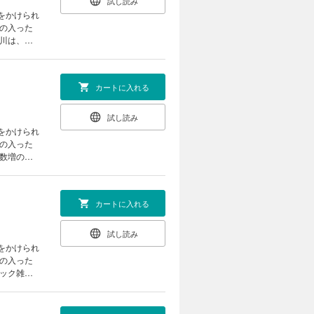
試し読み
をかけられ
金の入った
から与えら
を通したあ
カートに入れる
試し読み
をかけられ
金の入った
いた郷屋川
ないかと疑
カートに入れる
試し読み
をかけられ
金の入った
川は前職の
 第31