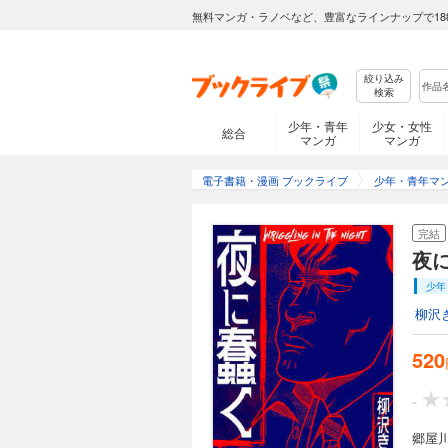
無料マンガ・ラノベなど、豊富なラインナップで18
絞り込み
検索
少年・青年
少女・女性
総合
マンガ
マンガ
電子書籍・漫画 ブックライブ
少年・青年マ
完結
夜
少年
柳沢
520
-
郷屋