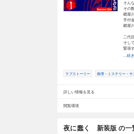
そん
その
郷屋
手付
郷屋
二代
そし
緊張
見と
...
【目
第1話
ラブストーリー
推理・ミステリー・サ
第2話
第3話
第4話
詳しい情報を見る
第5話
第6話
第7話
閲覧環境
夜に蠢く 新装版 の一