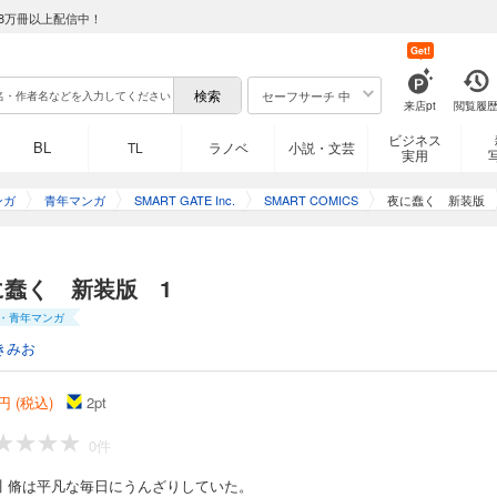
8万冊以上配信中！
Get!
セーフサーチ 中
来店pt
閲覧履
ビジネス
BL
TL
ラノベ
小説・文芸
実用
ンガ
青年マンガ
SMART GATE Inc.
SMART COMICS
夜に蠢く 新装版
に蠢く 新装版 1
・青年マンガ
きみお
円 (税込)
2
pt
0件
川 脩は平凡な毎日にうんざりしていた。