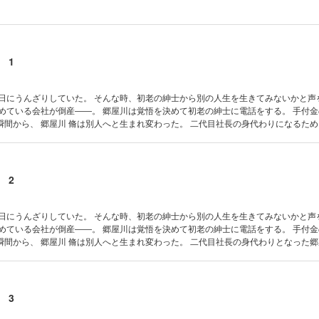
 1
毎日にうんざりしていた。 そんな時、初老の紳士から別の人生を生きてみないかと声
勤めている会社が倒産――。 郷屋川は覚悟を決めて初老の紳士に電話をする。 手付
郷屋川 脩は別人へと生まれ変わった。 二代目社長の身代わりになるため、初老の
ニングを受ける。 そしてとうとう奥様との対面の日がやってきた。 緊張する郷屋川
美しい女性。 見とれて固まる郷屋川…それは一目惚れだった。 【目次】 第1話 謎の男
 ジレンマ 第4話 決断 第5話 新しき人生 第6話 食事 第7話 妄想
 2
毎日にうんざりしていた。 そんな時、初老の紳士から別の人生を生きてみないかと声
勤めている会社が倒産――。 郷屋川は覚悟を決めて初老の紳士に電話をする。 手付
郷屋川 脩は別人へと生まれ変わった。 二代目社長の身代わりとなった郷屋川は、
い家、美しい妻、そして大手出版の社長の座。 おまけに契約愛人まで紹介される。 
肌に貪りついた。 【目次】 第8話 欲情第9話 夫婦第10話 出社第11
 ホテルの夜第13話 とまどい第14話 跡継ぎ
 3