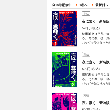
全18巻配信中
1巻へ
最新刊へ
完結
夜に蠢く 新装版
520円 (税込)
郷屋川 脩は平凡な
る。 その数日後、
バッグを受け取った瞬間から、 
紳士・高田のトレー
たのは、非の打ち所がない
完結
第2話 説明 第3話
夜に蠢く 新装版
520円 (税込)
郷屋川 脩は平凡な
る。 その数日後、
バッグを受け取った瞬間から、 
別世界にいた。 広
想を膨らませていた郷屋川は、彼女の白い
完結
話 契約愛人第12話
夜に蠢く 新装版
520円 (税込)