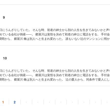
入れ、貴子も自分のものにし 王様になってやる。 だが、気の小さい郷屋川は、行動
レンマからアルコールを多量摂取する悪循環に陥っていた。 夢の生活どころか、どん
乱 第57
 部屋の明かり
 9
毎日にうんざりしていた。 そんな時、初老の紳士から別の人生を生きてみないかと声
勤めている会社が倒産――。 郷屋川は覚悟を決めて初老の紳士に電話をする。 手付
郷屋川 脩は別人へと生まれ変わった。 誰もいない辻のマンションに明かりが灯っ
頭の中は恐怖心と異常なまでの貴子への執着、それだけだった。 アルコールの力を借
い女子大生と鉢合せる。 彼女は辻の愛人で、辻が死んだことさえ知らなかった――。 
第60話 謎 第61話 声 第62話 声の女 第63話 若い女 第64話 愛人 第65話 再
 10
毎日にうんざりしていた。 そんな時、初老の紳士から別の人生を生きてみないかと声
勤めている会社が倒産――。 郷屋川は覚悟を決めて初老の紳士に電話をする。 手付
郷屋川 脩は別人へと生まれ変わった。 辻の愛人から、同条件で愛人にして欲しい
ってもない話に飛びつく郷屋川は、二つの条件を提示される。 一つは当然お金、二つ目
係は成立した。 【目次】 第67話 成立 第68話 振り込み 第69話 初
第71話 オーラルSEX 第72話 印税 第73話 男
 11
1
2
・
・
・
・
・
・
・
・