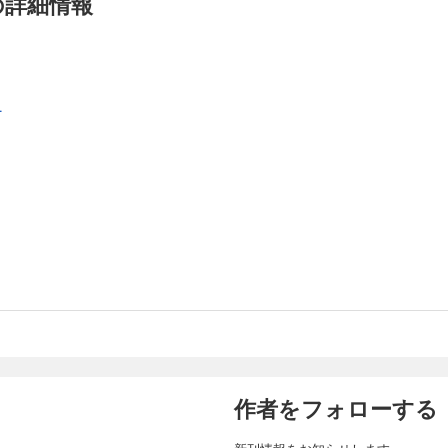
の詳細情報
 14
毎日にうんざりしていた。 そんな時、初老の紳士から別の人生を生きてみないかと声
勤めている会社が倒産――。 郷屋川は覚悟を決めて初老の紳士に電話をする。 手付
郷屋川 脩は別人へと生まれ変わった。 辻の元愛人で今は郷屋川と愛人契約をして
.
眠薬で眠らせ処女を奪おうと企むが、今回も…入らない。 キツい上に濡れてもなく指
雇った探偵の池田と契約した郷屋川は、最初の仕事として 貴子の調査を依頼する。 【目次】
話 初指示 第98話 調査開始 第99話 重圧 第100話 弱肉強食 第101話 乳液 第
 15
毎日にうんざりしていた。 そんな時、初老の紳士から別の人生を生きてみないかと声
勤めている会社が倒産――。 郷屋川は覚悟を決めて初老の紳士に電話をする。 手付
屋川 脩は別人へと生まれ変わった。 妻・貴子との初デート。 居心地の悪さから
んだ郷屋川は酔いつぶれ 目が覚めた時には自宅のベッドで寝ていた。 貴子への捻じ
しいと懇願する。 【目次】 第103話 初デート 第104話 食事 第105
奴隷 第107話 入浴 第108話 虚脱 第109話 一夜 第110話 告白
 16
毎日にうんざりしていた。 そんな時、初老の紳士から別の人生を生きてみないかと声
作者をフォローする
勤めている会社が倒産――。 郷屋川は覚悟を決めて初老の紳士に電話をする。 手付
郷屋川 脩は別人へと生まれ変わった。 ランチで偶然に入った蕎麦屋で、貴子にそ
いた。 郷屋川は思い切って声をかける。 そして二度目の食事の後、彼女を抱いた。