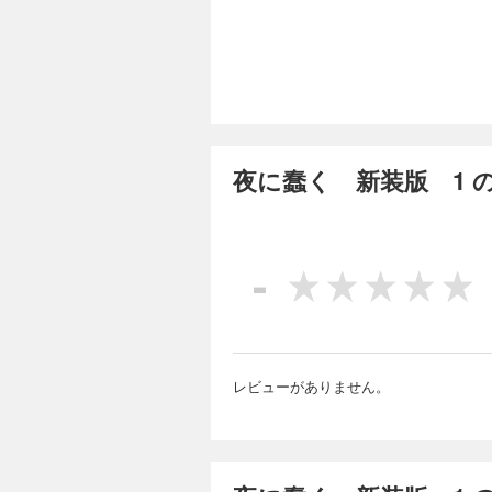
郷屋川 脩は平凡な
る。 その数日後、
バッグを受け取った瞬間から、 
はり…籠で飼われて
ライベート口座を探すた
完結
発見 第75話 残高 
夜に蠢く 新装版
520円 (税込)
夜に蠢く 新装版 1 
郷屋川 脩は平凡な
る。 その数日後、
バッグを受け取った瞬間から、 郷
人との夜も食事だけ
-
時を同じくして岡城
完結
【目次】 第81話 肉
第88話 深まる疑惑
夜に蠢く 新装版
520円 (税込)
郷屋川 脩は平凡な
レビューがありません。
る。 その数日後、
バッグを受け取った瞬間から、 
けられる。 彼は貴
探偵は月額100万で
完結
の使者か!? 【目次】 第89話 対面 第90話 窒息 第91話 底 第92話 黙考 第93話 事務所 第94話 新たな尾行
者 第95話 混乱