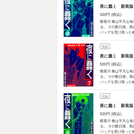
夜に蠢く 新装版
520円 (税込)
郷屋川 脩は平凡な
る。 その数日後、
バッグを受け取った瞬間から、 
いた。 すべてが思
ンからか、郷屋川は
完結
も快感だった。 【目次】 第37話 ひらきなおり 第38話 止まらない 第39話 男、現る 第40話 カゴの鳥 第41
話 ストレス 第42話
夜に蠢く 新装版
520円 (税込)
郷屋川 脩は平凡な
る。 その数日後、
バッグを受け取った瞬間から、 
の辻と知り合う。 
死んだ――!? 友人
完結
こかに1億円以上の金が眠っているのだ。 【目次】 第45話
第49話 大金 第50
夜に蠢く 新装版
520円 (税込)
郷屋川 脩は平凡な
る。 その数日後、
バッグを受け取った瞬間から、 郷