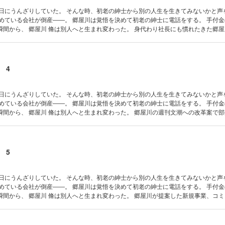
毎日にうんざりしていた。 そんな時、初老の紳士から別の人生を生きてみないかと声
勤めている会社が倒産――。 郷屋川は覚悟を決めて初老の紳士に電話をする。 手付
郷屋川 脩は別人へと生まれ変わった。 身代わり社長にも慣れたきた郷屋川は、時
なる。 そこで秘書の高田に経営状況が分かる資料を要求する。 以前の郷屋川は上司
 目を通すのが面倒だったが、今は複雑な資料がやたらと面白い。 すべての資料に目
第16話 鮨 第17話 焼き肉 第18話 夜中の時
20話 学習 第21話 感想 第22話 愛人契約
 4
毎日にうんざりしていた。 そんな時、初老の紳士から別の人生を生きてみないかと声
勤めている会社が倒産――。 郷屋川は覚悟を決めて初老の紳士に電話をする。 手付
郷屋川 脩は別人へと生まれ変わった。 郷屋川の週刊文潮への改革案で部数増の兆
翌週以降は部数が下がり続けていた。 気が重くどうにも居心地の悪い日々を過ごして
うに酒を飲み、ルミの若い肉体に溺れた。 その頃、二代目社長の弟は、兄が別人では
29話 不安
 5
毎日にうんざりしていた。 そんな時、初老の紳士から別の人生を生きてみないかと声
勤めている会社が倒産――。 郷屋川は覚悟を決めて初老の紳士に電話をする。 手付
郷屋川 脩は別人へと生まれ変わった。 郷屋川が提案した新規事業、コミック雑誌
。 ベテラン漫画家を起用するため、すでに予算不足の問題に直面する。 そこで郷屋
集長と共に自ら漫画家 一人ひとりに交渉へ向かう。 【目次】 第30話 コミック始動
2話 完成 第33話 覗き 第34話 結果 第35話 2号目 第36話 順調