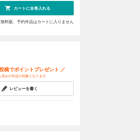
をかけられ
金の入った
カートに全巻入れる
は、辻のプ
定無料版、予約作品はカートに入りません
カートに入れる
試し読み
をかけられ
金の入った
ー投稿でポイントプレゼント ／
じていた。
していた。
入済みの作品が対象となります
話 血液型
カートに入れる
レビューを書く
試し読み
をかけられ
金の入った
そしてその
なる地獄へ
カートに入れる