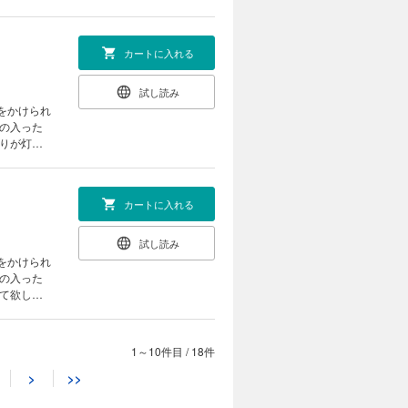
に移すこと
どん息苦し
カートに入れる
試し読み
をかけられ
金の入った
りて、部屋
【目
会 第66話
カートに入れる
試し読み
をかけられ
金の入った
は…SEX
1～10件目
/
18件
カートに入れる
>
>>
試し読み