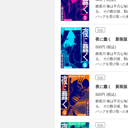
郷屋川 脩は平凡な
る。 その数日後、
バッグを受け取った瞬間から、 
間を持て余すように
れた資料のひとつも
完結
と、秘書の高田にある助言をする。 【目次】 第15話 キャバクラ 
間 第19話 資料 第
夜に蠢く 新装版
520円 (税込)
郷屋川 脩は平凡な
る。 その数日後、
バッグを受け取った瞬間から、 
しが見え始めるも 
は、 気を晴らすよ
完結
い始めていた。 【目次】 第23話 別れ 第24話 プレッシャー 第25話 マブタ 第26話 捨て子 第27話 逆境 第
28話 コミック誌 第
夜に蠢く 新装版
520円 (税込)
郷屋川 脩は平凡な
る。 その数日後、
バッグを受け取った瞬間から、 
がいよいよ始動する
営業経験を生かし、編
完結
話 あいさつ回り 第3