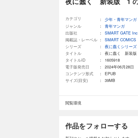
夜に蠢く 新装版 1 
夜に蠢く 新装版
520円 (税込)
郷屋川 脩は平凡な
カテゴリ
：
少年・青年マンガ
る。 その数日後、
ジャンル
：
青年マンガ
バッグを受け取った瞬間から、 
出版社
：
SMART GATE Inc
いる女子大生に 睡
らない。 そして妻が
掲載誌・レーベル
：
SMART COMICS
完結
第96話 迷走 第97
シリーズ
：
夜に蠢くシリーズ
の誘い
夜に蠢く 新装版
タイトル
：
夜に蠢く 新装版
タイトルID
：
1605918
520円 (税込)
電子版発売日
：
2024年06月28日
郷屋川 脩は平凡な
コンテンツ形式
：
EPUB
る。 その数日後、
バッグを受け取った瞬間から、 郷
サイズ(目安)
：
39MB
浴びるように酒を飲
着は拍車がかかり、ついには奴隷にしてほ
完結
話 乱心 第106話 
閲覧環境
夜に蠢く 新装版
520円 (税込)
郷屋川 脩は平凡な
作品をフォローする
る。 その数日後、
バッグを受け取った瞬間から、 
っくりな女が働いて