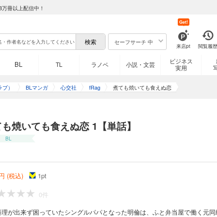
8万冊以上配信中！
Get!
セーフサーチ 中
来店pt
閲覧履
ビジネス
BL
TL
ラノベ
小説・文芸
実用
ラブ）
BLマンガ
心交社
fRag
煮ても焼いても食えぬ恋
ても焼いても食えぬ恋 1【単話】
BL
円 (税込)
1
pt
0件
料理が出来ず困っていたシングルパパとなった明倫は、ふと弁当屋で働く元同