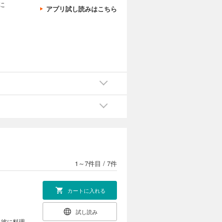
に
アプリ試し読みはこちら
1～7件目
/
7件
カートに入れる
試し読み
し彼に料理