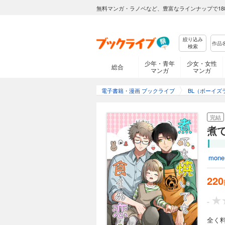
無料マンガ・ラノベなど、豊富なラインナップで18
絞り込み
検索
少年・青年
少女・女性
総合
マンガ
マンガ
電子書籍・漫画 ブックライブ
BL（ボーイズ
完結
煮
mone
220
-
全く