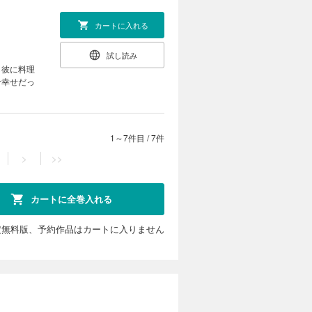
カートに入れる
試し読み
し彼に料理
分幸せだっ
1～7件目
/
7件
>
>>
カートに全巻入れる
定無料版、予約作品はカートに入りません