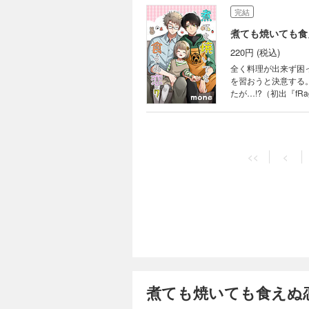
完結
煮ても焼いても食
220円 (税込)
全く料理が出来ず困
を習おうと決意する
たが…!?（初出『fR
<<
<
煮ても焼いても食えぬ恋