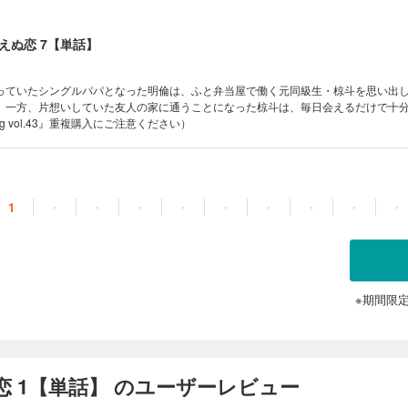
えぬ恋 7【単話】
っていたシングルパパとなった明倫は、ふと弁当屋で働く元同級生・椋斗を思い出
。一方、片想いしていた友人の家に通うことになった椋斗は、毎日会えるだけで十
ag vol.43』重複購入にご注意ください）
1
・
・
・
・
・
・
・
・
・
※期間限
 1【単話】 のユーザーレビュー