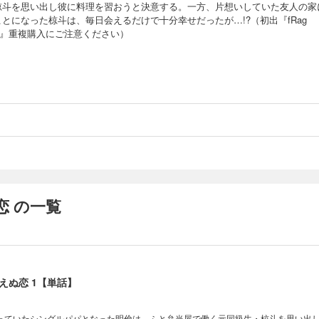
椋斗を思い出し彼に料理を習おうと決意する。一方、片想いしていた友人の家
とになった椋斗は、毎日会えるだけで十分幸せだったが…!?（初出『fRag
.24』重複購入にご注意ください）
恋 の一覧
えぬ恋 1【単話】
っていたシングルパパとなった明倫は、ふと弁当屋で働く元同級生・椋斗を思い出