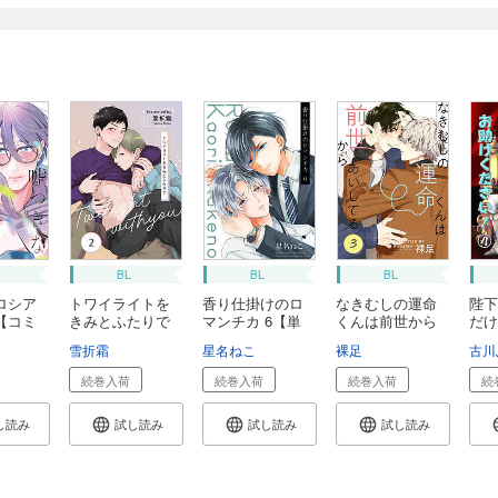
BL
BL
BL
ロシア
トワイライトを
香り仕掛けのロ
なきむしの運命
陛下
【コミ
きみとふたりで
マンチカ 6【単
くんは前世から
だけ
2...
話...
あ...
だ...
雪折霜
星名ねこ
裸足
古川
続巻入荷
続巻入荷
続巻入荷
続
し読み
試し読み
試し読み
試し読み