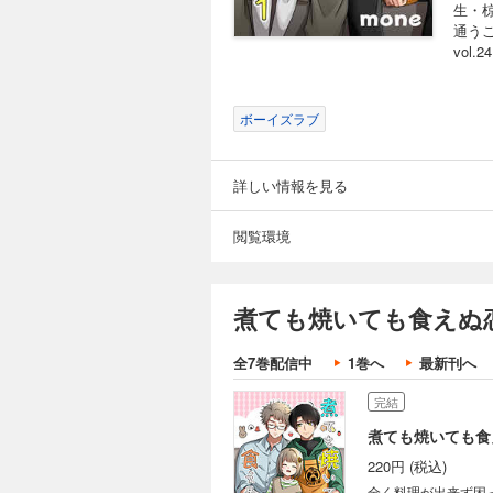
生・
通うこ
vol
ボーイズラブ
詳しい情報を見る
閲覧環境
煮ても焼いても食えぬ
全7巻配信中
1巻へ
最新刊へ
完結
煮ても焼いても食
220円 (税込)
全く料理が出来ず困