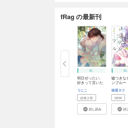
fRag の最新刊
BL
BL
明日ぜったい、
嘘つきな
好きって言いた
ンブルー
い...
ッ...
うにこ
猫屋タク
続巻入荷
NEW
試し読み
試