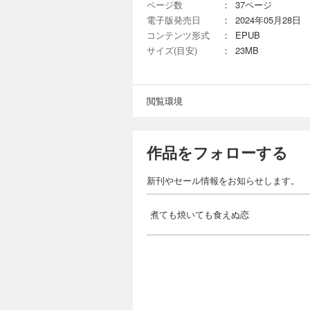
ページ数
：
37ページ
電子版発売日
：
2024年05月28日
コンテンツ形式
：
EPUB
サイズ(目安)
：
23MB
閲覧環境
作品をフォローする
新刊やセール情報をお知らせします。
煮ても焼いても食えぬ恋