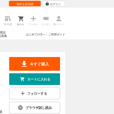
無料会員登録
ログイン
歴
My本棚
カート
フォロー
クーポン
Myページ
雑誌
はじめての方へ
ご利用ガイド
写真集
今すぐ購入
カートに入れる
フォローする
ブラウザ試し読み
級