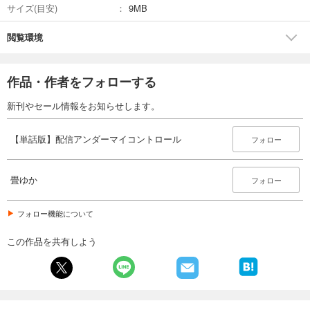
カート
サイズ(目安)
9MB
完結
試し読み
閲覧環境
あらすじを表示する
【単話版】配信アンダーマイコントロール 第17話
作品・作者をフォローする
110
円 (税込)
カート
新刊やセール情報をお知らせします。
完結
試し読み
【単話版】配信アンダーマイコントロール
フォロー
あらすじを表示する
【単話版】配信アンダーマイコントロール 第18話
畳ゆか
フォロー
110
円 (税込)
カート
完結
フォロー機能について
試し読み
この作品を共有しよう
あらすじを表示する
【単話版】配信アンダーマイコントロール 第19話（完）
110
円 (税込)
カート
完結