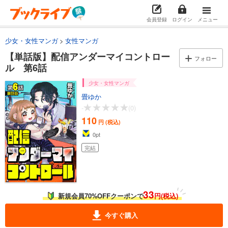
会員登録
ログイン
メニュー
少女・女性マンガ
女性マンガ
【単話版】配信アンダーマイコントロー
フォロー
ル 第6話
少女・女性マンガ
畳ゆか
-
(0)
110
円 (税込)
0
pt
完結
33
新規会員70%OFFクーポンで
円(税込)
今すぐ購入