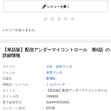
110
円 (税込)
カート
レビューを書く
完結
試し読み
-
あらすじを表示する
レビューがありません。
【単話版】配信アンダーマイコントロール 第14話
110
円 (税込)
カート
完結
【単話版】配信アンダーマイコントロール 第6話 の
試し読み
詳細情報
あらすじを表示する
カテゴリ
【単話版】配信アンダーマイコントロール 第15話
少女・女性マンガ
ジャンル
女性マンガ
110
円 (税込)
カート
出版社
新潮社
完結
掲載誌・レーベル
くらげバンチ
試し読み
タイトル
【単話版】配信アンダーマイコントロール
あらすじを表示する
タイトルID
1586828
【単話版】配信アンダーマイコントロール 第16話
電子版発売日
2024年05月25日
コンテンツ形式
EPUB
110
円 (税込)