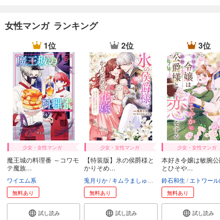
女性マンガ ランキング
1位
2位
3位
少女・女性マンガ
少女・女性マンガ
少女・女性マンガ
魔王城の料理番 ～コワモ
【特装版】氷の侯爵様と
本好き令嬢は敏腕公
テ魔族...
かりそめ...
とひそや...
ワイエム系
兎月りか
キムラましゅろう
鈴石和生
エトワール編集部
エトワール編
無料あり
無料あり
無料あり
試し読み
試し読み
試し読み