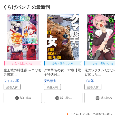
くらげバンチ の最新刊
少女・女性マンガ
少年・青年マンガ
少年・青年マンガ
魔王城の料理番 ～コワモ
クマ撃ちの女 17巻【電
俺のワクチンだけが
テ魔族...
子特典付...
ビ化した...
ワイエム系
安島薮太
ゴ太郎
続巻入荷
続巻入荷
続巻入荷
試し読み
試し読み
試し読み
「くらげバンチ」の最新刊一覧へ