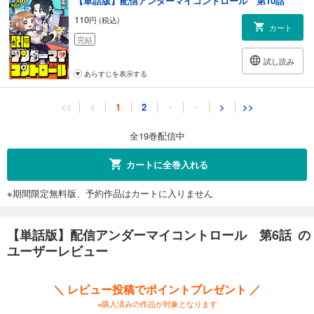
【単話版】配信アンダーマイコントロール 第10話
110
円 (税込)
カート
完結
試し読み
あらすじを表示する
【単話版】配信アンダーマイコントロール 第11話
<<
<
1
2
・
・
>
>>
110
円 (税込)
カート
全19巻配信中
完結
試し読み
カートに全巻入れる
あらすじを表示する
※期間限定無料版、予約作品はカートに入りません
【単話版】配信アンダーマイコントロール 第12話
110
円 (税込)
カート
【単話版】配信アンダーマイコントロール 第6話 の
完結
ユーザーレビュー
試し読み
あらすじを表示する
＼ レビュー投稿でポイントプレゼント ／
【単話版】配信アンダーマイコントロール 第13話
※購入済みの作品が対象となります