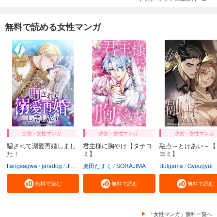
無料で読める女性マンガ
少女・女性マンガ
少女・女性マンガ
少女・女性マンガ
騙されて溺愛再婚しまし
君主様に胸やけ【タテヨ
融点～とけあい～【
た！
ミ】
ヨミ】
ttangsagwa
jaradog
Jimmy sin
奥田たすく
SORAJIMA
Bulgama
Gyougyul
無料で読む
無料で読む
無料で読む
「女性マンガ」無料一覧へ