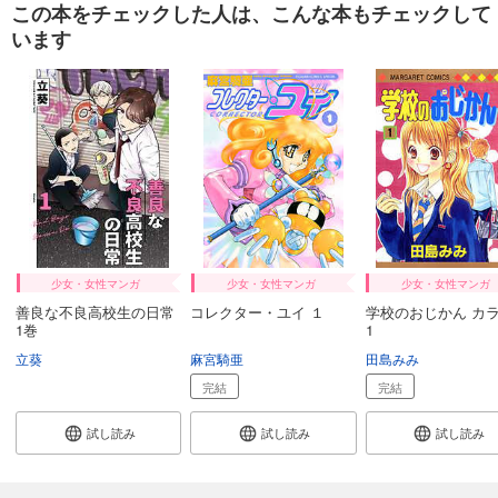
この本をチェックした人は、こんな本もチェックして
います
試し読み
あらすじを表示する
少女・女性マンガ
少女・女性マンガ
少女・女性マンガ
善良な不良高校生の日常
コレクター・ユイ １
学校のおじかん カ
1巻
1
立葵
麻宮騎亜
田島みみ
完結
完結
試し読み
試し読み
試し読み