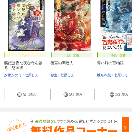
ラノベ
小説・文芸
小説・文芸
廃妃は夜な夜な奇を談
後宮の調達人
青い灯の百物語
る 悠国後...
夕鷺かのう
七原しえ
弥生
七原しえ
椎名鳴葉
七原しえ
試し読み
試し読み
試し読み