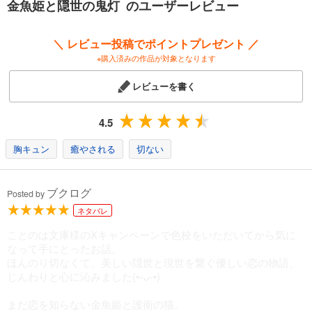
金魚姫と隠世の鬼灯 のユーザーレビュー
恋の物語がぎゅっと詰まった、大人のための恋愛奇譚！
＼ レビュー投稿でポイントプレゼント ／
※購入済みの作品が対象となります
レビューを書く
4.5
胸キュン
癒やされる
切ない
ブクログ
Posted by
ネタバレ
ことのは文庫様のXキャンペーンで色校をいただいてから気に
なって手にとったお話。
ほんのり切なくて、美しい隠世と現世を繋ぐ優しい恋の物語、
じんわりと心に沁みました(•ᵕᴗᵕ•)
まだ恋を知らない金魚姫と護衛の猫。