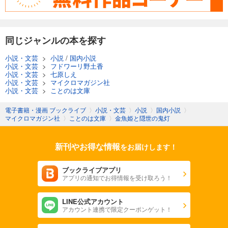
同じジャンルの本を探す
小説・文芸
>
小説
/
国内小説
小説・文芸
>
フドワーリ野土香
小説・文芸
>
七原しえ
小説・文芸
>
マイクロマガジン社
小説・文芸
>
ことのは文庫
電子書籍・漫画 ブックライブ
〉
小説・文芸
〉
小説
〉
国内小説
〉
マイクロマガジン社
〉
ことのは文庫
〉
金魚姫と隠世の鬼灯
新刊やお得な情報
をお届けします！
ブックライブアプリ
アプリの通知でお得情報を受け取ろう！
LINE公式アカウント
アカウント連携で限定クーポンゲット！