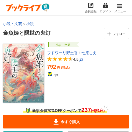
会員登録
ログイン
メニュー
小説・文芸
小説
金魚姫と隠世の鬼灯
フォロー
小説・文芸
フドワーリ野土香
/
七原しえ
4.5
(2)
792
円 (税込)
3
pt
237
新規会員70%OFFクーポンで
円(税込)
今すぐ購入