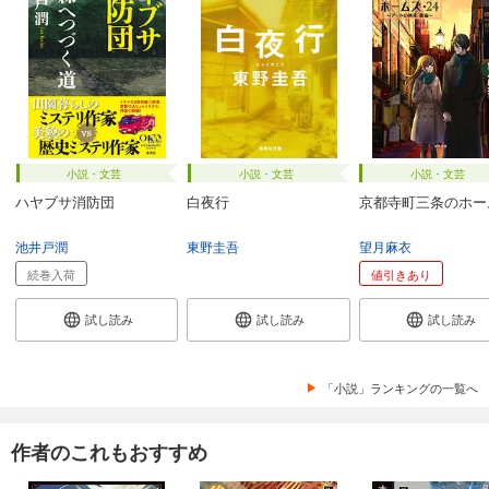
小説・文芸
小説・文芸
小説・文芸
ハヤブサ消防団
白夜行
京都寺町三条のホー
池井戸潤
東野圭吾
望月麻衣
続巻入荷
値引きあり
試し読み
試し読み
試し読み
「小説」ランキングの一覧へ
作者のこれもおすすめ