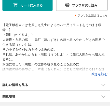
カートに入れる
ブラウザ試し読み
アプリ試し読みはこちら
【電子版巻末には七原しえ先生によるカバー用イラストをそのまま収
録！】
〈隠世（かくりよ）〉。
大妖怪・九尾の狐――鬼灯（ほおずき）の統べるあやかしだけの世界で
生きる翠（すい）は、
その中でも特別な力を持つ金魚の姫。
それ故、あやかしからも〈現世（うつしよ）〉に住む人間からも狙われ
る翠は、
水面に映した〈現世〉の世界を覗き見ることを慰めに
護衛役の猫のあやかし・木蓮（もくれん）とともに息の詰まる日々を送
っていた。
...続きを読む
ある日、翠は迷い込んだ人間の亡者と出会い、
詳しい情報を見る
それがいつも覗き見ていた〈現世〉の青年・晴太（せいた）の祖母であ
ったことから、
閲覧環境
〈隠世〉も巻き込む騒動へと発展する――。
人間とあやかし。それぞれが強い想いを心に秘め、誰かを想う。