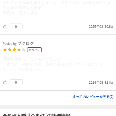
そして大きな病を抱えながらも小学生の頃からの恋を実らせよ
うと頑張る晴太と夏菜。
天真爛
...続きを読む
2025年03月02日
0
ブクログ
Posted by
ネタバレ
表紙も含めて、とても好きだった。
一途な恋、初めての恋、最初で最後の恋、尊くてあたたかく
て、いい気分になった。
2024年08月21日
0
すべてのレビューを見る(
2
)
金魚姫と隠世の鬼灯 の詳細情報