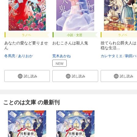
ラノベ
小説・文芸
ラノベ
あなたの愛など要りませ
おむこさんは殺人鬼
捨てられ公爵夫人は
ん
穏な生活...
冬馬亮
ありおか
荒木あかね
カレヤタミエ
駒田ハ
NEW
試し読み
試し読み
試し読み
ことのは文庫 の最新刊