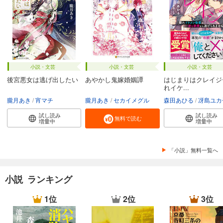
小説・文芸
小説・文芸
小説・文芸
後宮悪女は逃げ出したい
あやかし鬼嫁婚姻譚
はじまりはクレイジ
れイケ...
朧月あき
宵マチ
朧月あき
セカイメグル
森田あひる
冴島ユカ
試し読み
試し読み
無料で読む
増量中
増量中
「小説」無料一覧へ
小説 ランキング
1位
2位
3位