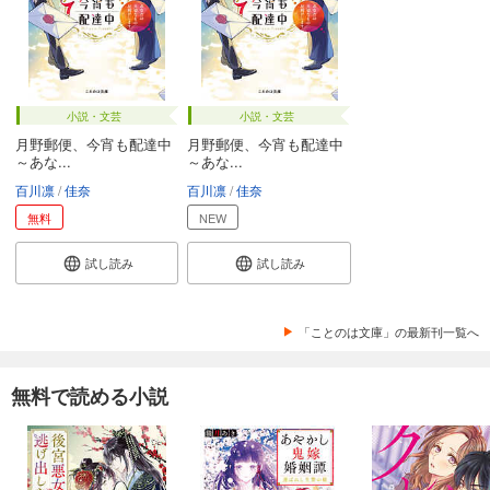
小説・文芸
小説・文芸
月野郵便、今宵も配達中
月野郵便、今宵も配達中
～あな...
～あな...
百川凛
佳奈
百川凛
佳奈
無料
NEW
試し読み
試し読み
「ことのは文庫」の最新刊一覧へ
無料で読める小説