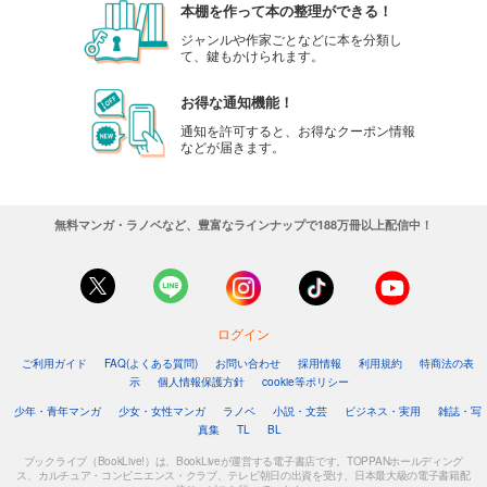
本棚を作って本の整理ができる！
ジャンルや作家ごとなどに本を分類し
て、鍵もかけられます。
お得な通知機能！
通知を許可すると、お得なクーポン情報
などが届きます。
無料マンガ・ラノベなど、豊富なラインナップで188万冊以上配信中！
ログイン
ご利用ガイド
FAQ(よくある質問)
お問い合わせ
採用情報
利用規約
特商法の表
示
個人情報保護方針
cookie等ポリシー
少年・青年マンガ
少女・女性マンガ
ラノベ
小説・文芸
ビジネス・実用
雑誌・写
真集
TL
BL
ブックライブ（BookLive!）は、BookLiveが運営する電子書店です。TOPPANホールディング
ス、カルチュア・コンビニエンス・クラブ、テレビ朝日の出資を受け、日本最大級の電子書籍配