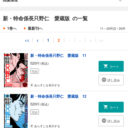
あらすじを表示する
第127話 毒を食らわば1
第128話 毒を食らわば2
新・特命係長只野仁 愛蔵版 10
第129話 毒を食らわば3
新・特命係長只野仁 愛蔵版 の一覧
第130話 毒を食らわば4
520
円 (税込)
カート
第131話 毒を食らわば5
1巻へ
最新刊へ
11～20件目
/
20件
完結
第132話 毒を食らわば6
第133話 毒を食らわば7
試し読み
<<
<
1
2
・
・
>
>>
あらすじを表示する
初出：週刊現代（講談社）
新・特命係長只野仁 愛蔵版 11
520
円 (税込)
カート
完結
試し読み
あらすじを表示する
新・特命係長只野仁 愛蔵版 12
520
円 (税込)
カート
完結
試し読み
あらすじを表示する