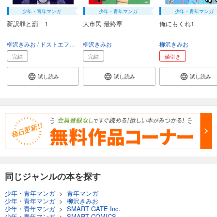
少年・青年マンガ
少年・青年マンガ
少年・青年マンガ
新訳罪と罰 1
大市民 最終章
俺にもくれ1
柳沢きみお
ドストエフスキー
柳沢きみお
柳沢きみお
完結
完結
値引き
試し読み
試し読み
試し読み
同じジャンルの本を探す
少年・青年マンガ
>
青年マンガ
少年・青年マンガ
>
柳沢きみお
少年・青年マンガ
>
SMART GATE Inc.
少年・青年マンガ
>
SMART COMICS