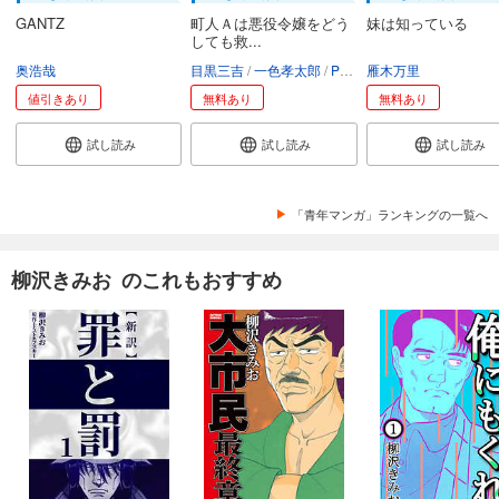
GANTZ
町人Ａは悪役令嬢をどう
妹は知っている
しても救...
奥浩哉
目黒三吉
一色孝太郎
Parum
雁木万里
値引きあり
無料あり
無料あり
試し読み
試し読み
試し読み
「青年マンガ」ランキングの一覧へ
柳沢きみお のこれもおすすめ