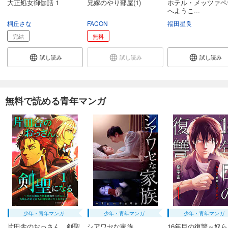
大正処女御伽話 1
兄嫁のやり部屋(1)
ホテル・メッツァペ
へようこ...
桐丘さな
FACON
福田星良
完結
無料
試し読み
試し読み
試し読み
無料で読める青年マンガ
少年・青年マンガ
少年・青年マンガ
少年・青年マンガ
片田舎のおっさん、剣聖
シアワセな家族
16年目の復讐～奴