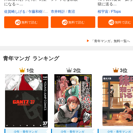
になる～...
獄に送る...
佐賀崎しげる
乍藤和樹
鍋島テツヒロ
市井時計
青沼
桜宇宙
FTops
無料で読む
無料で読む
無料で読む
「青年マンガ」無料一覧へ
青年マンガ ランキング
1位
2位
3位
少年・青年マンガ
少年・青年マンガ
少年・青年マンガ