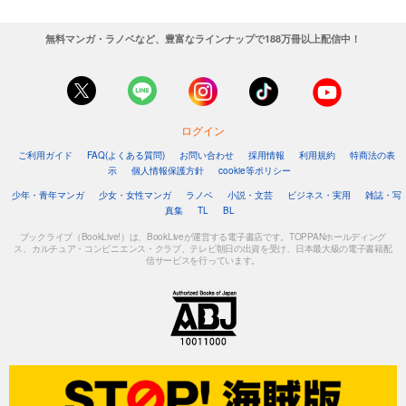
無料マンガ・ラノベなど、豊富なラインナップで188万冊以上配信中！
ログイン
ご利用ガイド
FAQ(よくある質問)
お問い合わせ
採用情報
利用規約
特商法の表
示
個人情報保護方針
cookie等ポリシー
少年・青年マンガ
少女・女性マンガ
ラノベ
小説・文芸
ビジネス・実用
雑誌・写
真集
TL
BL
ブックライブ（BookLive!）は、BookLiveが運営する電子書店です。TOPPANホールディング
ス、カルチュア・コンビニエンス・クラブ、テレビ朝日の出資を受け、日本最大級の電子書籍配
信サービスを行っています。