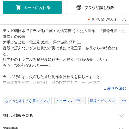
試し読み
カートに入れる
ブラウザ試し読み
あらすじを表示する
アプリ試し読みはこちら
新・特命係長只野仁 愛蔵版 7
520
円 (税込)
テレビ朝日系でドラマ化(主演：高橋克典)された人気作、『特命係長・只
カート
野仁』の続編。
完結
大手広告会社・電王堂 総務二課の係長 只野仁。
試し読み
普段は冴えないダメ社員だが実は彼には電王堂・会長からの特命のも
あらすじを表示する
と、
社内外のトラブルを秘密裏に解決へと導く「特命係長」という
新・特命係長只野仁 愛蔵版 8
もう一つの顔があった――！
520
円 (税込)
カート
今回の特命は、失踪した番組制作会社社長を探し出すこと。
完結
早速調査を開始した只野は、謎の館に住むニューハーフの
試し読み
美女の存在を突き止める。
...続きを読む
あらすじを表示する
■目次■
ちょっとオトナな青年マンガ
ヒューマンドラマ
職業・ビジネス
メデ
新・特命係長只野仁 愛蔵版 9
第122話 謎の館5
520
円 (税込)
第123話 謎の館6
カート
詳しい情報を見る
第124話 謎の館7
完結
第125話 謎の館8
試し読み
第126話 謎の館9
閲覧環境