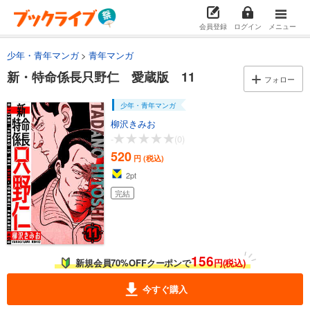
完結
試し読み
会員登録
ログイン
メニュー
あらすじを表示する
少年・青年マンガ
青年マンガ
新・特命係長只野仁 愛蔵版 4
新・特命係長只野仁 愛蔵版 11
520
フォロー
円 (税込)
カート
完結
少年・青年マンガ
試し読み
柳沢きみお
あらすじを表示する
-
(0)
520
円 (税込)
新・特命係長只野仁 愛蔵版 5
2
pt
520
円 (税込)
カート
完結
完結
試し読み
あらすじを表示する
156
新・特命係長只野仁 愛蔵版 6
新規会員70%OFFクーポンで
円(税込)
520
円 (税込)
カート
今すぐ購入
完結