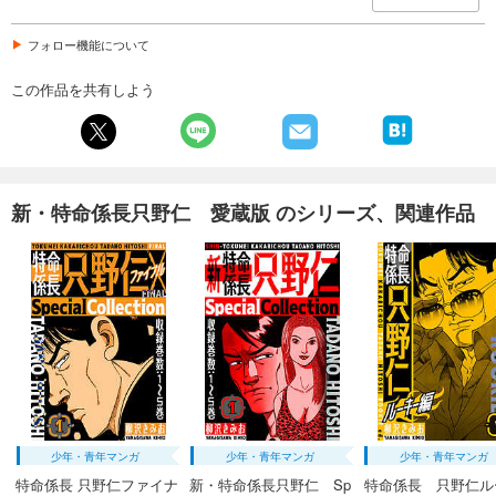
フォロー機能について
この作品を共有しよう
新・特命係長只野仁 愛蔵版 のシリーズ、関連作品
少年・青年マンガ
少年・青年マンガ
少年・青年マンガ
特命係長 只野仁ファイナ
新・特命係長只野仁 Sp
特命係長 只野仁ル