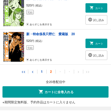
520
円 (税込)
カート
完結
試し読み
あらすじを表示する
新・特命係長只野仁 愛蔵版 20
520
円 (税込)
カート
完結
試し読み
あらすじを表示する
<<
<
1
2
・
・
>
>>
全20巻配信中
カートに全巻入れる
※期間限定無料版、予約作品はカートに入りません