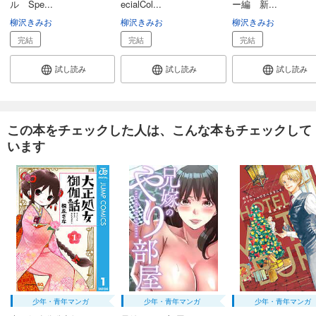
ル Spe...
ecialCol...
ー編 新...
柳沢きみお
柳沢きみお
柳沢きみお
完結
完結
完結
試し読み
試し読み
試し読み
この本をチェックした人は、こんな本もチェックして
います
少年・青年マンガ
少年・青年マンガ
少年・青年マンガ