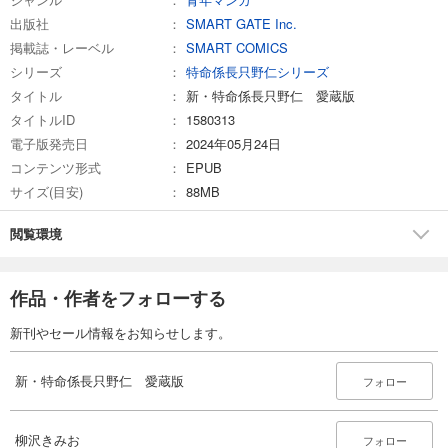
出版社
SMART GATE Inc.
掲載誌・レーベル
SMART COMICS
シリーズ
特命係長只野仁シリーズ
タイトル
新・特命係長只野仁 愛蔵版
タイトルID
1580313
電子版発売日
2024年05月24日
コンテンツ形式
EPUB
サイズ(目安)
88MB
閲覧環境
作品・作者をフォローする
新刊やセール情報をお知らせします。
新・特命係長只野仁 愛蔵版
フォロー
柳沢きみお
フォロー