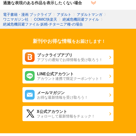
過激な表現のある作品を表示したくない場合
電子書籍・漫画 ブックライブ
〉
アダルト
〉
アダルトマンガ
〉
ワニマガジン社
〉
COMIC快楽天
〉
絶滅危機回避ファイル
〉
絶滅危機回避ファイル 妖精-チターニア種-の場合
新刊やお得な情報
をお届けします！
ブックライブアプリ
アプリの通知でお得情報を受け取ろう！
LINE公式アカウント
アカウント連携で限定クーポンゲット！
メールマガジン
お得な最新情報を受け取ろう！
X公式アカウント
フォローして最新情報をチェック！