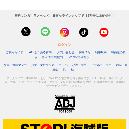
無料マンガ・ラノベなど、豊富なラインナップで188万冊以上配信中！
ログイン
ご利用ガイド
FAQ(よくある質問)
お問い合わせ
採用情報
利用規約
特商法の表
示
個人情報保護方針
cookie等ポリシー
少年・青年マンガ
少女・女性マンガ
ラノベ
小説・文芸
ビジネス・実用
雑誌・写
真集
TL
BL
ブックライブ（BookLive!）は、BookLiveが運営する電子書店です。TOPPANホールディング
ス、カルチュア・コンビニエンス・クラブ、テレビ朝日の出資を受け、日本最大級の電子書籍配
信サービスを行っています。