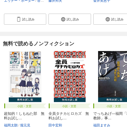
エリナー・ポーター
谷口由美子
藤井邦夫
金井美恵子
試し読み
試し読み
試し読み
無料で読めるノンフィクション
小説・文芸
小説・文芸
小説・文芸
超知的！しもねた部 無
全員タナカヒロカズ 無
でっちあげ―福岡「
料お試し...
料お試し...
教師」事...
福岡太朗
堀元見
田中宏和
福田ますみ