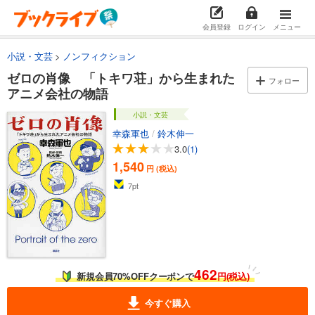
会員登録
ログイン
メニュー
小説・文芸
ノンフィクション
ゼロの肖像 「トキワ荘」から生まれた
フォロー
アニメ会社の物語
小説・文芸
幸森軍也
/
鈴木伸一
3.0
(1)
1,540
円 (税込)
7
pt
462
新規会員70%OFFクーポンで
円(税込)
今すぐ購入