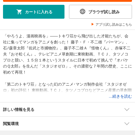
カートに入れる
ブラウザ試し読み
アプリ試し読みはこちら
「やろうよ、漫画映画を」――トキワ荘から飛び出した才能たちが、会
社に集ってマンガをアニメを創った！ 藤子・Ｆ・不二雄『パーマン』、
石ﾉ森章太郎『佐武と市捕物控』、藤子不二雄Ａ『怪物くん』、赤塚不二
夫『おそ松くん』。テレビアニメ草創期に東映動画、ＴＣＪ、タツノコ
プロと競い、１５分１本というスタイルに日本で初めて挑んで『オバケ
のＱ太郎』を生んだ「スタジオゼロ」。その濃密な７年間の歴史、ここに
初めて再現！
「第二のトキワ荘」となった幻のアニメ･マンガ制作会社「スタジオゼ
ロ」初の評伝！ 東映動画､ＴＣＪ、タツノコプロなどアニメ産業の草創期
も活写！
...続きを読む
●「やろうよ、漫画映画を」
詳しい情報を見る
ふだんはもの静かな藤本弘が口火を切った。
「雑誌漫画とちがって、音や動きが加わるんだもんね」
閲覧環境
藤本の横顔を安孫子素雄がうなずきながら見た。
「でも大変なんだろ、漫画映画って」