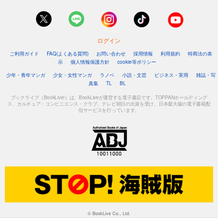
ログイン
ご利用ガイド
FAQ(よくある質問)
お問い合わせ
採用情報
利用規約
特商法の表
示
個人情報保護方針
cookie等ポリシー
少年・青年マンガ
少女・女性マンガ
ラノベ
小説・文芸
ビジネス・実用
雑誌・写
真集
TL
BL
ブックライブ（BookLive!）は、BookLiveが運営する電子書店です。TOPPANホールディング
ス、カルチュア・コンビニエンス・クラブ、テレビ朝日の出資を受け、日本最大級の電子書籍配
信サービスを行っています。
© BookLive Co., Ltd.