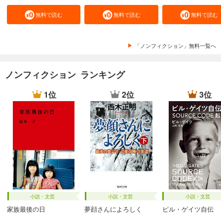
無料で読む
無料で読む
無料で読む
「ノンフィクション」無料一覧へ
ノンフィクション ランキング
1位
2位
3位
小説・文芸
小説・文芸
小説・文芸
家族最後の日
夢顔さんによろしく
ビル・ゲイツ自伝