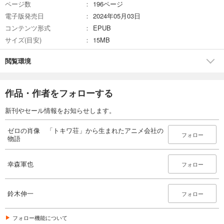
ページ数
196ページ
電子版発売日
2024年05月03日
コンテンツ形式
EPUB
サイズ(目安)
15MB
閲覧環境
作品・作者をフォローする
新刊やセール情報をお知らせします。
ゼロの肖像 「トキワ荘」から生まれたアニメ会社の
フォロー
物語
幸森軍也
フォロー
鈴木伸一
フォロー
フォロー機能について