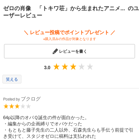
つのだじろうが他の四人の顔を心配そうに窺っている。
ゼロの肖像 「トキワ荘」から生まれたアニメ... のユ
「個人じゃムリだ、会社を作らなきゃ」
ーザーレビュー
石森章太郎が決めつけるようにいった。
鈴木伸一は彼らの提案をなかばうれしく思い、なかばとまどいながら聞
いていた。
＼ レビュー投稿でポイントプレゼント ／
（本文より）
※購入済みの作品が対象となります
●「テレビアニメ黎明期の中に生まれ、
レビューを書く
てんやわんやで作品を作りながら、
その時代の主役にはなりきれず使命を終えた『スタジオゼロ』。
私はこの会社が限りなく愛おしい」
3.0
（鈴木伸一）
笑える
ブクログ
Posted by
64p以降のオバＱ誕生の件が面白かった。
・編集からの企画縛りでオバケだった
・もともと藤子先生の二人以外、石森先生らも手伝う前提で引
き受けて、スタジオゼロに稿料は支払われた