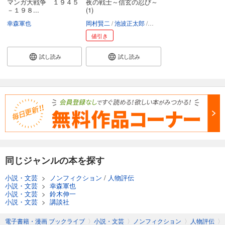
マンガ大戦争 １９４５
夜の戦士～信玄の忍び～
－１９８...
(1)
幸森軍也
岡村賢二
池波正太郎
幸森軍也
値引き
試し読み
試し読み
同じジャンルの本を探す
小説・文芸
>
ノンフィクション
/
人物評伝
小説・文芸
>
幸森軍也
小説・文芸
>
鈴木伸一
小説・文芸
>
講談社
電子書籍・漫画 ブックライブ
〉
小説・文芸
〉
ノンフィクション
〉
人物評伝
〉