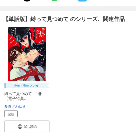
【単話版】縛って見つめて のシリーズ、関連作品
少年・青年マンガ
縛って見つめて 1巻
【電子特典...
多喜ざわゆき
完結
試し読み