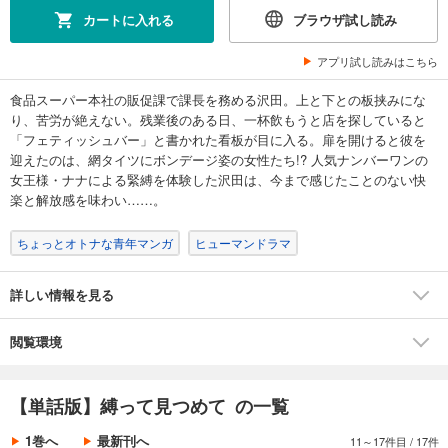
カート
カートに入れる
ブラウザ試し読み
完結
試し読み
アプリ試し読みはこちら
あらすじを表示する
食品スーパー本社の販促課で課長を務める沢田。上と下との板挟みにな
【単話版】縛って見つめて 第8話
り、苦労が絶えない。残業後のある日、一杯飲もうと店を探していると
165
円 (税込)
「フェティッシュバー」と書かれた看板が目に入る。扉を開けると彼を
カート
迎えたのは、網タイツにボンデージ姿の女性たち!? 人気ナンバーワンの
完結
女王様・ナナによる緊縛を体験した沢田は、今まで感じたことのない快
試し読み
楽と解放感を味わい……。
あらすじを表示する
ちょっとオトナな青年マンガ
ヒューマンドラマ
【単話版】縛って見つめて 第9話
165
円 (税込)
カート
詳しい情報を見る
完結
試し読み
閲覧環境
あらすじを表示する
【単話版】縛って見つめて 第10話
【単話版】縛って見つめて の一覧
165
円 (税込)
カート
1巻へ
最新刊へ
11～17件目
/
17件
完結