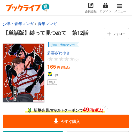
165
円 (税込)
カート
完結
会員登録
ログイン
メニュー
試し読み
少年・青年マンガ
青年マンガ
あらすじを表示する
【単話版】縛って見つめて 第12話
フォロー
【単話版】縛って見つめて 第5話
165
円 (税込)
少年・青年マンガ
カート
多喜ざわゆき
完結
-
(0)
試し読み
165
円 (税込)
あらすじを表示する
0
pt
【単話版】縛って見つめて 第6話
完結
165
円 (税込)
カート
完結
試し読み
49
新規会員70%OFFクーポンで
円(税込)
あらすじを表示する
【単話版】縛って見つめて 第7話
今すぐ購入
165
円 (税込)