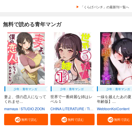
「くらげバンチ」の最新刊一覧へ
無料で読める青年マンガ
少年・青年マンガ
少年・青年マンガ
少年・青年マンガ
妻よ、僕の恋人になって
世界で一番綺麗な姉はレ
一線を越えたあの夏
くれませ...
ベル１
年齢版】...
mamaya
STUDIO ZOON
CHINA LITERATURE
Tiankongshu Mangongchang
WebtoonKoiContent
無料で読む
無料で読む
無料で読む