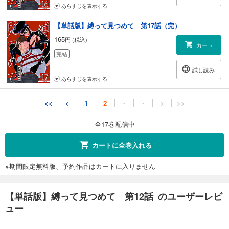
あらすじを表示する
【単話版】縛って見つめて 第17話（完）
165
円 (税込)
カート
完結
試し読み
あらすじを表示する
<<
<
1
2
・
・
>
>>
全17巻配信中
カートに全巻入れる
※期間限定無料版、予約作品はカートに入りません
【単話版】縛って見つめて 第12話 のユーザーレビ
ュー