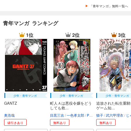
「青年マンガ」無料一覧へ
青年マンガ ランキング
1位
2位
3位
少年・青年マンガ
少年・青年マンガ
少年・青年マンガ
GANTZ
町人Ａは悪役令嬢をどう
追放された転生重騎
しても救...
ゲーム知...
奥浩哉
目黒三吉
一色孝太郎
Parum
猫子
武六甲理衣
じゃい
値引きあり
無料あり
無料あり