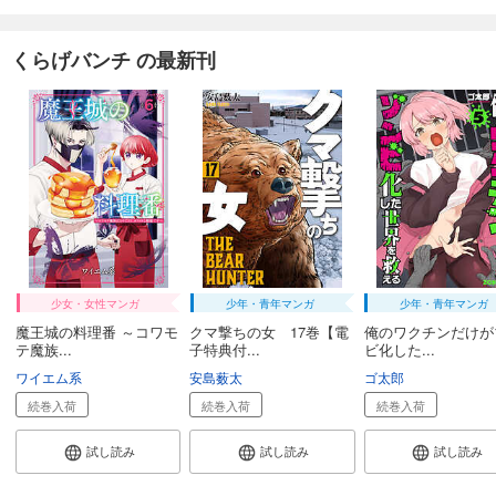
くらげバンチ の最新刊
少女・女性マンガ
少年・青年マンガ
少年・青年マンガ
魔王城の料理番 ～コワモ
クマ撃ちの女 17巻【電
俺のワクチンだけが
テ魔族...
子特典付...
ビ化した...
ワイエム系
安島薮太
ゴ太郎
続巻入荷
続巻入荷
続巻入荷
試し読み
試し読み
試し読み